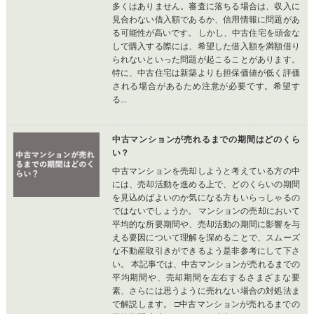
多くはありません。審査に落ちる場合は、収入に
見合わない借入額であるか、信用情報に問題があ
る可能性が高いです。 しかし、中古住宅を頭金な
しで購入する際には、希望した借入額を満額借り
られないといった問題が起こることがあります。
特に、中古住宅は新築よりも担保価値が低く評価
される場合があるため注意が必要です。希望す
る...
中古マンションが売れるまでの期間はどのくら
い？
中古マンションを売却しようと考えている方の中
には、売却活動を進める上で、どのくらいの期間
を見込めばよいのか気になる方もいらっしゃるの
ではないでしょうか。 マンションの売却において
平均的な所要期間や、売却活動の期間に影響を与
える要因について理解を深めることで、スムーズ
な不動産取引きができるよう是非参考にして下さ
い。 本記事では、中古マンションが売れるまでの
平均期間や、売却期間を左右するさまざまな要
素、さらには思うように売れない場合の対処法ま
で解説します。 □中古マンションが売れるまでの