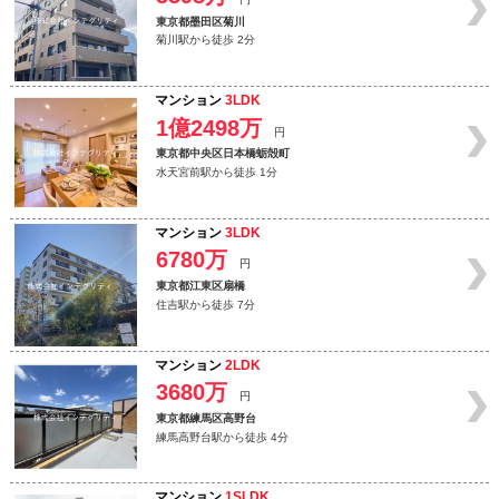
東京都墨田区菊川
菊川駅から徒歩 2分
マンション
3LDK
1億2498万
円
東京都中央区日本橋蛎殻町
水天宮前駅から徒歩 1分
マンション
3LDK
6780万
円
東京都江東区扇橋
住吉駅から徒歩 7分
マンション
2LDK
3680万
円
東京都練馬区高野台
練馬高野台駅から徒歩 4分
マンション
1SLDK