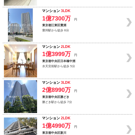
マンション
3LDK
1億7300万
円
東京都江東区豊洲
豊州駅から徒歩 6分
マンション
2LDK
1億3999万
円
東京都中央区日本橋中洲
水天宮前駅から徒歩 5分
マンション
3LDK
2億8990万
円
東京都中央区勝どき
勝どき駅から徒歩 7分
マンション
2LDK
1億4990万
円
東京都中央区新川