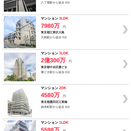
八丁堀駅から徒歩 6分
マンション
3LDK
7980万
円
東京都江東区大島
大島駅から徒歩 5分
マンション
3LDK
2億300万
円
東京都中央区勝どき
勝どき駅から徒歩 6分
マンション
2DK
4580万
円
東京都墨田区江東橋
錦糸町駅から徒歩 6分
マンション
1LDK
5598万
円