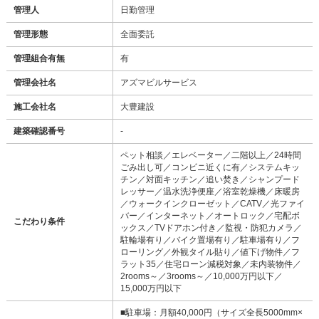
管理人
日勤管理
管理形態
全面委託
管理組合有無
有
管理会社名
アズマビルサービス
施工会社名
大豊建設
建築確認番号
-
ペット相談／エレベーター／二階以上／24時間
ごみ出し可／コンビニ近くに有／システムキッ
チン／対面キッチン／追い焚き／シャンプード
レッサー／温水洗浄便座／浴室乾燥機／床暖房
／ウォークインクローゼット／CATV／光ファイ
バー／インターネット／オートロック／宅配ボ
こだわり条件
ックス／TVドアホン付き／監視・防犯カメラ／
駐輪場有り／バイク置場有り／駐車場有り／フ
ローリング／外観タイル貼り／値下げ物件／フ
ラット35／住宅ローン減税対象／未内装物件／
2rooms～／3rooms～／10,000万円以下／
15,000万円以下
■駐車場：月額40,000円（サイズ全長5000mm×