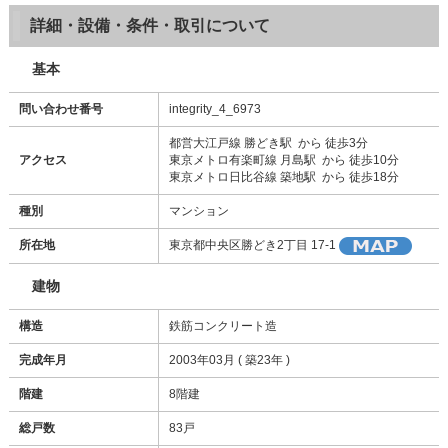
詳細・設備・条件・取引について
基本
問い合わせ番号
integrity_4_6973
都営大江戸線 勝どき駅 から 徒歩3分
アクセス
東京メトロ有楽町線 月島駅 から 徒歩10分
東京メトロ日比谷線 築地駅 から 徒歩18分
種別
マンション
所在地
東京都中央区勝どき2丁目 17-1
建物
構造
鉄筋コンクリート造
完成年月
2003年03月 ( 築23年 )
階建
8階建
総戸数
83戸