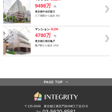
9498万
円
東京都中央区新川
八丁堀駅から徒歩 4分
マンション
3LDK
4780万
円
東京都江東区亀戸
亀戸駅から徒歩 15分
〒135-0048 東京都江東区門前仲町1丁目15-8
03-5620-8581