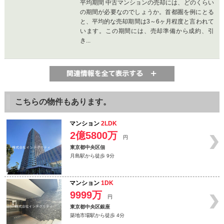
平均期間 中古マンションの売却には、どのくらい
の期間が必要なのでしょうか。首都圏を例にとる
と、平均的な売却期間は3～6ヶ月程度と言われて
います。この期間には、売却準備から成約、引
き...
こちらの物件もあります。
マンション
2LDK
2億5800万
円
東京都中央区佃
月島駅から徒歩 9分
マンション
1DK
9999万
円
東京都中央区銀座
築地市場駅から徒歩 4分