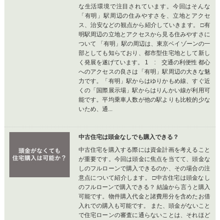
な生活環境で注目されています。今回はそんな
「有明」駅周辺の住みやすさを、立地とアクセ
ス、治安などの観点から紹介していきます。 □有
明駅周辺の立地とアクセスから見る住みやすさに
ついて 「有明」駅の周辺は、東京ベイゾーンの一
部としても知らており、都市型住宅地として新し
く発展を遂げています。 1 : 交通の利便性 都心
へのアクセスの良さは「有明」駅周辺の大きな魅
力です。「有明」駅からはゆりかもめ線、すぐ近
くの「国際展示場」駅からはりんかい線が利用可
能です。平均乗車人数が他の駅よりも比較的少な
いため、通...
中古住宅は頭金なしでも購入できる？
中古住宅を購入する際には資金計画を考えること
が重要です。今回は頭金に焦点を当てて、頭金な
しのフルローンで購入できるのか、その場合の注
意点について紹介します。 □中古住宅は頭金なし
のフルローンで購入できる？ 結論から言うと購入
可能です。物件購入代金と諸費用分を含めたお借
入れでの購入も可能です。 また、頭金がないこと
で住宅ローンの審査に通らないことは、それほど