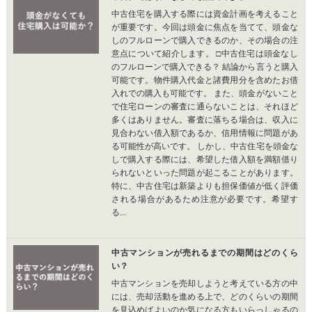
中古住宅を購入する際には資金計画を考えること
が重要です。今回は頭金に焦点を当てて、頭金な
しのフルローンで購入できるのか、その場合の注
意点について紹介します。 □中古住宅は頭金なし
のフルローンで購入できる？ 結論から言うと購入
可能です。物件購入代金と諸費用分を含めたお借
入れでの購入も可能です。 また、頭金がないこと
で住宅ローンの審査に通らないことは、それほど
多くはありません。審査に落ちる場合は、収入に
見合わない借入額であるか、信用情報に問題があ
る可能性が高いです。 しかし、中古住宅を頭金な
しで購入する際には、希望した借入額を満額借り
られないといった問題が起こることがあります。
特に、中古住宅は新築よりも担保価値が低く評価
される場合があるため注意が必要です。希望す
る...
中古マンションが売れるまでの期間はどのくら
い？
中古マンションを売却しようと考えている方の中
には、売却活動を進める上で、どのくらいの期間
を見込めばよいのか気になる方もいらっしゃるの