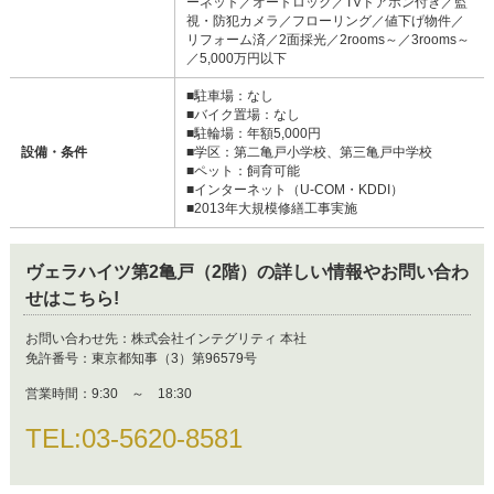
ーネット／オートロック／TVドアホン付き／監
視・防犯カメラ／フローリング／値下げ物件／
リフォーム済／2面採光／2rooms～／3rooms～
／5,000万円以下
■駐車場：なし
■バイク置場：なし
■駐輪場：年額5,000円
設備・条件
■学区：第二亀戸小学校、第三亀戸中学校
■ペット：飼育可能
■インターネット（U-COM・KDDI）
■2013年大規模修繕工事実施
ヴェラハイツ第2亀戸（2階）
の詳しい情報やお問い合わ
せはこちら!
お問い合わせ先：
株式会社インテグリティ 本社
免許番号：
東京都知事（3）第96579号
営業時間：
9:30 ～ 18:30
TEL:
03-5620-8581