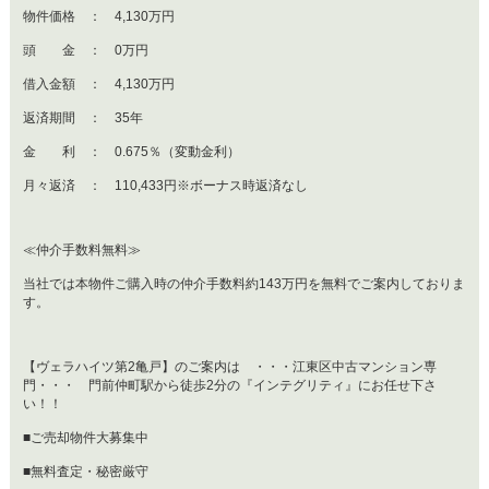
物件価格 ： 4,130万円
頭 金 ： 0万円
借入金額 ： 4,130万円
返済期間 ： 35年
金 利 ： 0.675％（変動金利）
月々返済 ： 110,433円※ボーナス時返済なし
≪仲介手数料無料≫
当社では本物件ご購入時の仲介手数料約143万円を無料でご案内しておりま
す。
【ヴェラハイツ第2亀戸】のご案内は ・・・江東区中古マンション専
門・・・ 門前仲町駅から徒歩2分の『インテグリティ』にお任せ下さ
い！！
■ご売却物件大募集中
■無料査定・秘密厳守