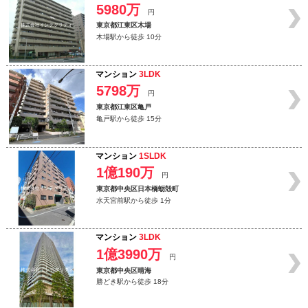
5980万
円
東京都江東区木場
木場駅から徒歩 10分
マンション
3LDK
5798万
円
東京都江東区亀戸
亀戸駅から徒歩 15分
マンション
1SLDK
1億190万
円
東京都中央区日本橋蛎殻町
水天宮前駅から徒歩 1分
マンション
3LDK
1億3990万
円
東京都中央区晴海
勝どき駅から徒歩 18分