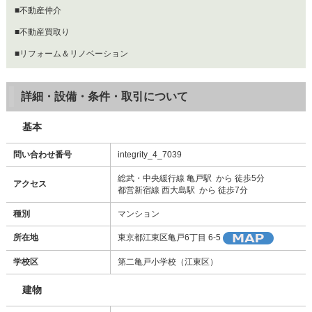
■不動産仲介
■不動産買取り
■リフォーム＆リノベーション
詳細・設備・条件・取引について
基本
問い合わせ番号
integrity_4_7039
総武・中央緩行線 亀戸駅 から 徒歩5分
アクセス
都営新宿線 西大島駅 から 徒歩7分
種別
マンション
所在地
東京都江東区亀戸6丁目 6-5
学校区
第二亀戸小学校（江東区）
建物