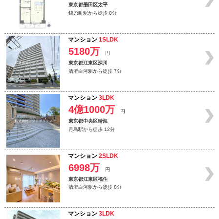
東京都墨田区太平
錦糸町駅から徒歩 8分
マンション
1SLDK
5180万
円
東京都江東区深川
清澄白河駅から徒歩 7分
マンション
3LDK
4億1000万
円
東京都中央区晴海
月島駅から徒歩 12分
マンション
2SLDK
6998万
円
東京都江東区福住
清澄白河駅から徒歩 8分
マンション
3LDK