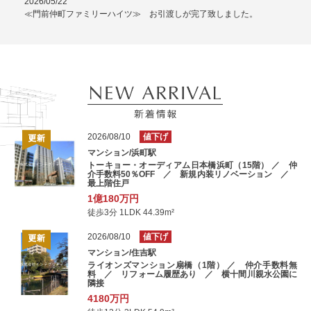
2026/05/22
≪門前仲町ファミリーハイツ≫ お引渡しが完了致しました。
2026/08/10
値下げ
マンション/浜町駅
トーキョー・オーディアム日本橋浜町（15階） ／ 仲
介手数料50％OFF ／ 新規内装リノベーション ／
最上階住戸
1億180万円
徒歩3分 1LDK 44.39m²
2026/08/10
値下げ
マンション/住吉駅
ライオンズマンション扇橋（1階） ／ 仲介手数料無
料 ／ リフォーム履歴あり ／ 横十間川親水公園に
隣接
4180万円