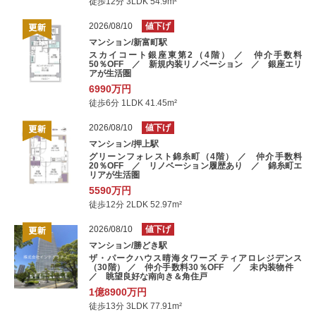
徒歩12分 3LDK 54.9m²
2026/08/10
値下げ
マンション/新富町駅
スカイコート銀座東第2（4階） ／ 仲介手数料
50％OFF ／ 新規内装リノベーション ／ 銀座エリ
アが生活圏
6990万円
徒歩6分 1LDK 41.45m²
2026/08/10
値下げ
マンション/押上駅
グリーンフォレスト錦糸町（4階） ／ 仲介手数料
20％OFF ／ リノベーション履歴あり ／ 錦糸町エ
リアが生活圏
5590万円
徒歩12分 2LDK 52.97m²
2026/08/10
値下げ
マンション/勝どき駅
ザ・パークハウス晴海タワーズ ティアロレジデンス
（30階） ／ 仲介手数料30％OFF ／ 未内装物件
／ 眺望良好な南向き＆角住戸
1億8900万円
徒歩13分 3LDK 77.91m²