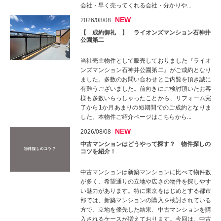
会社・早く売ってくれる会社・分かりや...
NEW
2026/08/08
【 成約御礼 】 ライオンズマンション石神井
公園第二
当社売主物件として販売しておりました『ライオ
ンズマンション石神井公園第二』がご成約となり
ました。多数のお問い合わせとご内覧を頂き誠に
有難うございました。前向きにご検討頂いたお客
様も多数いらっしゃったことから、リフォーム完
了から1か月あまりの短期間でのご成約となりま
した。本物件ご紹介ページはこちらから...
NEW
2026/08/08
中古マンションはどうやって探す？ 物件探しの
コツを紹介！
中古マンションは新築マンションに比べて物件数
が多く、希望通りの立地や広さの物件を探しやす
い魅力があります。特に東京をはじめとする都市
部では、新築マンションの購入を検討されている
方で、立地を優先した結果、中古マンションを購
入されるケースが増えております。今回は、中古