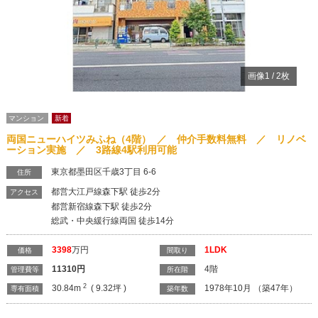
画像
1
/
2
枚
マンション
新着
両国ニューハイツみふね（4階） ／ 仲介手数料無料 ／ リノベ
ーション実施 ／ 3路線4駅利用可能
東京都墨田区千歳3丁目 6-6
住所
都営大江戸線森下駅 徒歩2分
アクセス
都営新宿線森下駅 徒歩2分
総武・中央緩行線両国 徒歩14分
3398
万円
1LDK
価格
間取り
11310
円
4階
管理費等
所在階
2
30.84m
( 9.32坪 )
1978年10月 （築47年）
専有面積
築年数