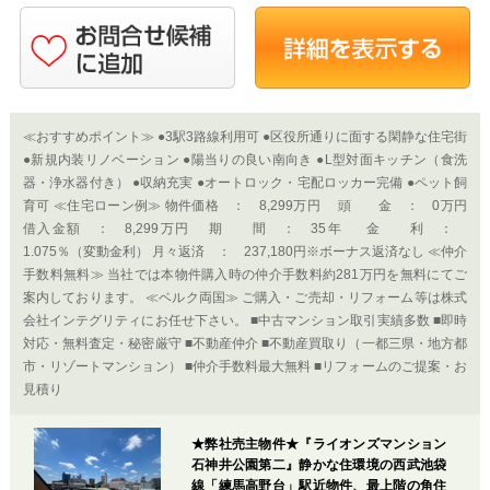
≪おすすめポイント≫ ●3駅3路線利用可 ●区役所通りに面する閑静な住宅街
●新規内装リノベーション ●陽当りの良い南向き ●L型対面キッチン（食洗
器・浄水器付き） ●収納充実 ●オートロック・宅配ロッカー完備 ●ペット飼
育可 ≪住宅ローン例≫ 物件価格 ： 8,299万円 頭 金 ： 0万円
借入金額 ： 8,299万円 期 間 ： 35年 金 利 ：
1.075％（変動金利） 月々返済 ： 237,180円※ボーナス返済なし ≪仲介
手数料無料≫ 当社では本物件購入時の仲介手数料約281万円を無料にてご
案内しております。 ≪ベルク両国≫ ご購入・ご売却・リフォーム等は株式
会社インテグリティにお任せ下さい。 ■中古マンション取引実績多数 ■即時
対応・無料査定・秘密厳守 ■不動産仲介 ■不動産買取り（一都三県・地方都
市・リゾートマンション） ■仲介手数料最大無料 ■リフォームのご提案・お
見積り
★弊社売主物件★『ライオンズマンション
石神井公園第二』静かな住環境の西武池袋
線「練馬高野台」駅近物件、最上階の角住