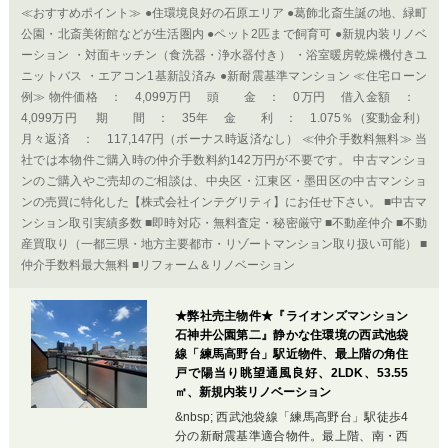
≪おすすめポイント≫ ●住環境良好の石原エリア ●葛飾北斎生誕の地、緑町
公園・北斎美術館などが生活圏内 ●ペット2匹まで飼育可 ●新規内装リノベ
ーション ・対面キッチン（食洗器・浄水器付き） ・浴室暖房乾燥機付きユ
ニットバス ・エアコン1基新設済み ●新耐震基準マンション ≪住宅ローン
例≫ 物件価格 ： 4,099万円 頭 金 ： 0万円 借入金額 ：
4,099万円 期 間 ： 35年 金 利 ： 1.075％（変動金利）
月々返済 ： 117,147円（ボーナス時返済なし） ≪仲介手数料無料≫ 当
社では本物件ご購入時の仲介手数料約142万円が不要です。 中古マンショ
ンのご購入やご売却のご相談は、中央区・江東区・墨田区の中古マンショ
ンの売買に特化した【株式会社インテグリティ】にお任せ下さい。 ■中古マ
ンション取引実績多数 ■即時対応・無料査定・秘密厳守 ■不動産仲介 ■不動
産買取り（一都三県・地方主要都市・リゾートマンション取り扱い可能） ■
仲介手数料最大無料 ■リフォーム＆リノベーション
★弊社売主物件★『ライオンズマンション
石神井公園第二』静かな住環境の西武池袋
線「練馬高野台」駅近物件、最上階の角住
戸で陽当り眺望通風良好、2LDK、53.55
㎡、新規内装リノベーション
&nbsp; 西武池袋線「練馬高野台」駅徒歩4
分の新耐震基準適合物件。最上階、南・西