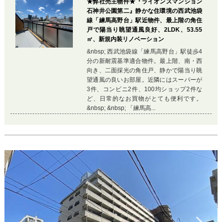
★弊社売主物件★『ライオンズマンション
石神井公園第二』静かな住環境の西武池袋
線「練馬高野台」駅近物件、最上階の角住
戸で陽当り眺望通風良好、2LDK、53.55
㎡、新規内装リノベーション
&nbsp; 西武池袋線「練馬高野台」駅徒歩4
分の新耐震基準適合物件。最上階、南・西
向き、二面採光の角住戸、静かで陽当り眺
望通風の良いお部屋。近隣にはスーパーが
3件、コンビニ2件、100均ショップ2件な
ど、日常的なお買物がとても便利です。
&nbsp; &nbsp; 「練馬高...
Previous
Ne