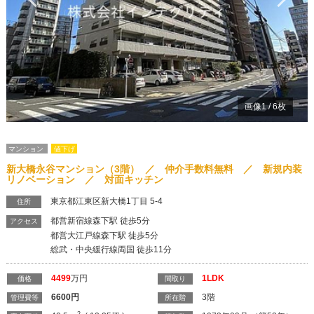
画像
1
/
6
枚
マンション
値下げ
新大橋永谷マンション（3階） ／ 仲介手数料無料 ／ 新規内装
リノベーション ／ 対面キッチン
東京都江東区新大橋1丁目 5-4
住所
都営新宿線森下駅 徒歩5分
アクセス
都営大江戸線森下駅 徒歩5分
総武・中央緩行線両国 徒歩11分
4499
万円
1LDK
価格
間取り
6600
円
3階
管理費等
所在階
2