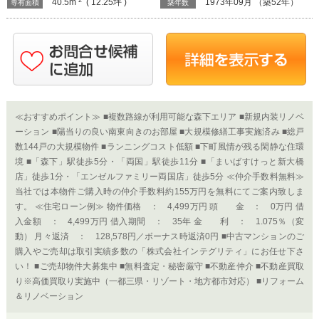
40.5m
( 12.25坪 )
1973年09月 （築52年）
専有面積
築年数
≪おすすめポイント≫ ■複数路線が利用可能な森下エリア ■新規内装リノベ
ーション ■陽当りの良い南東向きのお部屋 ■大規模修繕工事実施済み ■総戸
数144戸の大規模物件 ■ランニングコスト低額 ■下町風情が残る閑静な住環
境 ■「森下」駅徒歩5分・「両国」駅徒歩11分 ■「まいばすけっと新大橋
店」徒歩1分・「エンゼルファミリー両国店」徒歩5分 ≪仲介手数料無料≫
当社では本物件ご購入時の仲介手数料約155万円を無料にてご案内致しま
す。 ≪住宅ローン例≫ 物件価格 ： 4,499万円 頭 金 ： 0万円 借
入金額 ： 4,499万円 借入期間 ： 35年 金 利 ： 1.075％（変
動） 月々返済 ： 128,578円／ボーナス時返済0円 ■中古マンションのご
購入やご売却は取引実績多数の「株式会社インテグリティ」にお任せ下さ
い！ ■ご売却物件大募集中 ■無料査定・秘密厳守 ■不動産仲介 ■不動産買取
り※高価買取り実施中（一都三県・リゾート・地方都市対応） ■リフォーム
＆リノベーション