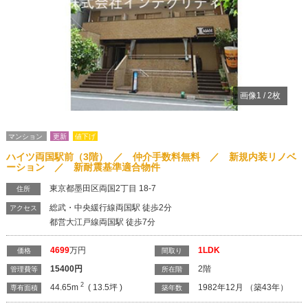
画像
1
/
2
枚
マンション
更新
値下げ
ハイツ両国駅前（3階） ／ 仲介手数料無料 ／ 新規内装リノベ
ーション ／ 新耐震基準適合物件
東京都墨田区両国2丁目 18-7
住所
総武・中央緩行線両国駅 徒歩2分
アクセス
都営大江戸線両国駅 徒歩7分
4699
万円
1LDK
価格
間取り
15400
円
2階
管理費等
所在階
2
44.65m
( 13.5坪 )
1982年12月 （築43年）
専有面積
築年数