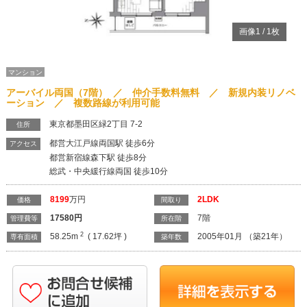
画像
1
/
1
枚
マンション
アーバイル両国（7階） ／ 仲介手数料無料 ／ 新規内装リノベ
ーション ／ 複数路線が利用可能
東京都墨田区緑2丁目 7-2
住所
都営大江戸線両国駅 徒歩6分
アクセス
都営新宿線森下駅 徒歩8分
総武・中央緩行線両国 徒歩10分
8199
万円
2LDK
価格
間取り
17580
円
7階
管理費等
所在階
2
58.25m
( 17.62坪 )
2005年01月 （築21年）
専有面積
築年数