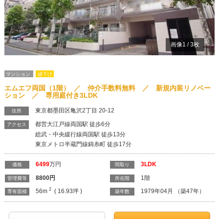
画像
1
/
3
枚
マンション
値下げ
エムエフ両国（1階） ／ 仲介手数料無料 ／ 新規内装リノベー
ション ／ 専用庭付き3LDK
東京都墨田区亀沢2丁目 20-12
住所
都営大江戸線両国駅 徒歩6分
アクセス
総武・中央緩行線両国駅 徒歩13分
東京メトロ半蔵門線錦糸町 徒歩17分
6499
万円
3LDK
価格
間取り
8800
円
1階
管理費等
所在階
2
56m
( 16.93坪 )
1979年04月 （築47年）
専有面積
築年数