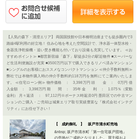
【人気の森下・清澄エリア】 両国国技館や日本橋明治座までも徒歩圏内で3
路線4駅利用の好立地！ 住み心地を考えた空間設計で、浄水器一体型水栓・
食器洗浄乾燥機・追い焚き機能も付いており設備も充実しています。 ≪お
すすめポイント≫ ■都営新宿線「森下」駅徒歩2分の駅近物件 ■スーパーな
ど生活利便施設が充実 ■3500万円以下で購入できるリノベ済みマンション
■シングルのお客様におススメなコンパクトマンション ≪仲介手数料無料≫
弊社では本物件購入時の仲介手数料約118万円を無料にてご案内いたしま
す。 ≪住宅ローン例≫ 物件価格 ： 3,398万円 頭 金 ： 0万円 借
入金額 ： 3,398万円 期 間 ： 35年 金 利 ： 1.075％（変動
金利） 月々返済 ： 97,112円※ボーナス時返済0円 墨田区での中古マン
ションのご購入・ご売却は城東エリア取引実績豊富な『株式会社インテグ
リティ』にお任せ下さい！
【 成約御礼 】 坂戸市清水町売地
&nbsp; 坂戸市清水町「第一住宅坂戸団地」
の売地がご成約となりました。 買主様およ