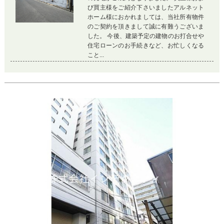
び買主様をご紹介下さいましたアルネット
ホーム様におかれましては、当社所有物件
のご契約を頂きまして誠に有難うございま
した。 今後、建築予定の建物のお打合せや
住宅ローンのお手続きなど、お忙しくなる
こと...
Previous
Ne