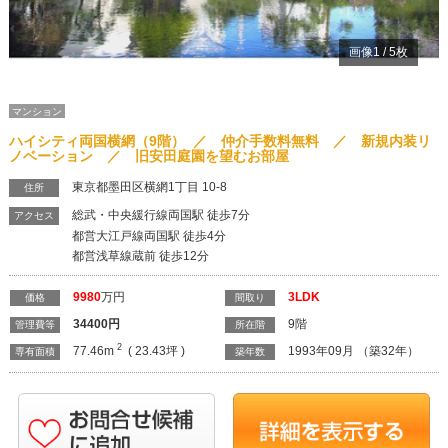
画像
1
/
5
枚
マンション
ハイシティ両国横網（9階） ／ 仲介手数料無料 ／ 新規内装リ
ノベーション ／ 旧安田庭園を望むお部屋
東京都墨田区横網1丁目 10-8
住所
総武・中央緩行線両国駅 徒歩7分
アクセス
都営大江戸線両国駅 徒歩4分
都営浅草線蔵前 徒歩12分
9980
万円
3LDK
価格
間取り
34400
円
9階
管理費等
所在階
2
77.46m
( 23.43坪 )
1993年09月 （築32年）
専有面積
築年数