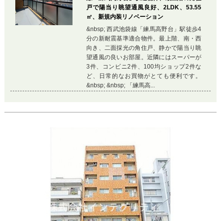
戸で陽当り眺望通風良好、2LDK、53.55
㎡、新規内装リノベーション
&nbsp; 西武池袋線「練馬高野台」駅徒歩4
分の新耐震基準適合物件。最上階、南・西
向き、二面採光の角住戸、静かで陽当り眺
望通風の良いお部屋。近隣にはスーパーが
3件、コンビニ2件、100均ショップ2件な
ど、日常的なお買物がとても便利です。
&nbsp; &nbsp; 「練馬高...
Previous
Ne