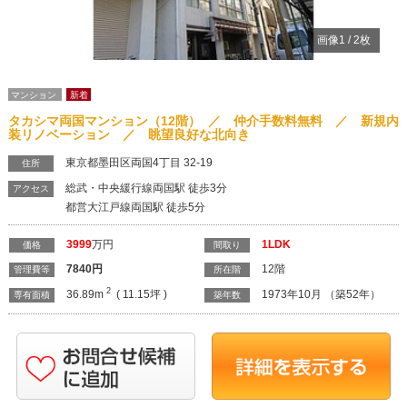
画像
1
/
2
枚
マンション
新着
タカシマ両国マンション（12階） ／ 仲介手数料無料 ／ 新規内
装リノベーション ／ 眺望良好な北向き
東京都墨田区両国4丁目 32-19
住所
総武・中央緩行線両国駅 徒歩3分
アクセス
都営大江戸線両国駅 徒歩5分
3999
万円
1LDK
価格
間取り
7840
円
12階
管理費等
所在階
2
36.89m
( 11.15坪 )
1973年10月 （築52年）
専有面積
築年数