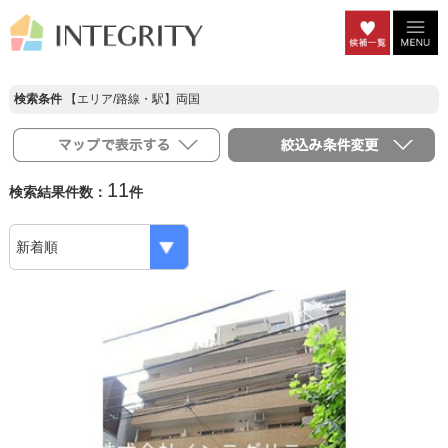
検索条件
【エリア/路線・駅】両国
11
検索結果件数：
件
Previous
Ne