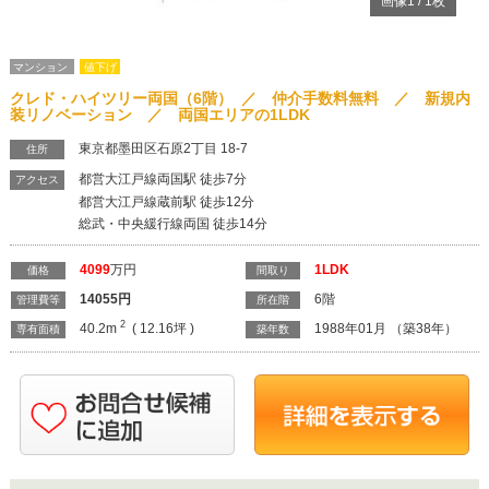
画像
1
/
1
枚
マンション
値下げ
クレド・ハイツリー両国（6階） ／ 仲介手数料無料 ／ 新規内
装リノベーション ／ 両国エリアの1LDK
東京都墨田区石原2丁目 18-7
住所
都営大江戸線両国駅 徒歩7分
アクセス
都営大江戸線蔵前駅 徒歩12分
総武・中央緩行線両国 徒歩14分
4099
万円
1LDK
価格
間取り
14055
円
6階
管理費等
所在階
2
40.2m
( 12.16坪 )
1988年01月 （築38年）
専有面積
築年数