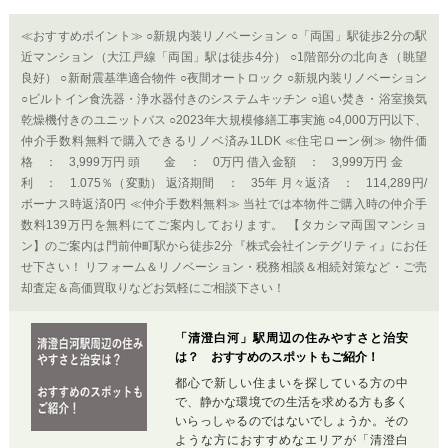
≪おすすめポイント≫ ○新規内装リノベーション ○「両国」駅徒歩2分の駅
近マンション（大江戸線「両国」駅は徒歩4分） ○1階部分の北向き（眺望
良好） ○新耐震基準適合物件 ○夜間オートロック ○新規内装リノベーション
○ビルトイン食洗器・浄水器付きのシステムキッチン ○追い焚き・浴室換気
乾燥機付きのユニットバス ○2023年大規模修繕工事実施 ○4,000万円以下、
仲介手数料無料で購入できるリノベ済み1LDK ≪住宅ローン例≫ 物件価
格 ： 3,999万円 頭 金 ： 0万円 借入金額 ： 3,999万円 金
利 ： 1.075％（変動） 返済期間 ： 35年 月々返済 ： 114,289円/
ボーナス時返済0円 ≪仲介手数料無料≫ 当社では本物件ご購入時の仲介手
数料139万円を無料にてご案内しております。 【タカシマ両国マンショ
ン】のご案内は門前仲町駅から徒歩2分『株式会社インテグリティ』にお任
せ下さい！ リフォーム＆リノベーション・税務相談＆相続対策など・ご売
却査定＆高価買取りなどお気軽にご相談下さい！
「清澄白河」駅周辺の住みやすさと治安
は？ おすすめのスポットもご紹介！
都心で新しい住まいを探している方の中
で、静かな環境での生活を求める方も多く
いらっしゃるのではないでしょうか。その
ような方におすすめなエリアが「清澄白