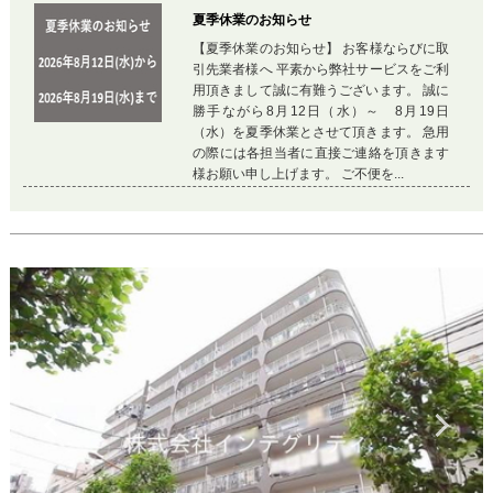
夏季休業のお知らせ
【夏季休業のお知らせ】 お客様ならびに取
引先業者様へ 平素から弊社サービスをご利
用頂きまして誠に有難うございます。 誠に
勝手ながら8月12日（水）～ 8月19日
（水）を夏季休業とさせて頂きます。 急用
の際には各担当者に直接ご連絡を頂きます
様お願い申し上げます。 ご不便を...
Previous
Ne