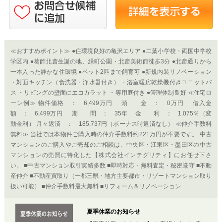
≪おすすめポイント≫ ●住環境良好の亀沢エリア ●二葉小学校・両国中学校
学区内 ●葛飾北斎生誕の地、緑町公園・北斎美術館徒歩3分 ●北斎通りから
一本入った静かな住環境 ●ペット2匹まで飼育可 ●新規内装リノベーション
・対面キッチン（食洗器・浄水器付き） ・浴室暖房乾燥機付きユニットバ
ス ・リビングの壁面にエコカラット ・専用庭付き ●管理体制良好 ≪住宅ロ
ーン例≫ 物件価格 ： 6,499万円 頭 金 ： 0万円 借入金
額 ： 6,499万円 期 間 ： 35年 金 利 ： 1.075％（変
動金利） 月々返済 ： 185,737円（ボーナス時返済なし） ≪仲介手数料
無料≫ 当社では本物件ご購入時の仲介手数料約221万円が不要です。 中古
マンションのご購入やご売却のご相談は、中央区・江東区・墨田区の中古
マンションの売買に特化した【株式会社インテグリティ】にお任せ下さ
い。 ■中古マンション取引実績多数 ■即時対応・無料査定・秘密厳守 ■不動
産仲介 ■不動産買取り（一都三県・地方主要都市・リゾートマンション取り
扱い可能） ■仲介手数料最大無料 ■リフォーム＆リノベーション
夏季休業のお知らせ