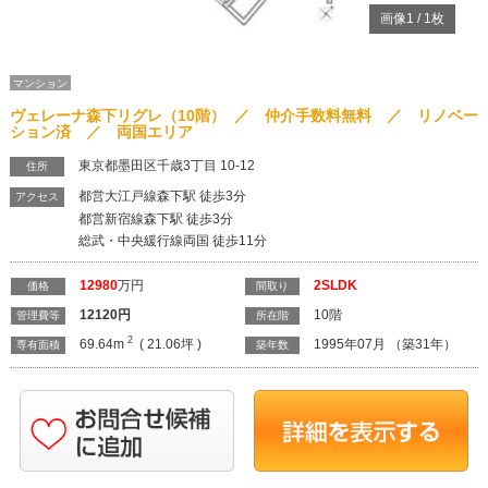
画像
1
/
1
枚
マンション
ヴェレーナ森下リグレ（10階） ／ 仲介手数料無料 ／ リノベー
ション済 ／ 両国エリア
東京都墨田区千歳3丁目 10-12
住所
都営大江戸線森下駅 徒歩3分
アクセス
都営新宿線森下駅 徒歩3分
総武・中央緩行線両国 徒歩11分
12980
万円
2SLDK
価格
間取り
12120
円
10階
管理費等
所在階
2
69.64m
( 21.06坪 )
1995年07月 （築31年）
専有面積
築年数