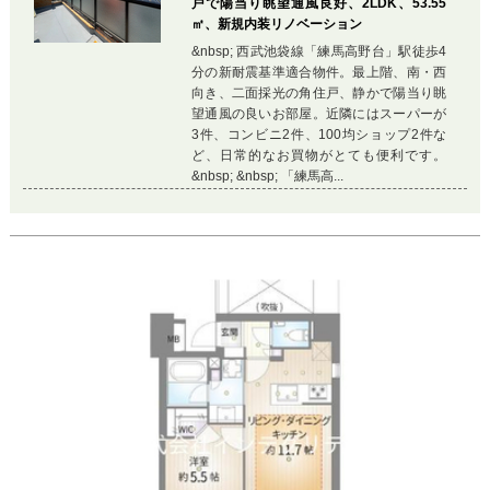
戸で陽当り眺望通風良好、2LDK、53.55
㎡、新規内装リノベーション
&nbsp; 西武池袋線「練馬高野台」駅徒歩4
分の新耐震基準適合物件。最上階、南・西
向き、二面採光の角住戸、静かで陽当り眺
望通風の良いお部屋。近隣にはスーパーが
3件、コンビニ2件、100均ショップ2件な
ど、日常的なお買物がとても便利です。
&nbsp; &nbsp; 「練馬高...