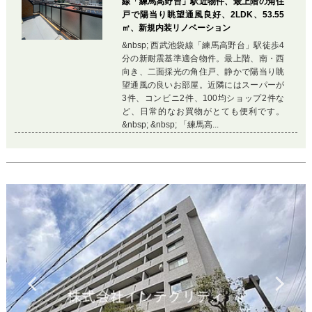
線「練馬高野台」駅近物件、最上階の角住
戸で陽当り眺望通風良好、2LDK、53.55
㎡、新規内装リノベーション
&nbsp; 西武池袋線「練馬高野台」駅徒歩4
分の新耐震基準適合物件。最上階、南・西
向き、二面採光の角住戸、静かで陽当り眺
望通風の良いお部屋。近隣にはスーパーが
3件、コンビニ2件、100均ショップ2件な
ど、日常的なお買物がとても便利です。
&nbsp; &nbsp; 「練馬高...
Previous
Ne