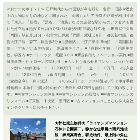
≪おすすめポイント≫ 江戸時代からの面影が今も残り、名所・旧跡や歴史
上の人物ゆかりの地などに囲まれた「両国」エリア 複数の路線が利用可能
で「東京」「新宿」「渋谷」「池袋」などの主要な駅からのアクセスも優
れた好立地 ■徒歩10分以内で3駅3路線が利用可能な好立地 ・JR総武中央線
「両国」駅徒歩11分 ・都営大江戸線「両国」駅徒歩8分 ・都営新宿線、都
営大江戸線「森下」駅徒歩3分 ■生活圏内に「江戸東京博物館」「両国国技
館」「すみだ北斎美術館」「隅田川テラス」 ■「両国小学校」「両国中学
校」学区内 ■オートロック・宅配ＢＯＸ ■新規内装リノベーション実施 ■新
耐震基準・住宅ローン控除利用可 ■ペットも暮らせるマンション ≪住宅ロ
ーン例≫ ○物件価格 ： 12,980万円 ○頭 金 ： 0万円 ○借入金
額 ： 12,980万円 ○返済期間 ： 35年 ○金 利 ： 1.075％
（変動金利） ○月々返済 ： 370,961円／ボーナス時返済0円 ≪仲介手数
料無料≫ 本物件ご購入時の仲介手数料約434万円を無料にてご案内致しま
す。 ■中古マンションの仲介 ■中古マンションの買取り ■中古マンションの
リフォーム ■江東区・中央区・墨田区 ■中古マンションのことなら株式会社
インテグリティにお任せ下さい！
★弊社売主物件★『ライオンズマンション
石神井公園第二』静かな住環境の西武池袋
線「練馬高野台」駅近物件、最上階の角住