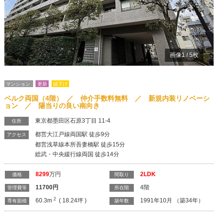
画像
1
/
5
枚
マンション
更新
値下げ
ベルク両国（4階） ／ 仲介手数料無料 ／ 新規内装リノベーシ
ョン ／ 陽当りの良い南向き
東京都墨田区石原3丁目 11-4
住所
都営大江戸線両国駅 徒歩9分
アクセス
都営浅草線本所吾妻橋駅 徒歩15分
総武・中央緩行線両国 徒歩14分
8299
万円
2LDK
価格
間取り
11700
円
4階
管理費等
所在階
2
60.3m
( 18.24坪 )
1991年10月 （築34年）
専有面積
築年数