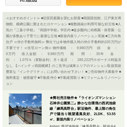
≪おすすめポイント≫ ■旧安田庭園を望むお部屋 ■両国国技館、江戸東京博
物館、横網公園に囲まれたロケーション ■複数路線が利用可能な好立地 ■人
気の『二葉小学校』『両国中学校』学区内 ■徒歩圏内に幼稚園・保育園・公
園が多数あり子育てに最適な立地 ■新規内装リノベーション実施 ■三方向角
住戸 ≪仲介手数料無料≫ 弊社では本物件購入時の仲介手数料約335万円が
不要です！ ≪住宅ローン例≫ 物件価格 ： 9,980万円 頭 金 ：
0万円 借入金額 ： 9,980万円 期 間 ： 35年 金
利 ： 1.075％（変動金利） 月々返済 ： 285,222円※ボーナス時返済
なし 【ハイシティ両国横網】のご見学は城東エリアのマンション取扱実績
豊富な『インテグリティ』にお問い合わせ下さい！ ■ご売却物件大募集中 ■
無料査定・秘密厳守 ■不動産仲介 ■不動産買取り ■リフォーム＆リノベーシ
ョン
★弊社売主物件★『ライオンズマンション
石神井公園第二』静かな住環境の西武池袋
線「練馬高野台」駅近物件、最上階の角住
戸で陽当り眺望通風良好、2LDK、53.55
㎡、新規内装リノベーション
&nbsp; 西武池袋線「練馬高野台」駅徒歩4