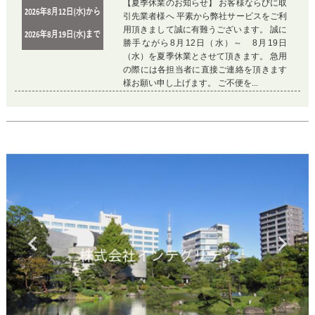
【夏季休業のお知らせ】 お客様ならびに取
引先業者様へ 平素から弊社サービスをご利
用頂きまして誠に有難うございます。 誠に
勝手ながら8月12日（水）～ 8月19日
（水）を夏季休業とさせて頂きます。 急用
の際には各担当者に直接ご連絡を頂きます
様お願い申し上げます。 ご不便を...
Previous
Ne