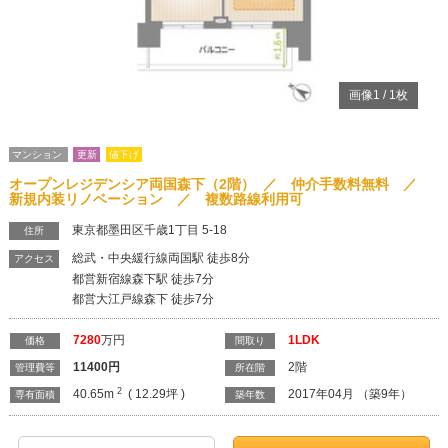
画像
1
/
1
枚
マンション
更新
値下げ
オープンレジデンシア両国森下（2階） ／ 仲介手数料無料 ／
新規内装リノベーション ／ 複数路線利用可
東京都墨田区千歳1丁目 5-18
住所
総武・中央緩行線両国駅 徒歩8分
アクセス
都営新宿線森下駅 徒歩7分
都営大江戸線森下 徒歩7分
7280
万円
1LDK
価格
間取り
11400
円
2階
管理費等
所在階
2
40.65m
( 12.29坪 )
2017年04月 （築9年）
専有面積
築年数