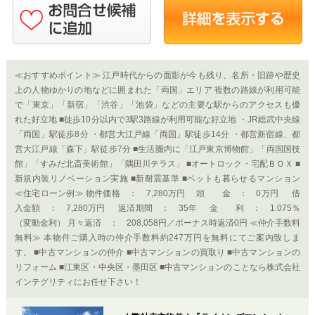
≪おすすめポイント≫ 江戸時代からの面影が今も残り、名所・旧跡や歴史
上の人物ゆかりの地などに囲まれた「両国」エリア 複数の路線が利用可能
で「東京」「新宿」「渋谷」「池袋」などの主要な駅からのアクセスも優
れた好立地 ■徒歩10分以内で3駅3路線が利用可能な好立地 ・JR総武中央線
「両国」駅徒歩8分 ・都営大江戸線「両国」駅徒歩14分 ・都営新宿線、都
営大江戸線「森下」駅徒歩7分 ■生活圏内に「江戸東京博物館」「両国国技
館」「すみだ北斎美術館」「隅田川テラス」 ■オートロック・宅配ＢＯＸ ■
新規内装リノベーション実施 ■新耐震基準 ■ペットも暮らせるマンション
≪住宅ローン例≫ 物件価格 ： 7,280万円 頭 金 ： 0万円 借
入金額 ： 7,280万円 返済期間 ： 35年 金 利 ： 1.075％
（変動金利） 月々返済 ： 208,058円／ボーナス時返済0円 ≪仲介手数料
無料≫ 本物件ご購入時の仲介手数料約247万円を無料にてご案内致しま
す。 ■中古マンションの仲介 ■中古マンションの買取り ■中古マンションの
リフォーム ■江東区・中央区・墨田区 ■中古マンションのことなら株式会社
インテグリティにお任せ下さい！