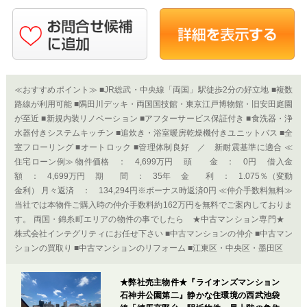
≪おすすめポイント≫ ■JR総武・中央線「両国」駅徒歩2分の好立地 ■複数
路線が利用可能 ■隅田川デッキ・両国国技館・東京江戸博物館・旧安田庭園
が至近 ■新規内装リノベーション ■アフターサービス保証付き ■食洗器・浄
水器付きシステムキッチン ■追炊き・浴室暖房乾燥機付きユニットバス ■全
室フローリング ■オートロック ■管理体制良好 ／ 新耐震基準に適合 ≪
住宅ローン例≫ 物件価格 ： 4,699万円 頭 金 ： 0円 借入金
額 ： 4,699万円 期 間 ： 35年 金 利 ： 1.075％（変動
金利） 月々返済 ： 134,294円※ボーナス時返済0円 ≪仲介手数料無料≫
当社では本物件ご購入時の仲介手数料約162万円を無料でご案内しておりま
す。 両国・錦糸町エリアの物件の事でしたら ★中古マンション専門★
株式会社インテグリティにお任せ下さい ■中古マンションの仲介 ■中古マン
ションの買取り ■中古マンションのリフォーム ■江東区・中央区・墨田区
★弊社売主物件★『ライオンズマンション
石神井公園第二』静かな住環境の西武池袋