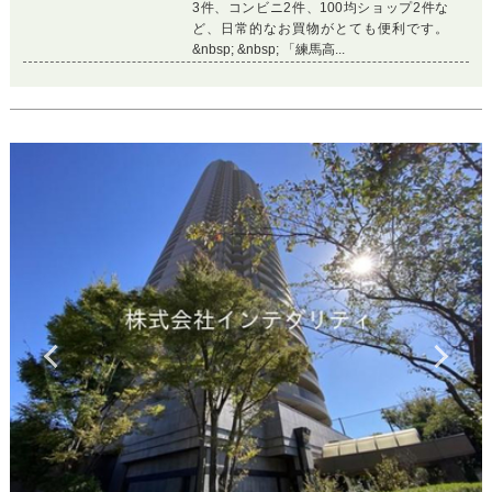
3件、コンビニ2件、100均ショップ2件な
ど、日常的なお買物がとても便利です。
&nbsp; &nbsp; 「練馬高...
Previous
Ne
画像
1
/
8
枚