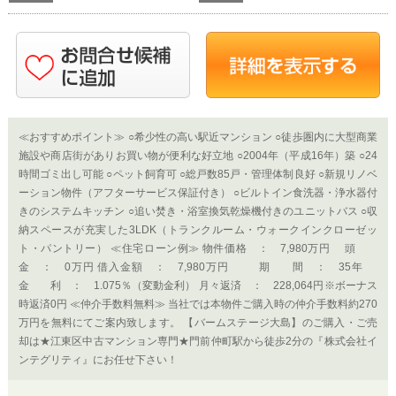
きのシステムキッチン ○追い焚き・浴室換気乾燥機付きのユニットバス ○収
納スペースが充実した3LDK（トランクルーム・ウォークインクローゼッ
ト・パントリー） ≪住宅ローン例≫ 物件価格 ： 7,980万円 頭
金 ： 0万円 借入金額 ： 7,980万円 期 間 ： 35年
金 利 ： 1.075％（変動金利） 月々返済 ： 228,064円※ボーナス
時返済0円 ≪仲介手数料無料≫ 当社では本物件ご購入時の仲介手数料約270
万円を無料にてご案内致します。 【バームステージ大島】のご購入・ご売
却は★江東区中古マンション専門★門前仲町駅から徒歩2分の『株式会社イ
ンテグリティ』にお任せ下さい！
夏季休業のお知らせ
【夏季休業のお知らせ】 お客様ならびに取
引先業者様へ 平素から弊社サービスをご利
用頂きまして誠に有難うございます。 誠に
勝手ながら8月12日（水）～ 8月19日
（水）を夏季休業とさせて頂きます。 急用
の際には各担当者に直接ご連絡を頂きます
様お願い申し上げます。 ご不便を...