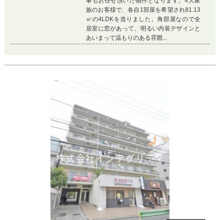
事もお任せ頂いた物件となります。4人家
族のお客様で、各自1部屋を希望され81.13
㎡の4LDKを造りました。角部屋なので全
居室に窓があって、明るい内装デザインと
あいまって温もりのある雰囲...
Previous
Ne