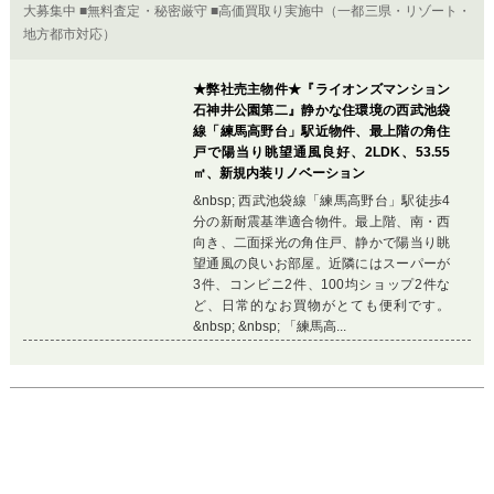
望通風の良いお部屋。近隣にはスーパーが
3件、コンビニ2件、100均ショップ2件な
ど、日常的なお買物がとても便利です。
&nbsp; &nbsp; 「練馬高...
Previous
Ne