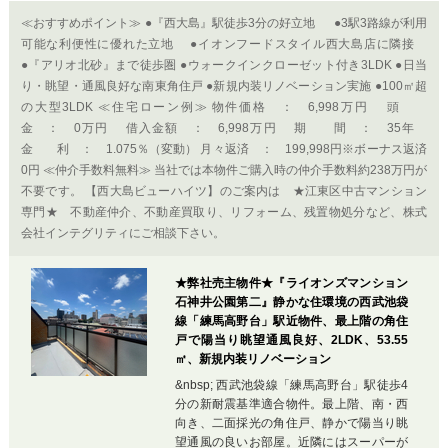
≪おすすめポイント≫ ●『西大島』駅徒歩3分の好立地 ●3駅3路線が利用
可能な利便性に優れた立地 ●イオンフードスタイル西大島店に隣接
●『アリオ北砂』まで徒歩圏 ●ウォークインクローゼット付き3LDK ●日当
り・眺望・通風良好な南東角住戸 ●新規内装リノベーション実施 ●100㎡超
の大型3LDK ≪住宅ローン例≫ 物件価格 ： 6,998万円 頭
金 ： 0万円 借入金額 ： 6,998万円 期 間 ： 35年
金 利 ： 1.075％（変動） 月々返済 ： 199,998円※ボーナス返済
0円 ≪仲介手数料無料≫ 当社では本物件ご購入時の仲介手数料約238万円が
不要です。 【西大島ビューハイツ】のご案内は ★江東区中古マンション
専門★ 不動産仲介、不動産買取り、リフォーム、残置物処分など、株式
会社インテグリティにご相談下さい。
★弊社売主物件★『ライオンズマンション
石神井公園第二』静かな住環境の西武池袋
線「練馬高野台」駅近物件、最上階の角住
戸で陽当り眺望通風良好、2LDK、53.55
㎡、新規内装リノベーション
&nbsp; 西武池袋線「練馬高野台」駅徒歩4
分の新耐震基準適合物件。最上階、南・西
向き、二面採光の角住戸、静かで陽当り眺
望通風の良いお部屋。近隣にはスーパーが