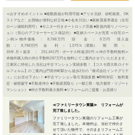
≪おすすめポイント≫ ■複数路線が利用可能 ■アリオ北砂、砂町銀座、OK
ストアなど、お買物が便利な好立地 ■小名木川沿い ■新耐震基準適合（住宅
ローン減税利用可） ■モニター付きオートロック完備 ■新規内装リノベーシ
ョン（安心のアフターサービス保証付） ■収納スペースが充実 ≪住宅ロー
ン例≫ 物件価格 ： 8,798万円 頭 金 ： 0万円 借入金
額 ： 8,798万円 金 利 ： 1.075％（変動） 期 間 ：
35年 月々返済 ： 251,441円・ボーナス時返済0円 ≪仲介手数料無料≫
本物件購入時の仲介手数料297万円を無料にてご案内させていただきます。
江東区に特化した当社は中古マンション実績多数！ 【コスモ西大島ロイヤ
ルフォルム】のご案内は門前仲町駅から徒歩2分の『株式会社インテグリテ
ィ』にお任せ下さい！ ■中古マンション取引実績多数 ■即時対応・無料査
定・秘密厳守 ■不動産仲介 ■不動産買取り（一都三県・地方都市・リゾート
マンション） ■仲介手数料最大無料 ■リフォームのご提案・お見積り
≪ファミリータウン東陽≫ リフォームが
完了致しました。
ファミリータウン東陽のリフォーム工事が
完了致しました。本物件は、当社で仲介さ
せて頂いた物件で、そのままリフォーム工