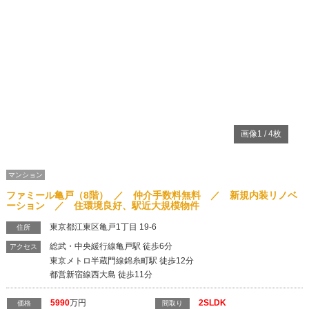
マンション
ファミール亀戸（8階） ／ 仲介手数料無料 ／ 新規内装リノベ
ーション ／ 住環境良好、駅近大規模物件
東京都江東区亀戸1丁目 19-6
住所
総武・中央緩行線亀戸駅 徒歩6分
アクセス
東京メトロ半蔵門線錦糸町駅 徒歩12分
都営新宿線西大島 徒歩11分
5990
万円
2SLDK
価格
間取り
8170
円
8階
管理費等
所在階
2
61.2m
( 18.51坪 )
1980年02月 （築46年）
専有面積
築年数
≪おすすめポイント≫ ■新規内装リノベーション ■対面キッチン ■各室収