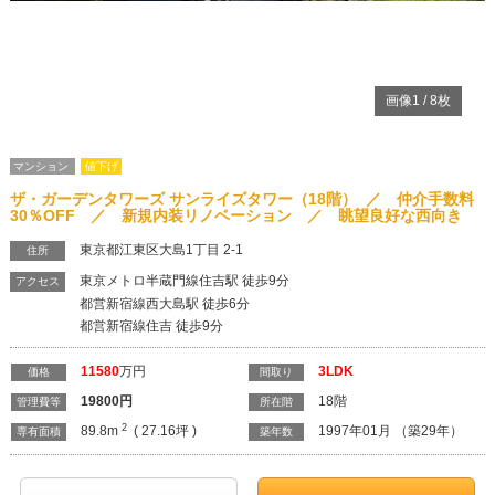
マンション
値下げ
ザ・ガーデンタワーズ サンライズタワー（18階） ／ 仲介手数料
30％OFF ／ 新規内装リノベーション ／ 眺望良好な西向き
東京都江東区大島1丁目 2-1
住所
東京メトロ半蔵門線住吉駅 徒歩9分
アクセス
都営新宿線西大島駅 徒歩6分
都営新宿線住吉 徒歩9分
11580
万円
3LDK
価格
間取り
19800
円
18階
管理費等
所在階
2
89.8m
( 27.16坪 )
1997年01月 （築29年）
専有面積
築年数
≪おすすめポイント≫ ■半蔵門線・都営新宿線が利用できる「住吉」駅徒歩