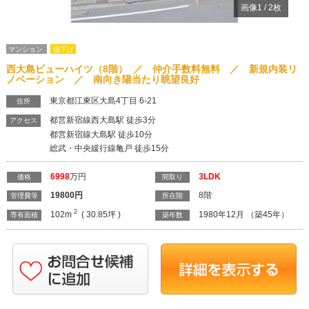
画像
1
/
2
枚
マンション
値下げ
西大島ビューハイツ（8階） ／ 仲介手数料無料 ／ 新規内装リ
ノベーション ／ 南向き陽当たり眺望良好
東京都江東区大島4丁目 6-21
住所
都営新宿線西大島駅 徒歩3分
アクセス
都営新宿線大島駅 徒歩10分
総武・中央緩行線亀戸 徒歩15分
6998
万円
3LDK
価格
間取り
19800
円
8階
管理費等
所在階
2
102m
( 30.85坪 )
1980年12月 （築45年）
専有面積
築年数