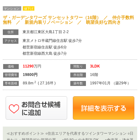
19800
円
16階
管理費等
所在階
2
89.8m
( 27.16坪 )
1997年01月 （築29年）
専有面積
築年数
≪おすすめポイント≫ ○住吉エリアを代表するツインタワーマンション ○日
当たり・眺望良好な部屋位置 ○89.80㎡の大型3LDK ○食洗器・浄水器
付きのシステムキッチン ○追い焚き・浴室換気乾燥機付きのユニットバ
ス ○大型のウォークインクローゼット ○2017年1月大規模修繕工事完
了済み ○共用施設：フロントサービス・スポーツドーム・ゲストルーム・
レンタルルームなど ≪住宅ローン例≫ 物件価格 ： 11,290万円
頭 金 ： 0万円 借入金額 ： 11,290万円 期 間 ： 35
年 金 利 ： 1.075％（変動） 月々返済 ： 322,661円※ボーナ
ス時返済0円 ≪仲介手数料無料≫ 当社では本物件ご購入時の仲介手数料約
389万円を無料にてご案内しております！ 中古マンションのご購入やご売
却のご相談は、中央区・江東区・墨田区エリアの中古マンション売買に特
化した【株式会社インテグリティ】にお任せ下さい。 ■中古マンション取引