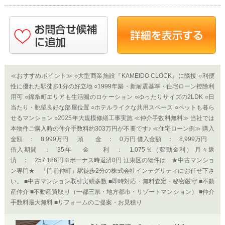
≪おすすめポイント≫ ○大型商業施設『KAMEIDO CLOCK』に隣接 ○利便
性に優れた駅徒歩1分の好立地 ○1999年築・新耐震基準・住宅ローン控除利
用可 ○錦糸町エリアも生活圏のロケーション ○ゆったりサイズの2LDK ○日
当たり・眺望良好な部屋位置 ○ホテルライクな共用スペース ○ペットも暮ら
せるマンション ○2025年大規模修繕工事実施 ≪仲介手数料無料≫ 当社では
本物件ご購入時の仲介手数料約303万円が不要です♪ ≪住宅ローン例≫ 購入
金額 ： 8,999万円 頭 金 ： 0万円 借入金額 ： 8,999万円
借入期間 ： 35年 金 利 ： 1.075％（変動金利） 月々返
済 ： 257,186円※ボーナス時返済0円 江東区の物件は ★中古マンショ
ン専門★ 「門前仲町」駅徒歩2分の株式会社インテグリティにお任せ下さ
い。 ■中古マンション取引実績多数 ■即時対応・無料査定・秘密厳守 ■不動
産仲介 ■不動産買取り（一都三県・地方都市・リゾートマンション） ■仲介
手数料最大無料 ■リフォームのご提案・お見積り