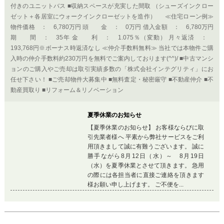
夏季休業のお知らせ
【夏季休業のお知らせ】 お客様ならびに取
引先業者様へ 平素から弊社サービスをご利
用頂きまして誠に有難うございます。 誠に
勝手ながら8月12日（水）～ 8月19日
（水）を夏季休業とさせて頂きます。 急用
の際には各担当者に直接ご連絡を頂きます
様お願い申し上げます。 ご不便を...
Previous
Ne