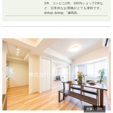
3件、コンビニ2件、100均ショップ2件な
ど、日常的なお買物がとても便利です。
&nbsp; &nbsp; 「練馬高...
Previous
Ne
画像
1
/
25
枚