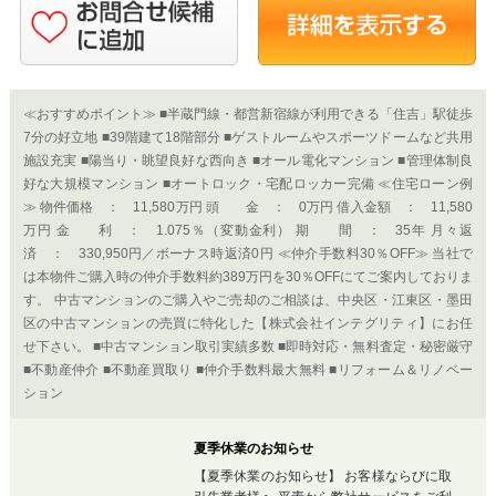
7分の好立地 ■39階建て18階部分 ■ゲストルームやスポーツドームなど共用
施設充実 ■陽当り・眺望良好な西向き ■オール電化マンション ■管理体制良
好な大規模マンション ■オートロック・宅配ロッカー完備 ≪住宅ローン例
≫ 物件価格 ： 11,580万円 頭 金 ： 0万円 借入金額 ： 11,580
万円 金 利 ： 1.075％（変動金利） 期 間 ： 35年 月々返
済 ： 330,950円／ボーナス時返済0円 ≪仲介手数料30％OFF≫ 当社で
は本物件ご購入時の仲介手数料約389万円を30％OFFにてご案内しておりま
す。 中古マンションのご購入やご売却のご相談は、中央区・江東区・墨田
区の中古マンションの売買に特化した【株式会社インテグリティ】にお任
せ下さい。 ■中古マンション取引実績多数 ■即時対応・無料査定・秘密厳守
■不動産仲介 ■不動産買取り ■仲介手数料最大無料 ■リフォーム＆リノベー
ション
夏季休業のお知らせ
【夏季休業のお知らせ】 お客様ならびに取
引先業者様へ 平素から弊社サービスをご利
用頂きまして誠に有難うございます。 誠に
勝手ながら8月12日（水）～ 8月19日
（水）を夏季休業とさせて頂きます。 急用
の際には各担当者に直接ご連絡を頂きます
様お願い申し上げます。 ご不便を...