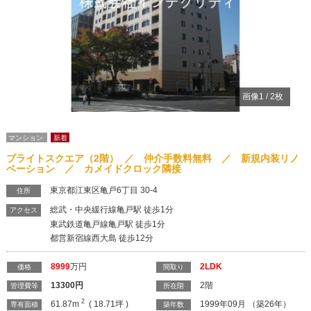
画像
1
/
2
枚
マンション
新着
ブライトスクエア（2階） ／ 仲介手数料無料 ／ 新規内装リノ
ベーション ／ カメイドクロック隣接
東京都江東区亀戸6丁目 30-4
住所
総武・中央緩行線亀戸駅 徒歩1分
アクセス
東武鉄道亀戸線亀戸駅 徒歩1分
都営新宿線西大島 徒歩12分
8999
万円
2LDK
価格
間取り
13300
円
2階
管理費等
所在階
2
61.87m
( 18.71坪 )
1999年09月 （築26年）
専有面積
築年数