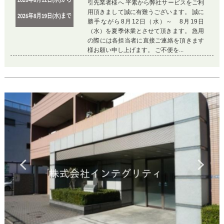
引先業者様へ 平素から弊社サービスをご利
用頂きまして誠に有難うございます。 誠に
勝手ながら8月12日（水）～ 8月19日
（水）を夏季休業とさせて頂きます。 急用
の際には各担当者に直接ご連絡を頂きます
様お願い申し上げます。 ご不便を...
Previous
Ne