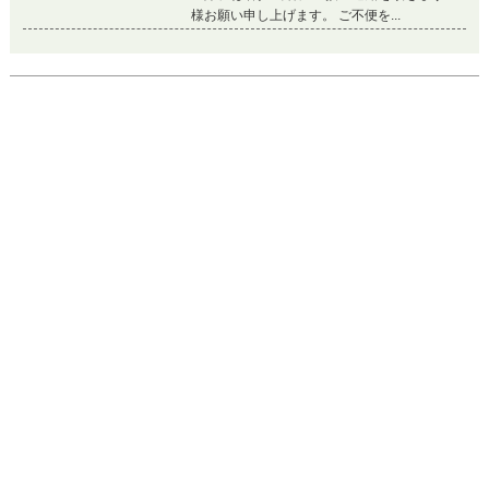
Previous
Ne
画像
1
/
7
枚
マンション
更新
ゾンネンハイム北砂（7階） ／ 仲介手数料無料 ／ 新規内装リ
ノベーション ／ 総戸数364戸の大規模物件
東京都江東区北砂3丁目 5-41
住所
都営新宿線西大島駅 徒歩10分
アクセス