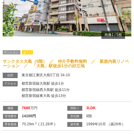
画像
1
/
5
枚
マンション
値下げ
サンクタス大島（9階） ／ 仲介手数料無料 ／ 新規内装リノベ
ーション ／ 「大島」駅徒歩1分の好立地
東京都江東区大島5丁目 34-10
住所
都営新宿線大島駅 徒歩1分
アクセス
都営新宿線西大島駅 徒歩11分
都営新宿線東大島 徒歩13分
7680
万円
3LDK
価格
間取り
14100
円
9階
管理費等
所在階
2
70.29m
( 21.26坪 )
1999年10月 （築26年）
専有面積
築年数