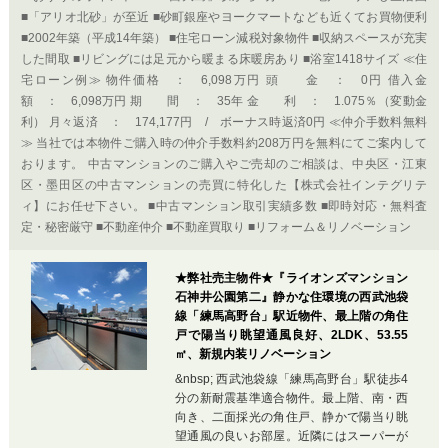
■「アリオ北砂」が至近 ■砂町銀座やヨークマートなども近くてお買物便利
■2002年築（平成14年築） ■住宅ローン減税対象物件 ■収納スペースが充実
した間取 ■リビングには足元から暖まる床暖房あり ■浴室1418サイズ ≪住
宅ローン例≫ 物件価格 ： 6,098万円 頭 金 ： 0円 借入金
額 ： 6,098万円 期 間 ： 35年 金 利 ： 1.075％（変動金
利） 月々返済 ： 174,177円 / ボーナス時返済0円 ≪仲介手数料無料
≫ 当社では本物件ご購入時の仲介手数料約208万円を無料にてご案内して
おります。 中古マンションのご購入やご売却のご相談は、中央区・江東
区・墨田区の中古マンションの売買に特化した【株式会社インテグリテ
ィ】にお任せ下さい。 ■中古マンション取引実績多数 ■即時対応・無料査
定・秘密厳守 ■不動産仲介 ■不動産買取り ■リフォーム＆リノベーション
★弊社売主物件★『ライオンズマンション
石神井公園第二』静かな住環境の西武池袋
線「練馬高野台」駅近物件、最上階の角住
戸で陽当り眺望通風良好、2LDK、53.55
㎡、新規内装リノベーション
&nbsp; 西武池袋線「練馬高野台」駅徒歩4
分の新耐震基準適合物件。最上階、南・西
向き、二面採光の角住戸、静かで陽当り眺
望通風の良いお部屋。近隣にはスーパーが