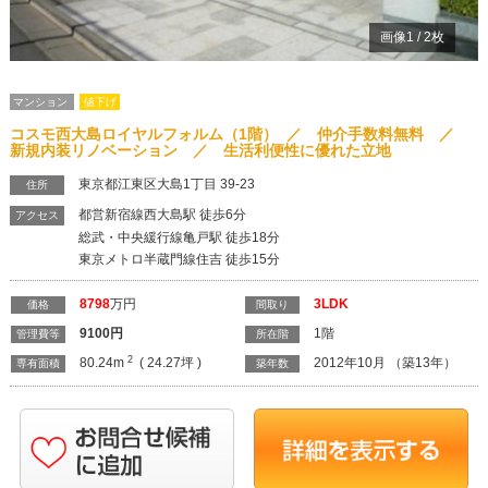
画像
1
/
2
枚
マンション
値下げ
コスモ西大島ロイヤルフォルム（1階） ／ 仲介手数料無料 ／
新規内装リノベーション ／ 生活利便性に優れた立地
東京都江東区大島1丁目 39-23
住所
都営新宿線西大島駅 徒歩6分
アクセス
総武・中央緩行線亀戸駅 徒歩18分
東京メトロ半蔵門線住吉 徒歩15分
8798
万円
3LDK
価格
間取り
9100
円
1階
管理費等
所在階
2
80.24m
( 24.27坪 )
2012年10月 （築13年）
専有面積
築年数