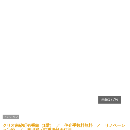
画像
1
/
7
枚
マンション
クリオ南砂町壱番館（1階） ／ 仲介手数料無料 ／ リノベーシ
ョン済 ／ 専用庭・駐車場付き住戸
東京都江東区南砂4丁目 5-5
住所
東京メトロ東西線南砂町駅 徒歩10分
アクセス
東京メトロ東西線東陽町駅 徒歩16分
都営新宿線西大島 徒歩23分
6780
万円
3LDK
価格
間取り
12770
円
1階
管理費等
所在階
2
79.82m
( 24.14坪 )
1997年08月 （築29年）
専有面積
築年数