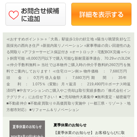
≪おすすめポイント≫ ○「大島」駅徒歩1分の好立地 ○陽当り眺望良好な三
面採光の西向き住戸 ○新規内装リノベーション ○家事導線の良い回遊性のあ
る間取り ○アフターサービス保証付き ○オートロック・宅配BOX完備 ○ペッ
ト飼育可能 ○8,000万円以下で購入可能な新耐震基準適合、70.29㎡の3LDK
≪仲介手数料無料≫ 当社では本物件ご購入時の仲介手数料約260万円を無
料でご案内しております！ ≪住宅ローン例≫ 物件価格 ： 7,680万円
頭 金 ： 0万円 借入金額 ： 7,680万円 期 間 ： 35年
金 利 ： 1.075％（変動） 月々返済 ： 219,490円※ボーナス時返
済0円 ■中古マンションのご購入やご売却は取引実績多数の「株式会社イン
テグリティ」にお任せ下さい！ ■ご売却物件大募集中 ■無料査定・秘密厳守
■不動産仲介 ■不動産買取り※高価買取り実施中（一都三県・リゾート・地
方都市対応） ■リフォーム＆リノベーション
夏季休業のお知らせ
【夏季休業のお知らせ】 お客様ならびに取