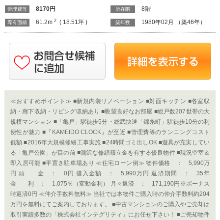
納・廊下収納・リビング収納あり ■眺望良好なお部屋 ■総戸数207世帯の大
規模マンション ■「亀戸」駅徒歩5分・総武快速「錦糸町」駅徒歩10分の利
便性が魅力 ■『KAMEIDO CLOCK』が至近 ■管理費等のランニングコスト
低額 ■2016年大規模修繕工事実施 ■24時間ゴミ出しOK ■遊具が充実してい
る「亀戸公園」が目の前 ■潤沢な修繕積立金を有する優良物件 ■現況空室＆
即入居可能 ■平置き駐車場あり ≪住宅ローン例≫ 物件価格 ： 5,990万
円 頭 金 ： 0円 借入金額 ： 5,990万円 返済期間 ： 35年
金 利 ： 1.075％（変動金利） 月々返済 ： 171,190円※ボーナス
時返済0円 ≪仲介手数料無料≫ 当社では本物件ご購入時の仲介手数料約204
万円を無料にてご案内しております。 ■中古マンションのご購入やご売却は
取引実績多数の「株式会社インテグリティ」にお任せ下さい！ ■ご売却物件
大募集中 ■無料査定・秘密厳守 ■高価買取り実施中（一都三県・リゾート・
地方都市対応）
★弊社売主物件★『ライオンズマンション
石神井公園第二』静かな住環境の西武池袋
線「練馬高野台」駅近物件、最上階の角住
戸で陽当り眺望通風良好、2LDK、53.55
㎡、新規内装リノベーション
&nbsp; 西武池袋線「練馬高野台」駅徒歩4
分の新耐震基準適合物件。最上階、南・西
向き、二面採光の角住戸、静かで陽当り眺