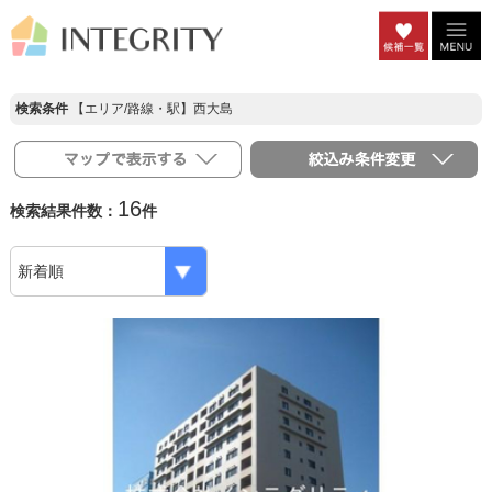
検索条件
【エリア/路線・駅】西大島
16
検索結果件数：
件
Previous
Ne