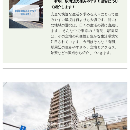
「有明」駅周辺の住みやすさと治安につい
て紹介します！
安全で快適な生活を求める人々にとって住
みやすい環境は何よりも大切です。特に住
む地域の選択は、日々の生活の質に直結し
ます。そんな中で東京の「有明」駅周辺
は、その立地の利便性と豊かな生活環境で
注目されています。今回はそんな「有明」
駅周辺の住みやすさを、立地とアクセス、
治安などの観点から紹介していきます。...
Previous
Ne