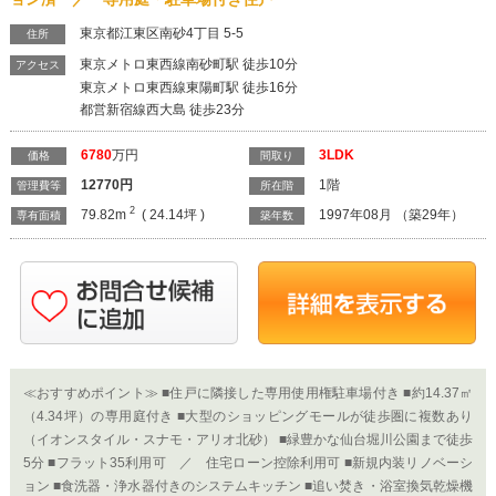
≪おすすめポイント≫ ■住戸に隣接した専用使用権駐車場付き ■約14.37㎡
（4.34坪）の専用庭付き ■大型のショッピングモールが徒歩圏に複数あり
（イオンスタイル・スナモ・アリオ北砂） ■緑豊かな仙台堀川公園まで徒歩
5分 ■フラット35利用可 ／ 住宅ローン控除利用可 ■新規内装リノベーシ
ョン ■食洗器・浄水器付きのシステムキッチン ■追い焚き・浴室換気乾燥機
付きのユニットバス ■収納スペースが充実した間取 （シューズインクロー
ゼット＋各居室にウォークインクローゼットを造作） ≪住宅ローン例≫
物件価格 ： 6,780万円 頭 金 ： 0万円 借入金額 ： 6,780万円
期 間 ： 35年 金 利 ： 1.075％（変動） 月々返済 ：
193,768円※ボーナス時返済なし ≪仲介手数料無料≫ 当社では本物件ご購
入時の仲介手数料約230万円を無料でご案内しております(^^)/ ■中古マンシ
ョンのご購入やご売却は取引実績多数の「株式会社インテグリティ」にお
任せ下さい！ ■ご売却物件大募集中 ■無料査定・秘密厳守 ■不動産仲介 ■不
動産買取り ■リフォーム＆リノベーション