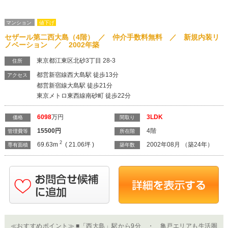
マンション
値下げ
セザール第二西大島（4階） ／ 仲介手数料無料 ／ 新規内装リ
ノベーション ／ 2002年築
東京都江東区北砂3丁目 28-3
住所
都営新宿線西大島駅 徒歩13分
アクセス
都営新宿線大島駅 徒歩21分
東京メトロ東西線南砂町 徒歩22分
6098
万円
3LDK
価格
間取り
15500
円
4階
管理費等
所在階
2
69.63m
( 21.06坪 )
2002年08月 （築24年）
専有面積
築年数
≪おすすめポイント≫ ■「西大島」駅から9分 ・ 亀戸エリアも生活圏