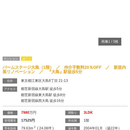
バームステージ大島（1階） ／ 仲介手数料20％OFF ／ 新規内
装リノベーション ／ 『大島』駅徒歩5分
東京都江東区大島8丁目 21-13
住所
都営新宿線大島駅 徒歩5分
アクセス
都営新宿線東大島駅 徒歩8分
都営新宿線西大島 徒歩16分
7980
万円
3LDK
価格
間取り
17525
円
1階
管理費等
所在階
2
79.63m
( 24.08坪 )
2004年01月 （築22年）
専有面積
築年数
≪おすすめポイント≫ ○希少性の高い駅近マンション ○徒歩圏内に大型商業
施設や商店街がありお買い物が便利な好立地 ○2004年（平成16年）築 ○24
時間ゴミ出し可能 ○ペット飼育可 ○総戸数85戸・管理体制良好 ○新規リノベ
ーション物件（アフターサービス保証付き） ○ビルトイン食洗器・浄水器付