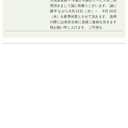
Previous
Ne
画像
1
/
3
枚
マンション
値下げ