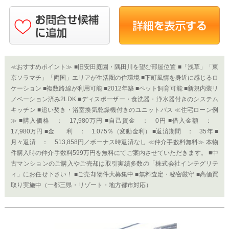
≪おすすめポイント≫ ■旧安田庭園・隅田川を望む部屋位置 ■「浅草」「東
京ソラマチ」「両国」エリアが生活圏の住環境 ■下町風情を身近に感じるロ
ケーション ■複数路線が利用可能 ■2012年築 ■ペット飼育可能 ■新規内装リ
ノベーション済み2LDK ■ディスポーザー・食洗器・浄水器付きのシステム
キッチン ■追い焚き・浴室換気乾燥機付きのユニットバス ≪住宅ローン例
≫ ■購入価格 ： 17,980万円 ■自己資金 ： 0円 ■借入金額 ：
17,980万円 ■金 利 ： 1.075％（変動金利） ■返済期間 ： 35年 ■
月々返済 ： 513,858円／ボーナス時返済なし ≪仲介手数料無料≫ 本物
件購入時の仲介手数料599万円を無料にてご案内させていただきます。 ■中
古マンションのご購入やご売却は取引実績多数の「株式会社インテグリテ
ィ」にお任せ下さい！ ■ご売却物件大募集中 ■無料査定・秘密厳守 ■高価買
取り実施中（一都三県・リゾート・地方都市対応）