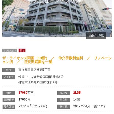
画像
1
/
6
枚
マンション
新着
ザ・ライオンズ両国（13階） ／ 仲介手数料無料 ／ リノベーシ
ョン済 ／ 旧安田庭園を一望
東京都墨田区横網1丁目
住所
総武・中央緩行線両国駅 徒歩6分
アクセス
都営大江戸線両国駅 徒歩4分
17980
万円
2LDK
価格
間取り
17000
円
14階
管理費等
所在階
2
72.04m
( 21.79坪 )
2012年04月 （築14年）
専有面積
築年数