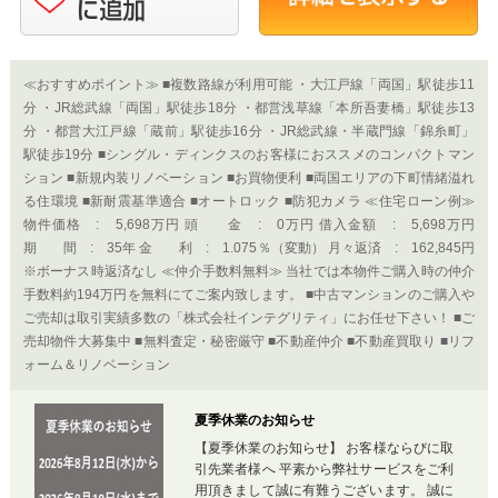
≪おすすめポイント≫ ■複数路線が利用可能 ・大江戸線「両国」駅徒歩11
分 ・JR総武線「両国」駅徒歩18分 ・都営浅草線「本所吾妻橋」駅徒歩13
分 ・都営大江戸線「蔵前」駅徒歩16分 ・JR総武線・半蔵門線「錦糸町」
駅徒歩19分 ■シングル・ディンクスのお客様におススメのコンパクトマン
ション ■新規内装リノベーション ■お買物便利 ■両国エリアの下町情緒溢れ
る住環境 ■新耐震基準適合 ■オートロック ■防犯カメラ ≪住宅ローン例≫
物件価格 : 5,698万円 頭 金 : 0万円 借入金額 : 5,698万円
期 間 : 35年 金 利 : 1.075％（変動） 月々返済 : 162,845円
※ボーナス時返済なし ≪仲介手数料無料≫ 当社では本物件ご購入時の仲介
手数料約194万円を無料にてご案内致します。 ■中古マンションのご購入や
ご売却は取引実績多数の「株式会社インテグリティ」にお任せ下さい！ ■ご
売却物件大募集中 ■無料査定・秘密厳守 ■不動産仲介 ■不動産買取り ■リフ
ォーム＆リノベーション
夏季休業のお知らせ
【夏季休業のお知らせ】 お客様ならびに取
引先業者様へ 平素から弊社サービスをご利
用頂きまして誠に有難うございます。 誠に