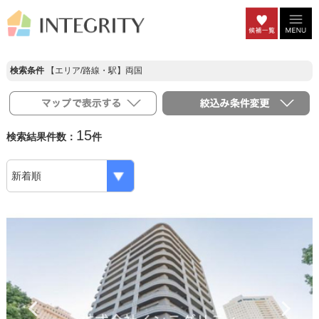
検索条件
【エリア/路線・駅】両国
15
検索結果件数：
件
Previous
Ne