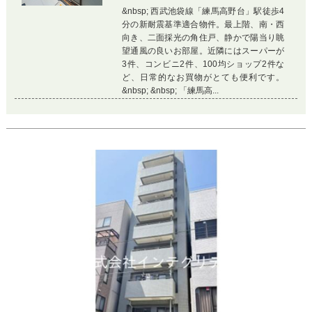
&nbsp; 西武池袋線「練馬高野台」駅徒歩4
分の新耐震基準適合物件。最上階、南・西
向き、二面採光の角住戸、静かで陽当り眺
望通風の良いお部屋。近隣にはスーパーが
3件、コンビニ2件、100均ショップ2件な
ど、日常的なお買物がとても便利です。
&nbsp; &nbsp; 「練馬高...
Previous
Ne