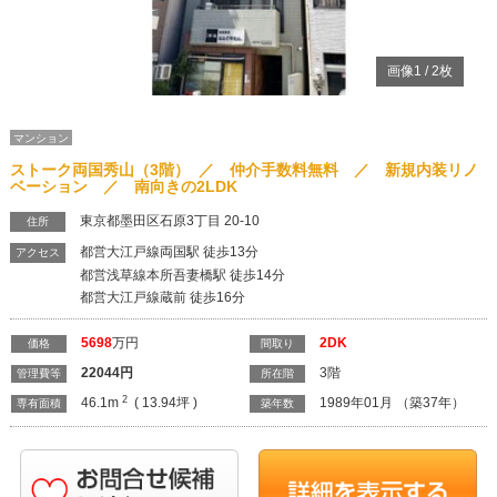
画像
1
/
2
枚
マンション
ストーク両国秀山（3階） ／ 仲介手数料無料 ／ 新規内装リノ
ベーション ／ 南向きの2LDK
東京都墨田区石原3丁目 20-10
住所
都営大江戸線両国駅 徒歩13分
アクセス
都営浅草線本所吾妻橋駅 徒歩14分
都営大江戸線蔵前 徒歩16分
5698
万円
2DK
価格
間取り
22044
円
3階
管理費等
所在階
2
46.1m
( 13.94坪 )
1989年01月 （築37年）
専有面積
築年数