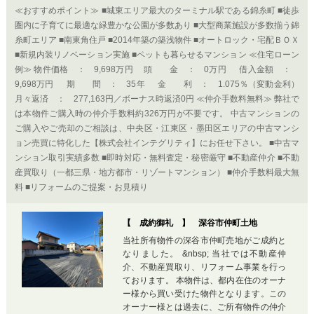
≪おすすめポイント≫ ■城東エリア最大のターミナル駅である錦糸町 ■徒歩
圏内に子育てに最適な緑豊かな公園が多数あり ■大型商業施設が多数揃う錦
糸町エリア ■南東角住戸 ■2014年築の築浅物件 ■オートロック・宅配ＢＯＸ
■新規内装リノベーション実施 ■ペットも暮らせるマンション ≪住宅ローン
例≫ 物件価格 ： 9,698万円 頭 金 ： 0万円 借入金額 ：
9,698万円 期 間 ： 35年 金 利 ： 1.075％（変動金利）
月々返済 ： 277,163円／ボーナス時返済0円 ≪仲介手数料無料≫ 弊社で
は本物件ご購入時の仲介手数料約326万円が不要です。 中古マンションの
ご購入やご売却のご相談は、中央区・江東区・墨田区エリアの中古マンシ
ョン売買に特化した【株式会社インテグリティ】にお任せ下さい。 ■中古マ
ンション取引実績多数 ■即時対応・無料査定・秘密厳守 ■不動産仲介 ■不動
産買取り（一都三県・地方都市・リゾートマンション） ■仲介手数料最大無
料 ■リフォームのご提案・お見積り
【 成約御礼 】 深谷市仲町土地
当社所有物件の深谷市仲町売地がご成約と
なりました。 &nbsp; 当社では不動産仲
介、不動産買取り、リフォーム事業を行っ
ております。 本物件は、都内在住のオーナ
ー様から買い受けた物件となります。この
オーナー様とは過去に、ご所有物件の仲介