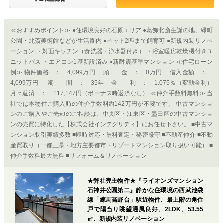
≪おすすめポイント≫ ●住環境良好の石原エリア ●葛飾北斎生誕の地、緑町
公園・北斎美術館などが生活圏内 ●ペット2匹まで飼育可 ●新規内装リノベ
ーション ・対面キッチン（食洗器・浄水器付き） ・浴室暖房乾燥機付きユ
ニットバス ・エアコン1基新設済み ●新耐震基準マンション ≪住宅ローン
例≫ 物件価格 ： 4,099万円 頭 金 ： 0万円 借入金額 ：
4,099万円 期 間 ： 35年 金 利 ： 1.075％（変動金利）
月々返済 ： 117,147円（ボーナス時返済なし） ≪仲介手数料無料≫ 当
社では本物件ご購入時の仲介手数料約142万円が不要です。 中古マンショ
ンのご購入やご売却のご相談は、中央区・江東区・墨田区の中古マンショ
ンの売買に特化した【株式会社インテグリティ】にお任せ下さい。 ■中古マ
ンション取引実績多数 ■即時対応・無料査定・秘密厳守 ■不動産仲介 ■不動
産買取り（一都三県・地方主要都市・リゾートマンション取り扱い可能） ■
仲介手数料最大無料 ■リフォーム＆リノベーション
★弊社売主物件★『ライオンズマンション
石神井公園第二』静かな住環境の西武池袋
線「練馬高野台」駅近物件、最上階の角住
戸で陽当り眺望通風良好、2LDK、53.55
㎡、新規内装リノベーション