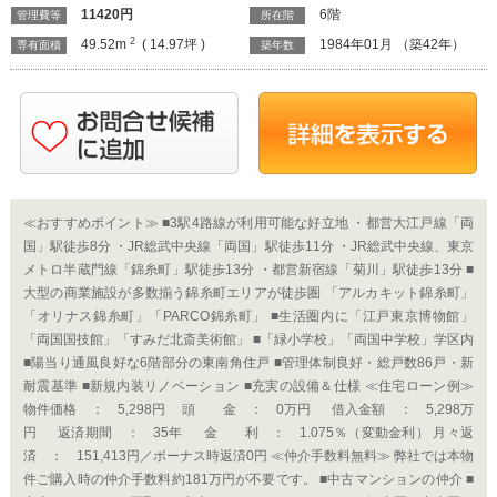
11420
円
6階
管理費等
所在階
2
49.52m
( 14.97坪 )
1984年01月 （築42年）
専有面積
築年数
≪おすすめポイント≫ ■3駅4路線が利用可能な好立地 ・都営大江戸線「両
国」駅徒歩8分 ・JR総武中央線「両国」駅徒歩11分 ・JR総武中央線、東京
メトロ半蔵門線「錦糸町」駅徒歩13分 ・都営新宿線「菊川」駅徒歩13分 ■
大型の商業施設が多数揃う錦糸町エリアが徒歩圏 「アルカキット錦糸町」
「オリナス錦糸町」「PARCO錦糸町」 ■生活圏内に「江戸東京博物館」
「両国国技館」「すみだ北斎美術館」 ■「緑小学校」「両国中学校」学区内
■陽当り通風良好な6階部分の東南角住戸 ■管理体制良好・総戸数86戸・新
耐震基準 ■新規内装リノベーション ■充実の設備＆仕様 ≪住宅ローン例≫
物件価格 ： 5,298円 頭 金 ： 0万円 借入金額 ： 5,298万
円 返済期間 ： 35年 金 利 ： 1.075％（変動金利） 月々返
済 ： 151,413円／ボーナス時返済0円 ≪仲介手数料無料≫ 弊社では本物
件ご購入時の仲介手数料約181万円が不要です。 ■中古マンションの仲介 ■