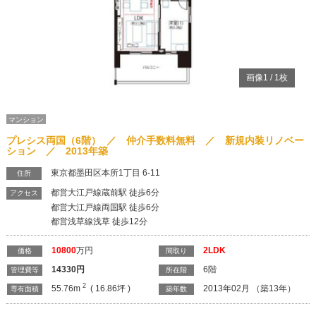
画像
1
/
1
枚
マンション
プレシス両国（6階） ／ 仲介手数料無料 ／ 新規内装リノベー
ション ／ 2013年築
東京都墨田区本所1丁目 6-11
住所
都営大江戸線蔵前駅 徒歩6分
アクセス
都営大江戸線両国駅 徒歩6分
都営浅草線浅草 徒歩12分
10800
万円
2LDK
価格
間取り
14330
円
6階
管理費等
所在階
2
55.76m
( 16.86坪 )
2013年02月 （築13年）
専有面積
築年数