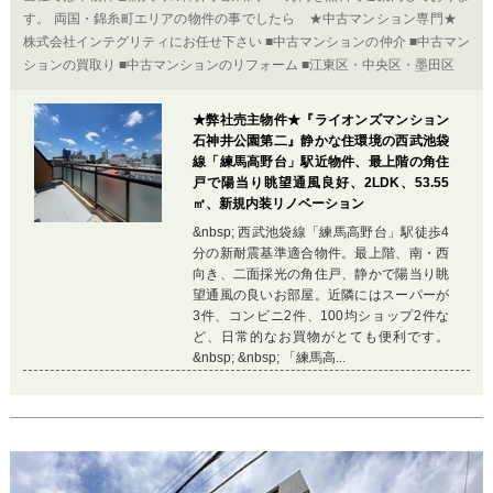
す。 両国・錦糸町エリアの物件の事でしたら ★中古マンション専門★
株式会社インテグリティにお任せ下さい ■中古マンションの仲介 ■中古マン
ションの買取り ■中古マンションのリフォーム ■江東区・中央区・墨田区
★弊社売主物件★『ライオンズマンション
石神井公園第二』静かな住環境の西武池袋
線「練馬高野台」駅近物件、最上階の角住
戸で陽当り眺望通風良好、2LDK、53.55
㎡、新規内装リノベーション
&nbsp; 西武池袋線「練馬高野台」駅徒歩4
分の新耐震基準適合物件。最上階、南・西
向き、二面採光の角住戸、静かで陽当り眺
望通風の良いお部屋。近隣にはスーパーが
3件、コンビニ2件、100均ショップ2件な
ど、日常的なお買物がとても便利です。
&nbsp; &nbsp; 「練馬高...