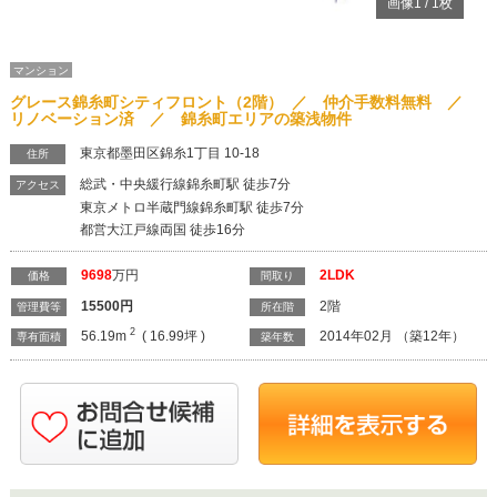
画像
1
/
1
枚
マンション
グレース錦糸町シティフロント（2階） ／ 仲介手数料無料 ／
リノベーション済 ／ 錦糸町エリアの築浅物件
東京都墨田区錦糸1丁目 10-18
住所
総武・中央緩行線錦糸町駅 徒歩7分
アクセス
東京メトロ半蔵門線錦糸町駅 徒歩7分
都営大江戸線両国 徒歩16分
9698
万円
2LDK
価格
間取り
15500
円
2階
管理費等
所在階
2
56.19m
( 16.99坪 )
2014年02月 （築12年）
専有面積
築年数