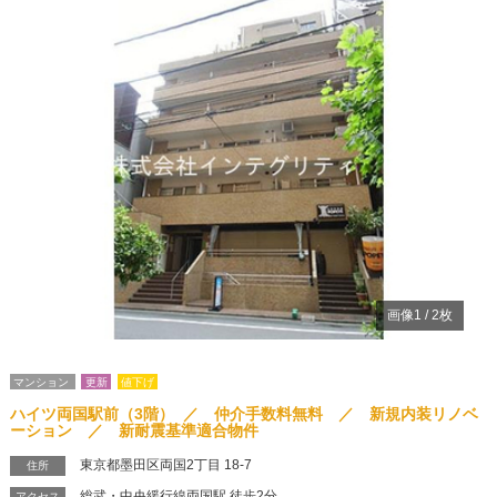
Previous
Ne
画像
1
/
2
枚
マンション
更新
値下げ
ハイツ両国駅前（3階） ／ 仲介手数料無料 ／ 新規内装リノベ
ーション ／ 新耐震基準適合物件
東京都墨田区両国2丁目 18-7
住所
総武・中央緩行線両国駅 徒歩2分
アクセス