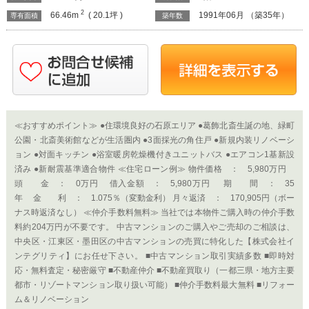
2
66.46m
( 20.1坪 )
1991年06月 （築35年）
専有面積
築年数
≪おすすめポイント≫ ●住環境良好の石原エリア ●葛飾北斎生誕の地、緑町
公園・北斎美術館などが生活圏内 ●3面採光の角住戸 ●新規内装リノベーシ
ョン ●対面キッチン ●浴室暖房乾燥機付きユニットバス ●エアコン1基新設
済み ●新耐震基準適合物件 ≪住宅ローン例≫ 物件価格 ： 5,980万円
頭 金 ： 0万円 借入金額 ： 5,980万円 期 間 ： 35
年 金 利 ： 1.075％（変動金利） 月々返済 ： 170,905円（ボー
ナス時返済なし） ≪仲介手数料無料≫ 当社では本物件ご購入時の仲介手数
料約204万円が不要です。 中古マンションのご購入やご売却のご相談は、
中央区・江東区・墨田区の中古マンションの売買に特化した【株式会社イ
ンテグリティ】にお任せ下さい。 ■中古マンション取引実績多数 ■即時対
応・無料査定・秘密厳守 ■不動産仲介 ■不動産買取り（一都三県・地方主要
都市・リゾートマンション取り扱い可能） ■仲介手数料最大無料 ■リフォー
ム＆リノベーション