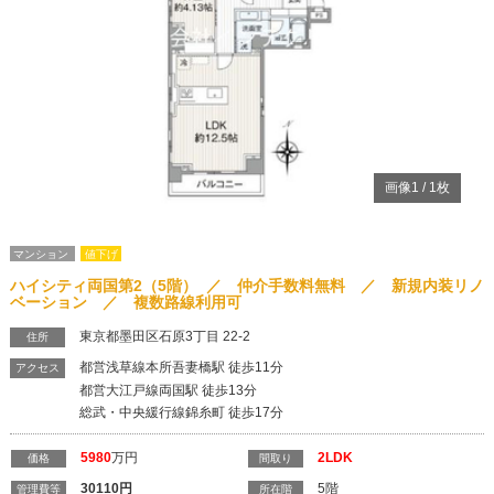
画像
1
/
1
枚
マンション
値下げ
ハイシティ両国第2（5階） ／ 仲介手数料無料 ／ 新規内装リノ
ベーション ／ 複数路線利用可
東京都墨田区石原3丁目 22-2
住所
都営浅草線本所吾妻橋駅 徒歩11分
アクセス
都営大江戸線両国駅 徒歩13分
総武・中央緩行線錦糸町 徒歩17分
5980
万円
2LDK
価格
間取り
30110
円
5階
管理費等
所在階