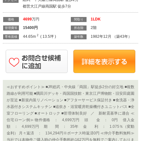
都営大江戸線両国駅 徒歩7分
4699
万円
1LDK
価格
間取り
15400
円
2階
管理費等
所在階
2
44.65m
( 13.5坪 )
1982年12月 （築43年）
専有面積
築年数
≪おすすめポイント≫ ■JR総武・中央線「両国」駅徒歩2分の好立地 ■複数
路線が利用可能 ■隅田川デッキ・両国国技館・東京江戸博物館・旧安田庭園
が至近 ■新規内装リノベーション ■アフターサービス保証付き ■食洗器・浄
水器付きシステムキッチン ■追炊き・浴室暖房乾燥機付きユニットバス ■全
室フローリング ■オートロック ■管理体制良好 ／ 新耐震基準に適合 ≪
住宅ローン例≫ 物件価格 ： 4,699万円 頭 金 ： 0円 借入金
額 ： 4,699万円 期 間 ： 35年 金 利 ： 1.075％（変動
金利） 月々返済 ： 134,294円※ボーナス時返済0円 ≪仲介手数料無料≫
当社では本物件ご購入時の仲介手数料約162万円を無料でご案内しておりま