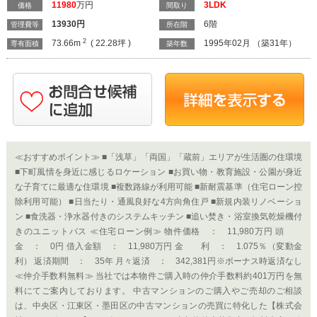
11980
万円
3LDK
価格
間取り
13930
円
6階
管理費等
所在階
2
73.66m
( 22.28坪 )
1995年02月 （築31年）
専有面積
築年数
≪おすすめポイント≫ ■「浅草」「両国」「蔵前」エリアが生活圏の住環境
■下町風情を身近に感じるロケーション ■お買い物・教育施設・公園が身近
な子育てに最適な住環境 ■複数路線が利用可能 ■新耐震基準（住宅ローン控
除利用可能） ■日当たり・通風良好な4方向角住戸 ■新規内装リノベーショ
ン ■食洗器・浄水器付きのシステムキッチン ■追い焚き・浴室換気乾燥機付
きのユニットバス ≪住宅ローン例≫ 物件価格 ： 11,980万円 頭
金 ： 0円 借入金額 ： 11,980万円 金 利 ： 1.075％（変動金
利） 返済期間 ： 35年 月々返済 ： 342,381円※ボーナス時返済なし
≪仲介手数料無料≫ 当社では本物件ご購入時の仲介手数料約401万円を無
料にてご案内しております。 中古マンションのご購入やご売却のご相談
は、中央区・江東区・墨田区の中古マンションの売買に特化した【株式会