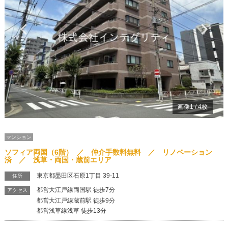
Previous
Ne
画像
1
/
4
枚
マンション
ソフィア両国（6階） ／ 仲介手数料無料 ／ リノベーション
済 ／ 浅草・両国・蔵前エリア
東京都墨田区石原1丁目 39-11
住所
都営大江戸線両国駅 徒歩7分
アクセス
都営大江戸線蔵前駅 徒歩9分
都営浅草線浅草 徒歩13分