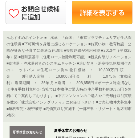
≪おすすめポイント≫ ■「浅草」「両国」「東京ソラマチ」エリアが生活圏
の住環境 ■下町風情を身近に感じるロケーション ■お買い物・教育施設・公
園が身近な子育てに最適な住環境 ■複数路線が利用可能 ■2013年（平成25
年）築 ■新耐震基準（住宅ローン控除利用可能） ■新規内装リノベーション
■食洗器・浄水器付きのシステムキッチン ■追い焚き・浴室換気乾燥機付き
のユニットバス ≪住宅ローン例≫ 物件価格 ： 10,800万円 頭
金 ： 0円 借入金額 ： 10,800万円 金 利 ： 1.075％（変動金
利） 返済期間 ： 35年 月々返済 ： 308,658円※ボーナス時返済なし
≪仲介手数料無料≫ 当社では本物件ご購入時の仲介手数料約363万円を無
料にてご案内しております。 ■中古マンションのご購入やご売却は取引実績
多数の「株式会社インテグリティ」にお任せ下さい！ ■ご売却物件大募集中
■無料査定・秘密厳守 ■高価買取り実施中（一都三県・リゾート・地方都市
対応）
夏季休業のお知らせ