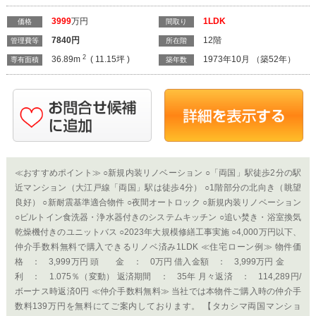
3999
万円
1LDK
価格
間取り
7840
円
12階
管理費等
所在階
2
36.89m
( 11.15坪 )
1973年10月 （築52年）
専有面積
築年数
≪おすすめポイント≫ ○新規内装リノベーション ○「両国」駅徒歩2分の駅
近マンション（大江戸線「両国」駅は徒歩4分） ○1階部分の北向き（眺望
良好） ○新耐震基準適合物件 ○夜間オートロック ○新規内装リノベーション
○ビルトイン食洗器・浄水器付きのシステムキッチン ○追い焚き・浴室換気
乾燥機付きのユニットバス ○2023年大規模修繕工事実施 ○4,000万円以下、
仲介手数料無料で購入できるリノベ済み1LDK ≪住宅ローン例≫ 物件価
格 ： 3,999万円 頭 金 ： 0万円 借入金額 ： 3,999万円 金
利 ： 1.075％（変動） 返済期間 ： 35年 月々返済 ： 114,289円/
ボーナス時返済0円 ≪仲介手数料無料≫ 当社では本物件ご購入時の仲介手
数料139万円を無料にてご案内しております。 【タカシマ両国マンショ