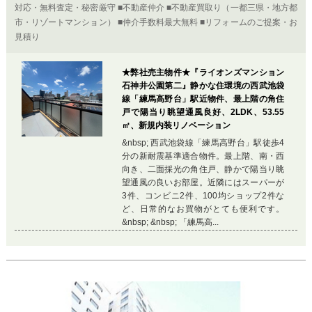
対応・無料査定・秘密厳守 ■不動産仲介 ■不動産買取り（一都三県・地方都
市・リゾートマンション） ■仲介手数料最大無料 ■リフォームのご提案・お
見積り
★弊社売主物件★『ライオンズマンション
石神井公園第二』静かな住環境の西武池袋
線「練馬高野台」駅近物件、最上階の角住
戸で陽当り眺望通風良好、2LDK、53.55
㎡、新規内装リノベーション
&nbsp; 西武池袋線「練馬高野台」駅徒歩4
分の新耐震基準適合物件。最上階、南・西
向き、二面採光の角住戸、静かで陽当り眺
望通風の良いお部屋。近隣にはスーパーが
3件、コンビニ2件、100均ショップ2件な
ど、日常的なお買物がとても便利です。
&nbsp; &nbsp; 「練馬高...