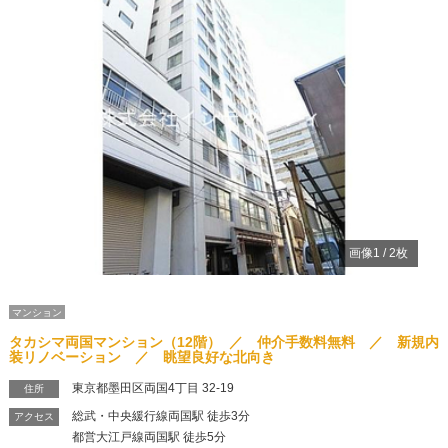
Previous
Ne
画像
1
/
2
枚
マンション
タカシマ両国マンション（12階） ／ 仲介手数料無料 ／ 新規内
装リノベーション ／ 眺望良好な北向き
東京都墨田区両国4丁目 32-19
住所
総武・中央緩行線両国駅 徒歩3分
アクセス
都営大江戸線両国駅 徒歩5分