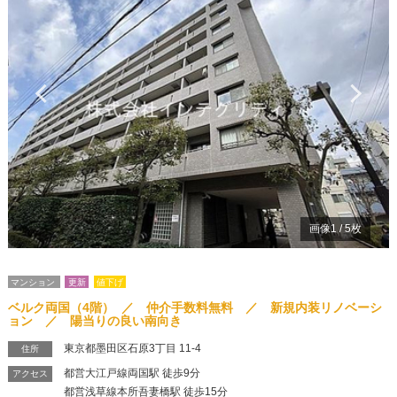
Previous
Ne
画像
1
/
5
枚
マンション
更新
値下げ
ベルク両国（4階） ／ 仲介手数料無料 ／ 新規内装リノベーシ
ョン ／ 陽当りの良い南向き
東京都墨田区石原3丁目 11-4
住所
都営大江戸線両国駅 徒歩9分
アクセス
都営浅草線本所吾妻橋駅 徒歩15分