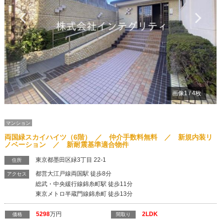
Previous
Ne
画像
1
/
4
枚
マンション
両国緑スカイハイツ（6階） ／ 仲介手数料無料 ／ 新規内装リ
ノベーション ／ 新耐震基準適合物件
東京都墨田区緑3丁目 22-1
住所
都営大江戸線両国駅 徒歩8分
アクセス
総武・中央緩行線錦糸町駅 徒歩11分
東京メトロ半蔵門線錦糸町 徒歩13分
5298
万円
2LDK
価格
間取り