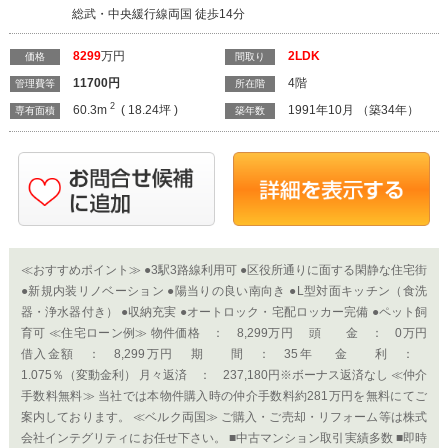
総武・中央緩行線両国 徒歩14分
8299
万円
2LDK
価格
間取り
11700
円
4階
管理費等
所在階
2
60.3m
( 18.24坪 )
1991年10月 （築34年）
専有面積
築年数
≪おすすめポイント≫ ●3駅3路線利用可 ●区役所通りに面する閑静な住宅街
●新規内装リノベーション ●陽当りの良い南向き ●L型対面キッチン（食洗
器・浄水器付き） ●収納充実 ●オートロック・宅配ロッカー完備 ●ペット飼
育可 ≪住宅ローン例≫ 物件価格 ： 8,299万円 頭 金 ： 0万円
借入金額 ： 8,299万円 期 間 ： 35年 金 利 ：
1.075％（変動金利） 月々返済 ： 237,180円※ボーナス返済なし ≪仲介
手数料無料≫ 当社では本物件購入時の仲介手数料約281万円を無料にてご
案内しております。 ≪ベルク両国≫ ご購入・ご売却・リフォーム等は株式
会社インテグリティにお任せ下さい。 ■中古マンション取引実績多数 ■即時