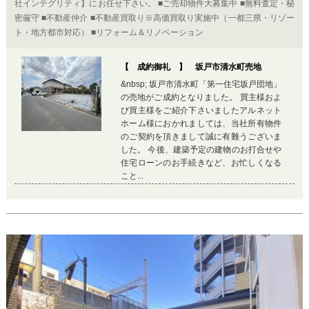
社インテグリティ】にお任せ下さい。 ■ご売却物件大募集中 ■無料査定・秘
密厳守 ■不動産仲介 ■不動産買取り※高価買取り実施中（一都三県・リゾー
ト・地方都市対応） ■リフォーム＆リノベーション
【 成約御礼 】 坂戸市清水町売地
&nbsp; 坂戸市清水町「第一住宅坂戸団地」
の売地がご成約となりました。 買主様およ
び買主様をご紹介下さいましたアルネット
ホーム様におかれましては、当社所有物件
のご契約を頂きまして誠に有難うございま
した。 今後、建築予定の建物のお打合せや
住宅ローンのお手続きなど、お忙しくなる
こと...