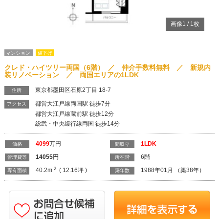
画像
1
/
1
枚
マンション
値下げ
クレド・ハイツリー両国（6階） ／ 仲介手数料無料 ／ 新規内
装リノベーション ／ 両国エリアの1LDK
東京都墨田区石原2丁目 18-7
住所
都営大江戸線両国駅 徒歩7分
アクセス
都営大江戸線蔵前駅 徒歩12分
総武・中央緩行線両国 徒歩14分
4099
万円
1LDK
価格
間取り
14055
円
6階
管理費等
所在階
2
40.2m
( 12.16坪 )
1988年01月 （築38年）
専有面積
築年数