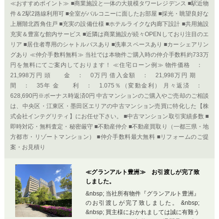
≪おすすめポイント≫ ■商業施設と一体の大規模タワーレジデンス ■駅近物
件＆2駅2路線利用可 ■全室がバルコニーに面したお部屋 ■採光・眺望良好な
上層階北西角住戸 ■充実の設備仕様 ■ホテルライクな内廊下設計 ■共用施設
充実＆豊富な館内サービス ■近隣は商業施設が続々OPENしており注目のエ
リア ■居住者専用のシャトルバスあり ■洗車スペースあり ■カーシェアリン
グあり ≪仲介手数料無料≫ 当社では本物件ご購入時の仲介手数料約733万
円を無料にてご案内しております！ ≪住宅ローン例≫ 物件価格 ：
21,998万円 頭 金 ： 0万円 借入金額 ： 21,998万円 期
間 ： 35年 金 利 ： 1.075％（変動金利） 月々返済 ：
628,690円※ボーナス時返済0円 中古マンションのご購入やご売却のご相談
は、中央区・江東区・墨田区エリアの中古マンション売買に特化した【株
式会社インテグリティ】にお任せ下さい。 ■中古マンション取引実績多数 ■
即時対応・無料査定・秘密厳守 ■不動産仲介 ■不動産買取り（一都三県・地
方都市・リゾートマンション） ■仲介手数料最大無料 ■リフォームのご提
案・お見積り
≪グランアルト豊洲≫ お引渡しが完了致
しました。
&nbsp; 当社所有物件『グランアルト豊洲』
のお引渡しが完了致しました。 &nbsp;
&nbsp; 買主様におかれましては誠に有難う