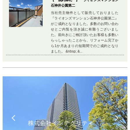
【 成約御礼 】 ライオンズマンション
石神井公園第二
当社売主物件として販売しておりました
『ライオンズマンション石神井公園第二』
がご成約となりました。多数のお問い合わ
せとご内覧を頂き誠に有難うございまし
た。前向きにご検討頂いたお客様も多数い
らっしゃったことから、リフォーム完了か
ら1か月あまりの短期間でのご成約となり
ました。 &nbsp; &...
Previous
Ne