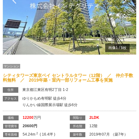
Previous
Ne
画像
1
/
9
枚
マンション
シティタワーズ東京ベイ セントラルタワー（12階） ／ 仲介手数
料無料 ／ 2019年築・室内一部リフォーム工事を実施
東京都江東区有明2丁目 1-2
住所
ゆりかもめ有明駅 徒歩4分
アクセス
りんかい線国際展示場駅 徒歩6分
12200
万円
2LDK
価格
間取り
20600
円
12階
管理費等
所在階
2
54.24m
( 16.4坪 )
2019年07月 （築7年）
専有面積
築年数