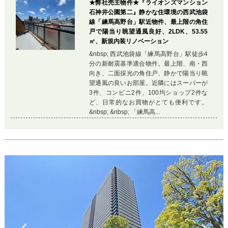
★弊社売主物件★『ライオンズマンション
石神井公園第二』静かな住環境の西武池袋
線「練馬高野台」駅近物件、最上階の角住
戸で陽当り眺望通風良好、2LDK、53.55
㎡、新規内装リノベーション
&nbsp; 西武池袋線「練馬高野台」駅徒歩4
分の新耐震基準適合物件。最上階、南・西
向き、二面採光の角住戸、静かで陽当り眺
望通風の良いお部屋。近隣にはスーパーが
3件、コンビニ2件、100均ショップ2件な
ど、日常的なお買物がとても便利です。
&nbsp; &nbsp; 「練馬高...