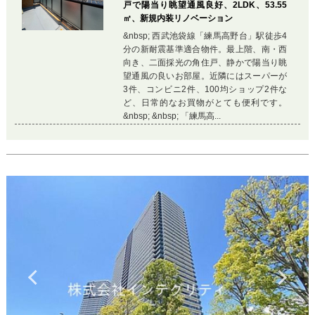
戸で陽当り眺望通風良好、2LDK、53.55
㎡、新規内装リノベーション
&nbsp; 西武池袋線「練馬高野台」駅徒歩4
分の新耐震基準適合物件。最上階、南・西
向き、二面採光の角住戸、静かで陽当り眺
望通風の良いお部屋。近隣にはスーパーが
3件、コンビニ2件、100均ショップ2件な
ど、日常的なお買物がとても便利です。
&nbsp; &nbsp; 「練馬高...
Previous
Ne