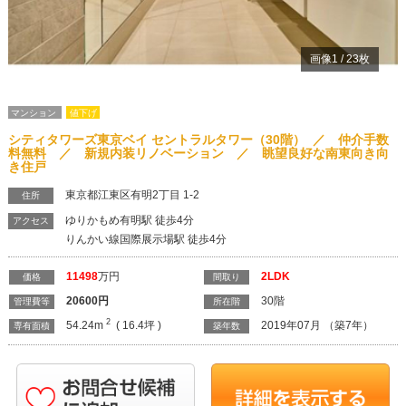
画像
1
/
23
枚
マンション
値下げ
シティタワーズ東京ベイ セントラルタワー（30階） ／ 仲介手数
料無料 ／ 新規内装リノベーション ／ 眺望良好な南東向き向
き住戸
東京都江東区有明2丁目 1-2
住所
ゆりかもめ有明駅 徒歩4分
アクセス
りんかい線国際展示場駅 徒歩4分
11498
万円
2LDK
価格
間取り
20600
円
30階
管理費等
所在階
2
54.24m
( 16.4坪 )
2019年07月 （築7年）
専有面積
築年数