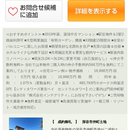
≪おすすめポイント≫ ■2019年築、築浅中古マンション ■駅近物件＆2駅2
路線利用可 ■大型商業施設「有明ガーデン」隣接 ■33階建15階部分 ■全室が
バルコニーに面したお部屋 ■眺望良好な北西向き住戸 ■充実の設備＆仕様 ■
ホテルライクな内廊下設計 ■共用施設充実＆豊富な館内サービス ■新規内装
リノベーション ■現況2LDK⇒3LDKに変更可能（自己負担なし） ≪仲介手
数料無料≫ 当社では本物件ご購入時の仲介手数料約568万円を無料にてご
案内しております。 ≪住宅ローン例≫ 物件価格 ： 16,998万円 頭
金 ： 0万円 借入金額 ： 16,998万円 期 間 ： 35年 金
利 ： 1.075％（変動金利） 月々返済 ： 485,793円※ボーナス時返済
0円 【シティタワーズ東京ベイ セントラルタワー】のご案内は門前仲町駅
から徒歩2分『株式会社インテグリティ』にお任せ下さい(^o^)／ ■ご売却物
件大募集中 ■無料査定・秘密厳守 ■高価買取り実施中（一都三県・リゾー
ト・地方都市対応）
【 成約御礼 】 深谷市仲町土地
当社所有物件の深谷市仲町売地がご成約と