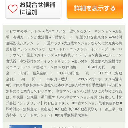
≪おすすめポイント≫ ●湾岸エリアを一望できるタワーマンション ●お台
場・有明ガーデンが生活圏 ●11階部分 ／ 眺望良好な南東向き ●24時間
遠隔監視システム ／ 二重ロック ●大規模マンションならではの充実の共
用せ設 コンシェルジュサービス・トレーニングジム・インドアプール・バ
ーラウンジ・屋上スカイテラス ●新規内装リノベーション実施 ●ビルトイン
食洗器・浄水器付きのアイランドキッチン ●追い焚き・浴室換気乾燥機付き
のユニットバス ≪住宅ローン例≫ 物件価格 ： 10,480万円 頭
金 ： 0万円 借入金額 ： 10,480万円 金 利 ： 1.075％（変動
金利） 期 間 ： 35年 月々返済 ： 299,512円※ボーナス時返済
0円 ≪仲介手数料無料≫ 当社では本物件ご購入時の仲介手数料約352万円を
無料にてご案内しております。 中古マンションのご購入やご売却のご相談
は、中央区・江東区・墨田区エリアの中古マンション売買に特化した【株
式会社インテグリティ】にお任せ下さい。 ■中古マンション取引実績多数 ■
即時対応・無料査定・秘密厳守 ■不動産仲介 ■不動産買取り（一都三県・地
方都市・リゾートマンション） ■仲介手数料最大無料