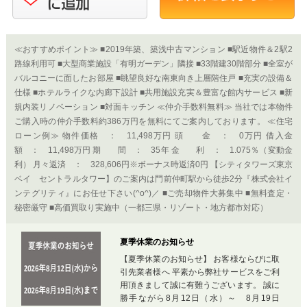
≪おすすめポイント≫ ■2019年築、築浅中古マンション ■駅近物件＆2駅2
路線利用可 ■大型商業施設「有明ガーデン」隣接 ■33階建30階部分 ■全室が
バルコニーに面したお部屋 ■眺望良好な南東向き上層階住戸 ■充実の設備＆
仕様 ■ホテルライクな内廊下設計 ■共用施設充実＆豊富な館内サービス ■新
規内装リノベーション ■対面キッチン ≪仲介手数料無料≫ 当社では本物件
ご購入時の仲介手数料約386万円を無料にてご案内しております。 ≪住宅
ローン例≫ 物件価格 ： 11,498万円 頭 金 ： 0万円 借入金
額 ： 11,498万円 期 間 ： 35年 金 利 ： 1.075％（変動金
利） 月々返済 ： 328,606円※ボーナス時返済0円 【シティタワーズ東京
ベイ セントラルタワー】のご案内は門前仲町駅から徒歩2分『株式会社イ
ンテグリティ』にお任せ下さい(^o^)／ ■ご売却物件大募集中 ■無料査定・
秘密厳守 ■高価買取り実施中（一都三県・リゾート・地方都市対応）
夏季休業のお知らせ
【夏季休業のお知らせ】 お客様ならびに取
引先業者様へ 平素から弊社サービスをご利
用頂きまして誠に有難うございます。 誠に
勝手ながら8月12日（水）～ 8月19日