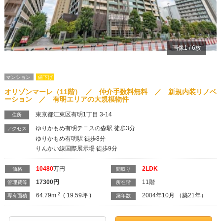
画像
1
/
6
枚
マンション
値下げ
オリゾンマーレ（11階） ／ 仲介手数料無料 ／ 新規内装リノベ
ーション ／ 有明エリアの大規模物件
東京都江東区有明1丁目 3-14
住所
ゆりかもめ有明テニスの森駅 徒歩3分
アクセス
ゆりかもめ有明駅 徒歩8分
りんかい線国際展示場 徒歩9分
10480
万円
2LDK
価格
間取り
17300
円
11階
管理費等
所在階
2
64.79m
( 19.59坪 )
2004年10月 （築21年）
専有面積
築年数