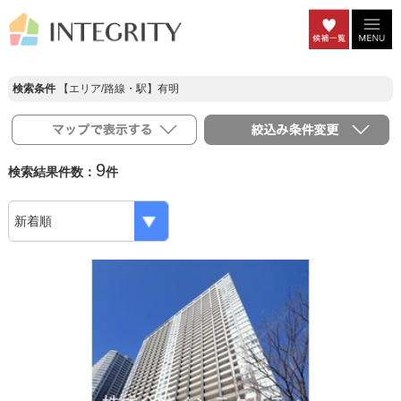
検索条件
【エリア/路線・駅】有明
9
検索結果件数：
件
Previous
Ne