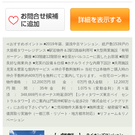
≪おすすめポイント≫ ■2019年築、築浅中古マンション、総戸数1539戸の
大規模タワーレジデンス ■駅近物件＆2駅2路線利用可 ■大型商業施設「有明
ガーデン」隣接 ■33階建12階部分 ■全室がバルコニーに面したお部屋 ■眺望
良好な南東向き ■充実の設備＆仕様 ■ホテルライクな内廊下設計 ■共用施設
充実＆豊富な館内サービス ≪仲介手数料無料≫ 当社では本物件ご購入時の
仲介手数料約409万円を無料にてご案内しております。 ≪住宅ローン例≫
物件価格 ： 12,200万円 頭 金 ： 0万円 借入金額 ： 12,200万
円 期 間 ： 35年 金 利 ： 1.075％（変動金利） 月々返
済 ： 348,669円※ボーナス時返済0円 【シティタワーズ東京ベイ セン
トラルタワー】のご案内は門前仲町駅から徒歩2分『株式会社インテグリテ
ィ』にお任せ下さい(^o^)／ ■ご売却物件大募集中 ■無料査定・秘密厳守 ■高
価買取り実施中（一都三県・リゾート・地方都市対応） ■リフォーム＆リノ
ベーション