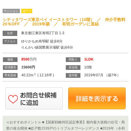
マンション
値下げ
シティタワーズ東京ベイ イーストタワー（10階） ／ 仲介手数料
20％OFF ／ 2019年築 ／ 有明ガーデンに直結
東京都江東区有明2丁目 1-3
住所
ゆりかもめ有明駅 徒歩8分
アクセス
りんかい線国際展示場駅 徒歩6分
8500
万円
1LDK
価格
間取り
15600
円
10階
管理費等
所在階
2
40.22m
( 12.16坪 )
2019年07月 （築7年）
専有面積
築年数
≪おすすめポイント≫ ■【国家戦略特区認定事業】都内最大規模の住宅・商
業の複合開発 ■総戸数1539戸のトリプルタワーレジデンス ■2019年（令和