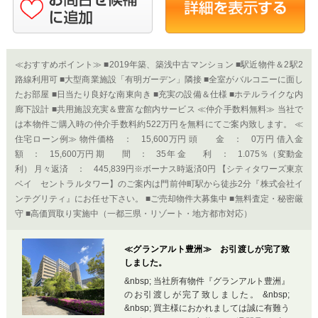
≪おすすめポイント≫ ■2019年築、築浅中古マンション ■駅近物件＆2駅2
路線利用可 ■大型商業施設「有明ガーデン」隣接 ■全室がバルコニーに面し
たお部屋 ■日当たり良好な南東向き ■充実の設備＆仕様 ■ホテルライクな内
廊下設計 ■共用施設充実＆豊富な館内サービス ≪仲介手数料無料≫ 当社で
は本物件ご購入時の仲介手数料約522万円を無料にてご案内致します。 ≪
住宅ローン例≫ 物件価格 ： 15,600万円 頭 金 ： 0万円 借入金
額 ： 15,600万円 期 間 ： 35年 金 利 ： 1.075％（変動金
利） 月々返済 ： 445,839円※ボーナス時返済0円 【シティタワーズ東京
ベイ セントラルタワー】のご案内は門前仲町駅から徒歩2分『株式会社イ
ンテグリティ』にお任せ下さい。 ■ご売却物件大募集中 ■無料査定・秘密厳
守 ■高価買取り実施中（一都三県・リゾート・地方都市対応）
≪グランアルト豊洲≫ お引渡しが完了致
しました。
&nbsp; 当社所有物件『グランアルト豊洲』
のお引渡しが完了致しました。 &nbsp;
&nbsp; 買主様におかれましては誠に有難う