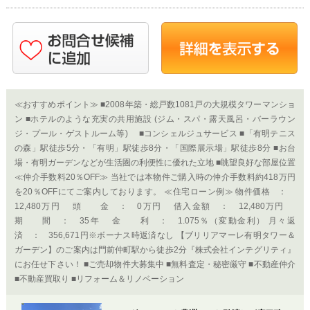
≪おすすめポイント≫ ■2008年築・総戸数1081戸の大規模タワーマンショ
ン ■ホテルのような充実の共用施設 (ジム・スパ・露天風呂・バーラウン
ジ・プール・ゲストルーム等) ■コンシェルジュサービス ■「有明テニス
の森」駅徒歩5分・「有明」駅徒歩8分・「国際展示場」駅徒歩8分 ■お台
場・有明ガーデンなどが生活圏の利便性に優れた立地 ■眺望良好な部屋位置
≪仲介手数料20％OFF≫ 当社では本物件ご購入時の仲介手数料約418万円
を20％OFFにてご案内しております。 ≪住宅ローン例≫ 物件価格 ：
12,480万円 頭 金 ： 0万円 借入金額 ： 12,480万円
期 間 ： 35年 金 利 ： 1.075％（変動金利） 月々返
済 ： 356,671円※ボーナス時返済なし 【ブリリアマーレ有明タワー＆
ガーデン】のご案内は門前仲町駅から徒歩2分『株式会社インテグリティ』
にお任せ下さい！ ■ご売却物件大募集中 ■無料査定・秘密厳守 ■不動産仲介
■不動産買取り ■リフォーム＆リノベーション