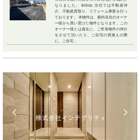
なりました。 &nbsp; 当社では不動産仲
介、不動産買取り、リフォーム事業を行っ
ております。 本物件は、都内在住のオーナ
ー様から買い受けた物件となります。この
オーナー様とは過去に、ご所有物件の仲介
をさせて頂いたり、ご自宅の買換えの際
に、ご自宅...
Previous
Ne