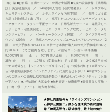
1年）築 ■お台場・有明ガーデン・豊洲が生活圏 ■充実の設備仕様 【共用施
設】 免震構造採用 ／ 24時間有人管理（夜間警備員） ／ トリプルセ
キュリティシステム ／ ホテルライクな内廊下設計 ／ 各階にゴミ置
き場（24時間ゴミ出し可） ／ 充実したコンシェルジュサービス（クロ
ークサービス・タクシー手配サービス・日用品販売サービス・備品貸し出
しサービス・宅急便発送サービス・クリーニング取次サービス・ケータリ
ングサービス） ／ パーティーラウンジ（20階） ／ ライブラリーラ
ウンジ（20階） ／ 洗車スペース／キッズルーム＆ペアレンツサロン（2
階） ≪仲介手数料20％OFF≫ 当社では本物件購入時の仲介手数料約287万
円20％OFFにてご案内を致します。 ≪住宅ローン例≫ 物件価格 ：
8,500万円 頭 金 ： 0万円 借入金額 ： 8,500万円 期 間 ：
35年 金 利 ： 1.075％（変動金利） 月々返済 ： 242,925円※ボ
ーナス時返なし 【シティタワーズ東京ベイ】をご検討の際は江東区マンシ
ョン取引実績多数の『インテグリティ』にお問合せ下さい！ ■中古マンショ
ンのご購入やご売却は取引実績多数の「株式会社インテグリティ」にお任
せ下さい！ ■ご売却物件大募集中 ■無料査定・秘密厳守 ■高価買取り実施中
（一都三県・リゾート・地方都市対応）
★弊社売主物件★『ライオンズマンション
石神井公園第二』静かな住環境の西武池袋
線「練馬高野台」駅近物件、最上階の角住