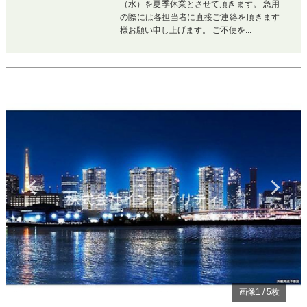
（水）を夏季休業とさせて頂きます。 急用
の際には各担当者に直接ご連絡を頂きます
様お願い申し上げます。 ご不便を...
Previous
Ne
画像
1
/
5
枚