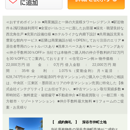
≪おすすめポイント≫ ■商業施設と一体の大規模タワーレジデンス ■駅近物
件＆2駅2路線利用可 ■全室がバルコニーに面したお部屋 ■採光・眺望良好な
西北角住戸 ■充実の設備仕様 ■ホテルライクな内廊下設計 ■共用施設充実＆
豊富な館内サービス ■近隣は商業施設が続々OPENしており注目のエリア ■
居住者専用のシャトルバスあり ■洗車スペースあり ■カーシェアリングあり
≪仲介手数料30％OFF≫ 当社では本物件ご購入時の仲介手数料約732万円
を30％OFFにてご案内しております！ ≪住宅ローン例≫ 物件価格 ：
22,000万円 頭 金 ： 0万円 借入金額 ： 22,000万円 期
間 ： 35年 金 利 ： 1.075％（変動金利） 月々返済 ：
628,747円※ボーナス時返済0円 中古マンションのご購入やご売却のご相談
は、中央区・江東区・墨田区エリアの中古マンション売買に特化した【株
式会社インテグリティ】にお任せ下さい。 ■中古マンション取引実績多数 ■
即時対応・無料査定・秘密厳守 ■不動産仲介 ■不動産買取り（一都三県・地
方都市・リゾートマンション） ■仲介手数料最大無料 ■リフォームのご提
案・お見積り
【 成約御礼 】 深谷市仲町土地
当社所有物件の深谷市仲町売地がご成約と