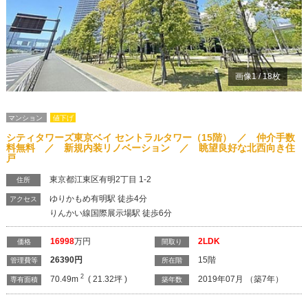
画像
1
/
18
枚
マンション
値下げ
シティタワーズ東京ベイ セントラルタワー（15階） ／ 仲介手数
料無料 ／ 新規内装リノベーション ／ 眺望良好な北西向き住
戸
東京都江東区有明2丁目 1-2
住所
ゆりかもめ有明駅 徒歩4分
アクセス
りんかい線国際展示場駅 徒歩6分
16998
万円
2LDK
価格
間取り
26390
円
15階
管理費等
所在階
2
70.49m
( 21.32坪 )
2019年07月 （築7年）
専有面積
築年数