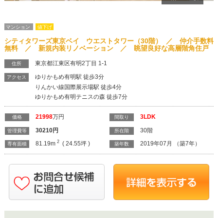
マンション
値下げ
シティタワーズ東京ベイ ウエストタワー（30階） ／ 仲介手数料
無料 ／ 新規内装リノベーション ／ 眺望良好な高層階角住戸
東京都江東区有明2丁目 1-1
住所
ゆりかもめ有明駅 徒歩3分
アクセス
りんかい線国際展示場駅 徒歩4分
ゆりかもめ有明テニスの森 徒歩7分
21998
万円
3LDK
価格
間取り
30210
円
30階
管理費等
所在階
2
81.19m
( 24.55坪 )
2019年07月 （築7年）
専有面積
築年数