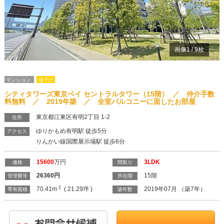
画像
1
/
9
枚
マンション
値下げ
シティタワーズ東京ベイ セントラルタワー（15階） ／ 仲介手数
料無料 ／ 2019年築 ／ 全室バルコニーに面したお部屋
東京都江東区有明2丁目 1-2
住所
ゆりかもめ有明駅 徒歩5分
アクセス
りんかい線国際展示場駅 徒歩6分
15600
万円
3LDK
価格
間取り
26360
円
15階
管理費等
所在階
2
70.41m
( 21.29坪 )
2019年07月 （築7年）
専有面積
築年数