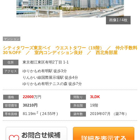
画像
1
/
4
枚
マンション
シティタワーズ東京ベイ ウエストタワー（19階） ／ 仲介手数料
30％OFF ／ 室内コンディション良好 ／ 西北角部屋
東京都江東区有明2丁目 1-1
住所
ゆりかもめ有明駅 徒歩3分
アクセス
りんかい線国際展示場駅 徒歩4分
ゆりかもめ有明テニスの森 徒歩7分
22000
万円
3LDK
価格
間取り
30210
円
19階
管理費等
所在階
2
81.19m
( 24.55坪 )
2019年07月 （築7年）
専有面積
築年数