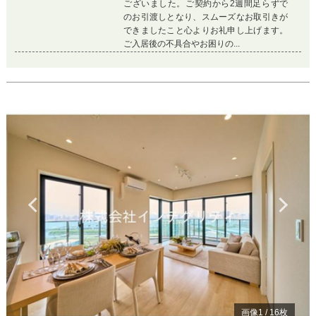
ございました。ご契約から2週間足らずで
のお引渡しとなり、スムーズなお取引きが
できましたこと心よりお礼申し上げます。
ご入居後の不具合やお困りの...
Previous
Ne
画像
1
/
16
枚