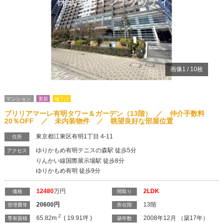
画像
1
/
10
枚
マンション
更新
値下げ
ブリリアマーレ有明タワー＆ガーデン（13階） ／ 仲介手数料
20％OFF ／ 未内装物件 ／ 眺望良好な部屋位置
東京都江東区有明1丁目 4-11
住所
ゆりかもめ有明テニスの森駅 徒歩5分
アクセス
りんかい線国際展示場駅 徒歩8分
ゆりかもめ有明 徒歩9分
12480
万円
2LDK
価格
間取り
20600
円
13階
管理費等
所在階
2
65.82m
( 19.91坪 )
2008年12月 （築17年）
専有面積
築年数