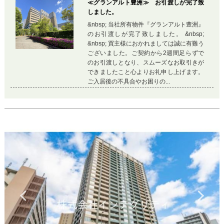
≪グランアルト豊洲≫ お引渡しが完了致
しました。
&nbsp; 当社所有物件『グランアルト豊洲』
のお引渡しが完了致しました。 &nbsp;
&nbsp; 買主様におかれましては誠に有難う
ございました。ご契約から2週間足らずで
のお引渡しとなり、スムーズなお取引きが
できましたこと心よりお礼申し上げます。
ご入居後の不具合やお困りの...
Previous
Ne