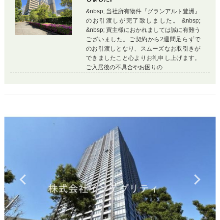
&nbsp; 当社所有物件『グランアルト豊洲』
のお引渡しが完了致しました。 &nbsp;
&nbsp; 買主様におかれましては誠に有難う
ございました。ご契約から2週間足らずで
のお引渡しとなり、スムーズなお取引きが
できましたこと心よりお礼申し上げます。
ご入居後の不具合やお困りの...
Previous
Ne