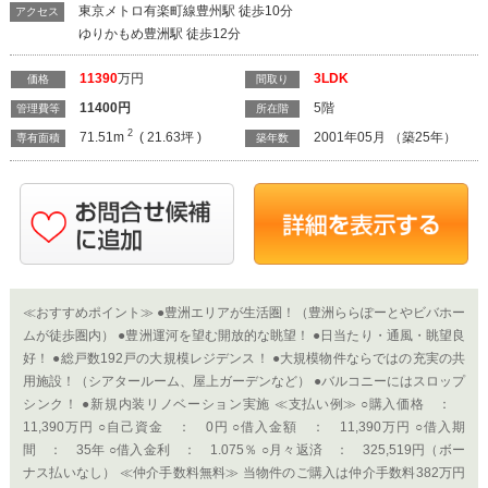
東京メトロ有楽町線豊州駅 徒歩10分
アクセス
ゆりかもめ豊洲駅 徒歩12分
11390
万円
3LDK
価格
間取り
11400
円
5階
管理費等
所在階
2
71.51m
( 21.63坪 )
2001年05月 （築25年）
専有面積
築年数
≪おすすめポイント≫ ●豊洲エリアが生活圏！（豊洲ららぽーとやビバホー
ムが徒歩圏内） ●豊洲運河を望む開放的な眺望！ ●日当たり・通風・眺望良
好！ ●総戸数192戸の大規模レジデンス！ ●大規模物件ならではの充実の共
用施設！（シアタールーム、屋上ガーデンなど） ●バルコニーにはスロップ
シンク！ ●新規内装リノベーション実施 ≪支払い例≫ ○購入価格 ：
11,390万円 ○自己資金 ： 0円 ○借入金額 ： 11,390万円 ○借入期
間 ： 35年 ○借入金利 ： 1.075％ ○月々返済 ： 325,519円（ボー
ナス払いなし） ≪仲介手数料無料≫ 当物件のご購入は仲介手数料382万円