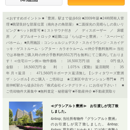
≪おすすめポイント≫ ■「豊洲」駅まで徒歩6分 ■2009年築 ■24時間有人管
理 ■眺望良好な部屋位置（南向きの角部屋） ■二面採光の見晴らしの良いリ
ビング ■ペット飼育可 ■ミストサウナ付き ／ ディスポーザー ／ 床暖
房 ／ ダブルオートロック ■近隣には「ららぽーと豊洲」・「スーパービ
バホーム」 ■共用施設：コンシェルジュデスク・スカイラウンジ・スカイデ
ッキ・ゲストルーム・シアター・カラオケルーム ≪仲介手数料無料≫ 当社
では本物件ご購入時の仲介手数料約551万円を無料にてご案内しておりま
す！ ≪住宅ローン例≫ 物件価格 ： 16,500万円 頭 金 ： 0円 借入
金額 ： 16,500万円 金 利 ： 1.075％（変動） 返済期間 ： 35
年 月々返済 ： 471,560円※ボーナス返済無し 【シティタワーズ豊洲
ザ・シンボル】のご購入・ご売却は ★江東区中古マンション専門★ 門
前仲町駅から徒歩2分の『株式会社インテグリティ』にお任せ下さい！ ■
ご売却物件大募集中 ■無料査定・秘密厳守 ■不動産仲介 ■不動産買取り
≪グランアルト豊洲≫ お引渡しが完了致
しました。
&nbsp; 当社所有物件『グランアルト豊洲』
のお引渡しが完了致しました。 &nbsp;
&nbsp; 買主様におかれましては誠に有難う