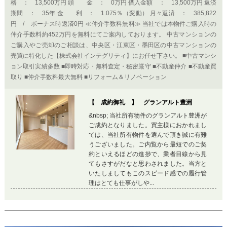
格 ： 13,500万円 頭 金 ： 0万円 借入金額 ： 13,500万円 返済
期間 ： 35年 金 利 ： 1.075％（変動） 月々返済 ： 385,822
円 / ボーナス時返済0円 ≪仲介手数料無料≫ 当社では本物件ご購入時の
仲介手数料約452万円を無料にてご案内しております。 中古マンションの
ご購入やご売却のご相談は、中央区・江東区・墨田区の中古マンションの
売買に特化した【株式会社インテグリティ】にお任せ下さい。 ■中古マンシ
ョン取引実績多数 ■即時対応・無料査定・秘密厳守 ■不動産仲介 ■不動産買
取り ■仲介手数料最大無料 ■リフォーム＆リノベーション
【 成約御礼 】 グランアルト豊洲
&nbsp; 当社所有物件のグランアルト豊洲が
ご成約となりました。買主様におかれまし
ては、当社所有物件を選んで頂き誠に有難
うございました。ご内覧から最短でのご契
約といえるほどの進捗で、業者目線から見
てもさすがだなと思わされました。当方と
いたしましてもこのスピード感での履行管
理はとても仕事がしや...