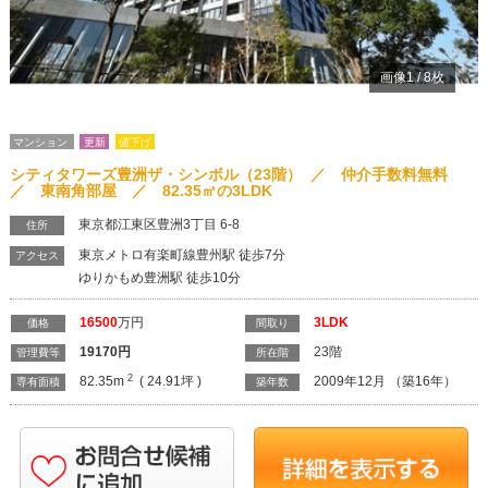
画像
1
/
8
枚
マンション
更新
値下げ
シティタワーズ豊洲ザ・シンボル（23階） ／ 仲介手数料無料
／ 東南角部屋 ／ 82.35㎡の3LDK
東京都江東区豊洲3丁目 6-8
住所
東京メトロ有楽町線豊州駅 徒歩7分
アクセス
ゆりかもめ豊洲駅 徒歩10分
16500
万円
3LDK
価格
間取り
19170
円
23階
管理費等
所在階
2
82.35m
( 24.91坪 )
2009年12月 （築16年）
専有面積
築年数