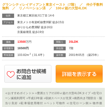
グランシティレイディアント東京イースト（7階） ／ 仲介手数料
無料 ／ リノベーション済 ／ 100㎡超の大型4LDK
東京都江東区枝川1丁目 14-6
住所
東京メトロ有楽町線豊州駅 徒歩15分
アクセス
ゆりかもめ豊洲駅 徒歩16分
京葉線潮見 徒歩19分
13500
万円
3SLDK
価格
間取り
16500
円
7階
管理費等
所在階
2
103.82m
( 31.4坪 )
2001年05月 （築25年）
専有面積
築年数
≪おすすめポイント≫ ○豊洲エリアの100㎡超の大型4LDKタイプ ○住宅ロ
ーン減税利用可 ○平成13年築 ○収納スペースが充実 ○南西向き7階部分・陽
当り良好 ○駐車場使用権付 ○ペット可物件 ≪住宅ローン例≫ 物件価