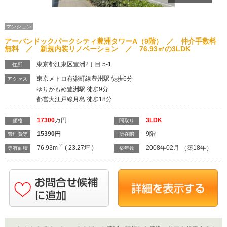
マンション
アーバンドックパークシティ豊洲タワーA（9階） ／ 仲介手数料
無料 ／ 新規内装リノベーション ／ 76.93㎡の3LDK
東京都江東区豊洲2丁目 5-1
住所
東京メトロ有楽町線豊州駅 徒歩6分
アクセス
ゆりかもめ豊洲駅 徒歩9分
都営大江戸線月島 徒歩18分
17300
万円
3LDK
価格
間取り
15390
円
9階
管理費等
所在階
2
76.93m
( 23.27坪 )
2008年02月 （築18年）
専有面積
築年数