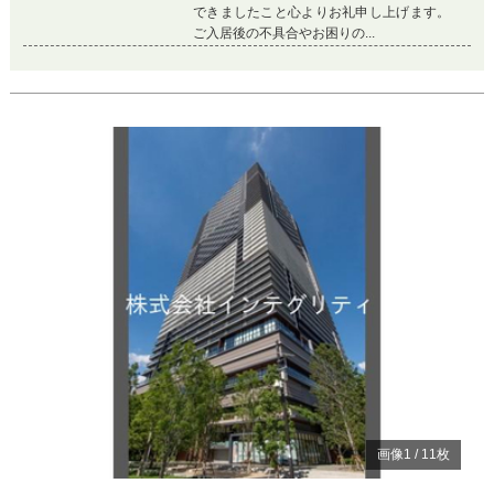
できましたこと心よりお礼申し上げます。
ご入居後の不具合やお困りの...
Previous
Ne
画像
1
/
11
枚