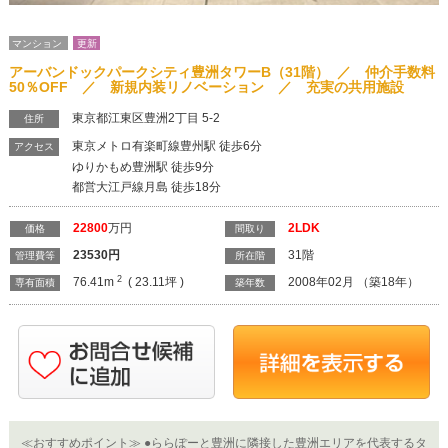
マンション
更新
アーバンドックパークシティ豊洲タワーB（31階） ／ 仲介手数料
50％OFF ／ 新規内装リノベーション ／ 充実の共用施設
東京都江東区豊洲2丁目 5-2
住所
東京メトロ有楽町線豊州駅 徒歩6分
アクセス
ゆりかもめ豊洲駅 徒歩9分
都営大江戸線月島 徒歩18分
22800
万円
2LDK
価格
間取り
23530
円
31階
管理費等
所在階
2
76.41m
( 23.11坪 )
2008年02月 （築18年）
専有面積
築年数
≪おすすめポイント≫ ●ららぽーと豊洲に隣接した豊洲エリアを代表するタ