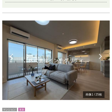
Previous
Ne
画像
1
/
25
枚
マンション
更新