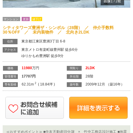
画像
1
/
2
枚
マンション
更新
値下げ
シティタワーズ豊洲ザ・シンボル（28階） ／ 仲介手数料
30％OFF ／ 未内装物件 ／ 北向き2LDK
東京都江東区豊洲3丁目 6-8
住所
東京メトロ有楽町線豊州駅 徒歩6分
アクセス
ゆりかもめ豊洲駅 徒歩9分
11980
万円
2LDK
価格
間取り
17707
円
28階
管理費等
所在階
2
62.31m
( 18.84坪 )
2009年12月 （築16年）
専有面積
築年数
≪おすすめポイント≫ ■住友不動産旧分譲 × 竹中工務店設計施工 ■地震