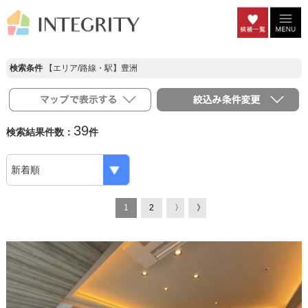
検索条件
【エリア/路線・駅】豊洲
39
検索結果件数：
件
1
2
〉
》