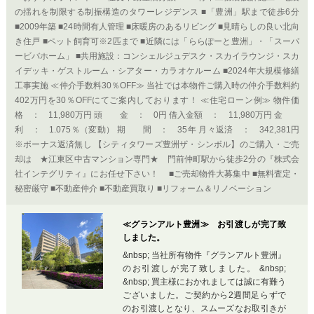
の揺れを制限する制振構造のタワーレジデンス ■「豊洲」駅まで徒歩6分
■2009年築 ■24時間有人管理 ■床暖房のあるリビング ■見晴らしの良い北向
き住戸 ■ペット飼育可※2匹まで ■近隣には「ららぽーと豊洲」・「スーパ
ービバホーム」 ■共用施設：コンシェルジュデスク・スカイラウンジ・スカ
イデッキ・ゲストルーム・シアター・カラオケルーム ■2024年大規模修繕
工事実施 ≪仲介手数料30％OFF≫ 当社では本物件ご購入時の仲介手数料約
402万円を30％OFFにてご案内しております！ ≪住宅ローン例≫ 物件価
格 ： 11,980万円 頭 金 ： 0円 借入金額 ： 11,980万円 金
利 ： 1.075％（変動） 期 間 ： 35年 月々返済 ： 342,381円
※ボーナス返済無し 【シティタワーズ豊洲ザ・シンボル】のご購入・ご売
却は ★江東区中古マンション専門★ 門前仲町駅から徒歩2分の『株式会
社インテグリティ』にお任せ下さい！ ■ご売却物件大募集中 ■無料査定・
秘密厳守 ■不動産仲介 ■不動産買取り ■リフォーム＆リノベーション
≪グランアルト豊洲≫ お引渡しが完了致
しました。
&nbsp; 当社所有物件『グランアルト豊洲』
のお引渡しが完了致しました。 &nbsp;
&nbsp; 買主様におかれましては誠に有難う
ございました。ご契約から2週間足らずで
のお引渡しとなり、スムーズなお取引きが