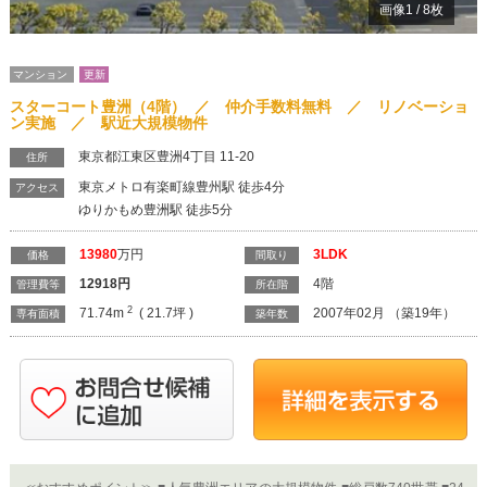
画像
1
/
8
枚
マンション
更新
スターコート豊洲（4階） ／ 仲介手数料無料 ／ リノベーショ
ン実施 ／ 駅近大規模物件
東京都江東区豊洲4丁目 11-20
住所
東京メトロ有楽町線豊州駅 徒歩4分
アクセス
ゆりかもめ豊洲駅 徒歩5分
13980
万円
3LDK
価格
間取り
12918
円
4階
管理費等
所在階
2
71.74m
( 21.7坪 )
2007年02月 （築19年）
専有面積
築年数