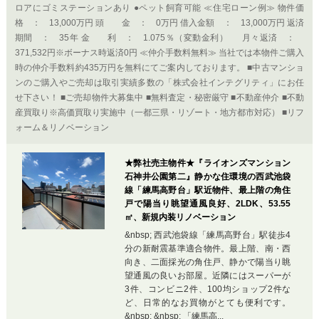
ロアにゴミステーションあり ●ペット飼育可能 ≪住宅ローン例≫ 物件価
格 ： 13,000万円 頭 金 ： 0万円 借入金額 ： 13,000万円 返済
期間 ： 35年 金 利 ： 1.075％（変動金利） 月々返済 ：
371,532円※ボーナス時返済0円 ≪仲介手数料無料≫ 当社では本物件ご購入
時の仲介手数料約435万円を無料にてご案内しております。 ■中古マンショ
ンのご購入やご売却は取引実績多数の「株式会社インテグリティ」にお任
せ下さい！ ■ご売却物件大募集中 ■無料査定・秘密厳守 ■不動産仲介 ■不動
産買取り※高価買取り実施中（一都三県・リゾート・地方都市対応） ■リフ
ォーム＆リノベーション
★弊社売主物件★『ライオンズマンション
石神井公園第二』静かな住環境の西武池袋
線「練馬高野台」駅近物件、最上階の角住
戸で陽当り眺望通風良好、2LDK、53.55
㎡、新規内装リノベーション
&nbsp; 西武池袋線「練馬高野台」駅徒歩4
分の新耐震基準適合物件。最上階、南・西
向き、二面採光の角住戸、静かで陽当り眺
望通風の良いお部屋。近隣にはスーパーが
3件、コンビニ2件、100均ショップ2件な
ど、日常的なお買物がとても便利です。
&nbsp; &nbsp; 「練馬高...