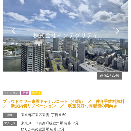
Previous
Ne
画像
1
/
25
枚
マンション
更新
値下げ
プラウドタワー東雲キャナルコート（48階） ／ 仲介手数料無料
／ 新規内装リノベーション ／ 眺望良好な高層階の南向き
東京都江東区東雲1丁目 9-50
住所
東京メトロ有楽町線豊州駅 徒歩12分
アクセス
ゆりかもめ豊洲駅 徒歩12分