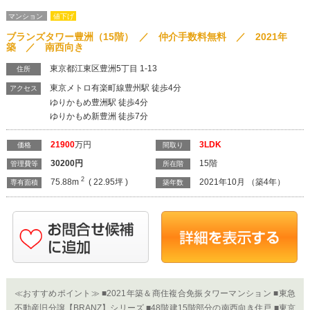
マンション
値下げ
ブランズタワー豊洲（15階） ／ 仲介手数料無料 ／ 2021年
築 ／ 南西向き
東京都江東区豊洲5丁目 1-13
住所
東京メトロ有楽町線豊州駅 徒歩4分
アクセス
ゆりかもめ豊洲駅 徒歩4分
ゆりかもめ新豊洲 徒歩7分
21900
万円
3LDK
価格
間取り
30200
円
15階
管理費等
所在階
2
75.88m
( 22.95坪 )
2021年10月 （築4年）
専有面積
築年数
≪おすすめポイント≫ ■2021年築＆商住複合免振タワーマンション ■東急
不動産旧分譲【BRANZ】シリーズ ■48階建15階部分の南西向き住戸 ■東京