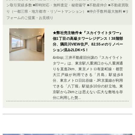
ン取引実績多数 ■即時対応・無料査定・秘密厳守 ■不動産仲介 ■不動産買取
り（一都三県・地方都市・リゾートマンション） ■仲介手数料最大無料 ■リ
フォームのご提案・お見積り
★弊社売主物件★『スカイライトタワー』
佃1丁目の高級タワーレジデンス！38階部
分、隅田川VIEW住戸、82.55㎡のリノベー
ション済み2LDK+S！
&nbsp; 三井不動産旧分譲の『スカイライト
タワー』は、東京駅八重洲口から八重洲通
りを直進2km、東京メトロ有楽町線・都営
大江戸線が利用できる「月島」駅徒歩8
分、東京メトロ日比谷線・JR京葉線が利用
できる「八丁堀」駅徒歩10分の好立地。東
京駅から2kmとは思えない広大な敷地を存
分に利用した贅...