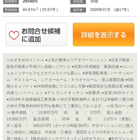
20540
円
36階
管理費等
所在階
2
84.87m
( 25.67坪 )
2009年07月 （築17年）
専有面積
築年数
≪おすすめポイント≫ ●人気の豊洲エリアタワーマンション ●住友不動産・
阪急不動産が手掛けた高級レジデンス ●充実の共用施設・最新設備 ●コンシ
ェルジュサービスなどホテルライクな暮らし ●来客用駐車場・パーティルー
ム・ゲストルーム・シアタールーム・カラオケルーム・屋上庭園完備 ●5段
階セキュリティ ●24時間各階にてゴミ出し可能 ●眺望良好な部屋位置 ●新規
内装リノベーション ●アイランドキッチン ●床暖房 ●浴室1620サイズ
●2024年大規模修繕工事実施 ≪仲介手数料無料≫ 当社では本物件ご購入時
の仲介手数料約660万円を無料にてご案内しております。 ≪住宅ローン例
≫ 物件価格 ： 19,800万円 頭 金 ： 0万円 借入金額 ：
19,800万円 返済期間 ： 35年 金 利 ： 1.075％（変動）
月々返済 ： 565,873円（ボーナス時返済0円） 中古マンションのご購入
やご売却のご相談は、中央区・江東区・墨田区エリアの中古マンション売
買に特化した【株式会社インテグリティ】にお任せ下さい。 ■中古マンショ