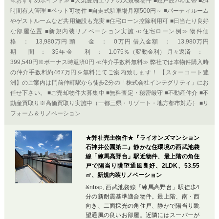
≪おすすめポイント≫ ■人気豊洲エリアの大規模物件 ■総戸数740世帯 ■24
時間有人管理 ■ペット可物件 ■自走式駐車場月額500円～ ■パーティルーム
やゲストルームなど共用施設も充実 ■住宅ローン控除利用可 ■日当たり良好
な部屋位置 ■新規内装リノベーション実施 ≪住宅ローン例≫ 物件価
格 ： 13,980万円 頭 金 ： 0万円 借入金額 ： 13,980万円
期 間 ： 35年 金 利 ： 1.075％（変動金利） 月々返済 ：
399,540円※ボーナス時返済0円 ≪仲介手数料無料≫ 弊社では本物件購入時
の仲介手数料約467万円を無料にてご案内致します！ 【スターコート豊
洲】のご案内は門前仲町駅から徒歩2分の「株式会社インテグリティ」にお
任せ下さい。 ■ご売却物件大募集中 ■無料査定・秘密厳守 ■不動産仲介 ■不
動産買取り※高価買取り実施中（一都三県・リゾート・地方都市対応） ■リ
フォーム＆リノベーション
★弊社売主物件★『ライオンズマンション
石神井公園第二』静かな住環境の西武池袋
線「練馬高野台」駅近物件、最上階の角住
戸で陽当り眺望通風良好、2LDK、53.55
㎡、新規内装リノベーション
&nbsp; 西武池袋線「練馬高野台」駅徒歩4
分の新耐震基準適合物件。最上階、南・西
向き、二面採光の角住戸、静かで陽当り眺
望通風の良いお部屋。近隣にはスーパーが