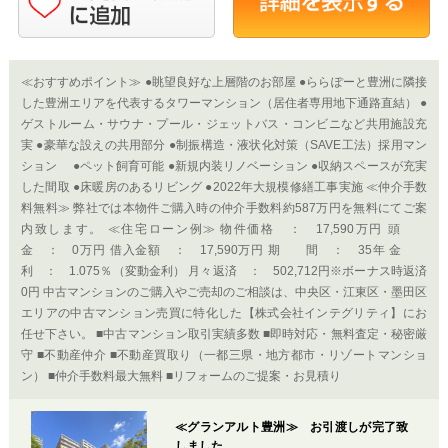
≪おすすめポイント≫ ●眺望良好な上層階のお部屋 ●ららぽーと豊洲に隣接
した豊洲エリアを代表するタワーマンション（居住者専用地下通路直結） ●
ゲストルーム・サウナ・プール・ジェットバス・コンビニなど共用施設充
実 ●豪華な設えの共用部分 ●制振構造・液状化対策（SAVE工法）採用マン
ション ●ペット飼育可能 ●新規内装リノベーション ●収納スペースが充実
した間取 ●床暖房のあるリビング ●2022年大規模修繕工事実施 ≪仲介手数
料無料≫ 弊社では本物件ご購入時の仲介手数料約587万円を無料にてご案
内致します。 ≪住宅ローン例≫ 物件価格 ： 17,590万円 頭
金 ： 0万円 借入金額 ： 17,590万円 期 間 ： 35年 金
利 ： 1.075％（変動金利） 月々返済 ： 502,712円※ボーナス時返済
0円 中古マンションのご購入やご売却のご相談は、中央区・江東区・墨田区
エリアの中古マンション売買に特化した【株式会社インテグリティ】にお
任せ下さい。 ■中古マンション取引実績多数 ■即時対応・無料査定・秘密厳
守 ■不動産仲介 ■不動産買取り（一都三県・地方都市・リゾートマンショ
ン） ■仲介手数料最大無料 ■リフォームのご提案・お見積り
≪グランアルト豊洲≫ お引渡しが完了致
しました。