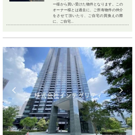
ー様から買い受けた物件となります。この
オーナー様とは過去に、ご所有物件の仲介
をさせて頂いたり、ご自宅の買換えの際
に、ご自宅...
Previous
Ne