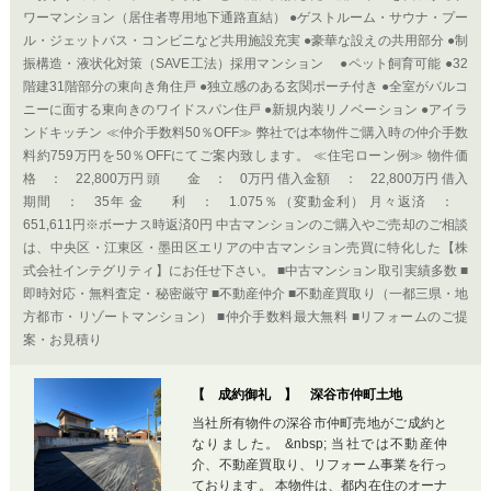
ワーマンション（居住者専用地下通路直結） ●ゲストルーム・サウナ・プー
ル・ジェットバス・コンビニなど共用施設充実 ●豪華な設えの共用部分 ●制
振構造・液状化対策（SAVE工法）採用マンション ●ペット飼育可能 ●32
階建31階部分の東向き角住戸 ●独立感のある玄関ポーチ付き ●全室がバルコ
ニーに面する東向きのワイドスパン住戸 ●新規内装リノベーション ●アイラ
ンドキッチン ≪仲介手数料50％OFF≫ 弊社では本物件ご購入時の仲介手数
料約759万円を50％OFFにてご案内致します。 ≪住宅ローン例≫ 物件価
格 ： 22,800万円 頭 金 ： 0万円 借入金額 ： 22,800万円 借入
期間 ： 35年 金 利 ： 1.075％（変動金利） 月々返済 ：
651,611円※ボーナス時返済0円 中古マンションのご購入やご売却のご相談
は、中央区・江東区・墨田区エリアの中古マンション売買に特化した【株
式会社インテグリティ】にお任せ下さい。 ■中古マンション取引実績多数 ■
即時対応・無料査定・秘密厳守 ■不動産仲介 ■不動産買取り（一都三県・地
方都市・リゾートマンション） ■仲介手数料最大無料 ■リフォームのご提
案・お見積り
【 成約御礼 】 深谷市仲町土地
当社所有物件の深谷市仲町売地がご成約と
なりました。 &nbsp; 当社では不動産仲
介、不動産買取り、リフォーム事業を行っ
ております。 本物件は、都内在住のオーナ