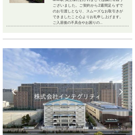
ございました。ご契約から2週間足らずで
のお引渡しとなり、スムーズなお取引きが
できましたこと心よりお礼申し上げます。
ご入居後の不具合やお困りの...
Previous
Ne