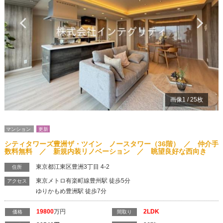
Previous
Ne
画像
1
/
25
枚
マンション
更新
シティタワーズ豊洲ザ・ツイン ノースタワー（36階） ／ 仲介手
数料無料 ／ 新規内装リノベーション ／ 眺望良好な西向き
東京都江東区豊洲3丁目 4-2
住所
東京メトロ有楽町線豊州駅 徒歩5分
アクセス
ゆりかもめ豊洲駅 徒歩7分
19800
万円
2LDK
価格
間取り