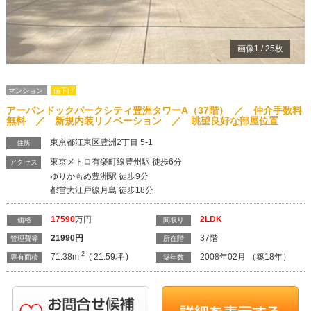
画像
1
/
25
枚
マンション
値下げ
アーバンドックパークシティ豊洲タワーA（37階） ／ 仲介手数料
無料 ／ 新規内装リノベーション ／ 眺望良好な部屋位置
東京都江東区豊洲2丁目 5-1
住所
東京メトロ有楽町線豊州駅 徒歩6分
アクセス
ゆりかもめ豊洲駅 徒歩9分
都営大江戸線月島 徒歩18分
17590
万円
2LDK
価格
間取り
21990
円
37階
管理費等
所在階
2
71.38m
( 21.59坪 )
2008年02月 （築18年）
専有面積
築年数