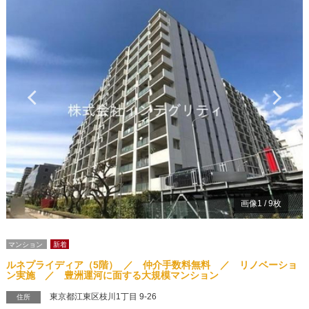
Previous
Ne
画像
1
/
9
枚
マンション
新着
ルネプライディア（5階） ／ 仲介手数料無料 ／ リノベーショ
ン実施 ／ 豊洲運河に面する大規模マンション
東京都江東区枝川1丁目 9‐26
住所