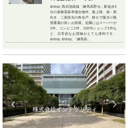
&nbsp; 西武池袋線「練馬高野台」駅徒歩4
分の新耐震基準適合物件。最上階、南・西
向き、二面採光の角住戸、静かで陽当り眺
望通風の良いお部屋。近隣にはスーパーが
3件、コンビニ2件、100均ショップ2件な
ど、日常的なお買物がとても便利です。
&nbsp; &nbsp; 「練馬高...
Previous
Ne