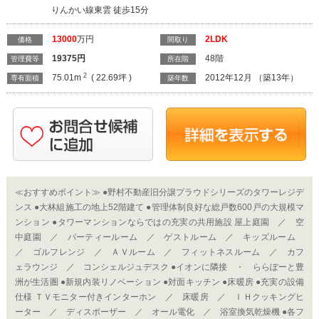
りんかい線東雲 徒歩15分
13000
万円
2LDK
価格
間取り
19375
円
48階
管理費等
所在階
2
75.01m
( 22.69坪 )
2012年12月 （築13年）
専有面積
築年数
≪おすすめポイント≫ ●野村不動産旧分譲プラウドシリーズのタワーレジデ
ンス ●大林組施工の地上52階建て ●管理体制良好な総戸数600戸の大規模マ
ンション ●タワーマンションならではの充実の共用施設 屋上庭園 ／ 空
中庭園 ／ パーティールーム ／ ゲストルーム ／ キッズルーム
／ ゴルフレンジ ／ ＡＶルーム ／ フィットネスルーム ／ カフ
ェラウンジ ／ コンシェルジュデスク ●イオンに隣接 ・ ららぽーと豊
洲が生活圏 ●新規内装リノベーション ●対面キッチン ●床暖房 ●充実の設備
仕様 ＴＶモニター付きインターホン ／ 床暖房 ／ ＩＨクッキングヒ
ーター ／ ディスポーザー ／ オール電化 ／ 浴室換気乾燥機 ●各フ