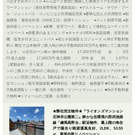
≪おすすめポイント≫ ●ららぽーと豊洲に隣接した豊洲エリアを代表するタ
ワーマンション（居住者専用地下通路直結） ●ゲストルーム・サウナ・プー
ル・ジェットバス・コンビニなど共用施設充実 ●豪華な設えの共用部分 ●制
振構造・液状化対策（SAVE工法）採用マンション ●ペット飼育可能 ●新
規内装リノベーション ●家事、在宅ワーク、書斎として便利なユーティリテ
ィスペース ●床暖房のあるリビング ●キャナルVIEW ●保温浴槽、浴室乾燥
機、追炊き付きユニットバス ●省エネ給湯器エコジョーズ ≪仲介手数料無
料≫ 弊社では本物件ご購入時の仲介手数料約578万円を無料にてご案内致
します。 ≪住宅ローン例≫ 物件価格 ： 17,300万円 頭 金 ： 0万
円 借入金額 ： 17,300万円 借入期間 ： 35年 金 利 ： 1.075％
（変動金利） 月々返済 ： 494,424円※ボーナス時返済0円 中古マンショ
ンのご購入やご売却のご相談は、中央区・江東区・墨田区エリアの中古マ
ンション売買に特化した【株式会社インテグリティ】にお任せ下さい。 ■中
古マンション取引実績多数 ■即時対応・無料査定・秘密厳守 ■不動産仲介 ■
不動産買取り（一都三県・地方都市・リゾートマンション） ■仲介手数料最
大無料 ■リフォームのご提案・お見積り
★弊社売主物件★『ライオンズマンション
石神井公園第二』静かな住環境の西武池袋
線「練馬高野台」駅近物件、最上階の角住
戸で陽当り眺望通風良好、2LDK、53.55
㎡、新規内装リノベーション