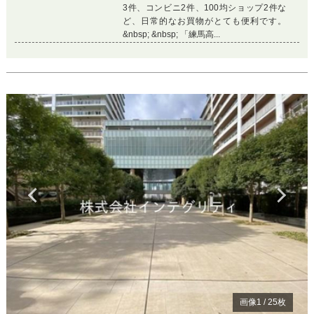
3件、コンビニ2件、100均ショップ2件な
ど、日常的なお買物がとても便利です。
&nbsp; &nbsp; 「練馬高...
Previous
Ne
画像
1
/
25
枚