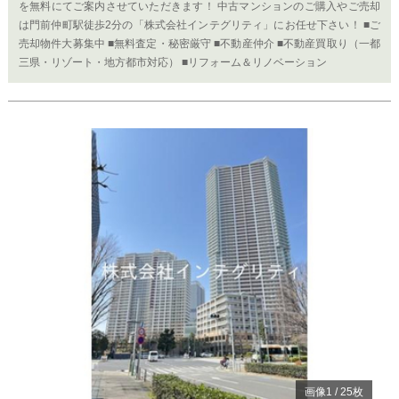
を無料にてご案内させていただきます！ 中古マンションのご購入やご売却
は門前仲町駅徒歩2分の「株式会社インテグリティ」にお任せ下さい！ ■ご
売却物件大募集中 ■無料査定・秘密厳守 ■不動産仲介 ■不動産買取り（一都
三県・リゾート・地方都市対応） ■リフォーム＆リノベーション
Previous
Ne
画像
1
/
25
枚