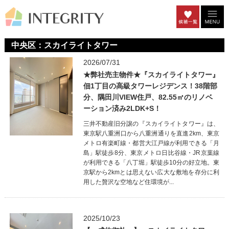
中央区：スカイライトタワー
2026/07/31
★弊社売主物件★『スカイライトタワー』
佃1丁目の高級タワーレジデンス！38階部
分、隅田川VIEW住戸、82.55㎡のリノベ
ーション済み2LDK+S！
三井不動産旧分譲の『スカイライトタワー』は、
東京駅八重洲口から八重洲通りを直進2km、東京
メトロ有楽町線・都営大江戸線が利用できる「月
島」駅徒歩8分、東京メトロ日比谷線・JR京葉線
が利用できる「八丁堀」駅徒歩10分の好立地。東
京駅から2kmとは思えない広大な敷地を存分に利
用した贅沢な空地など住環境が...
2025/10/23