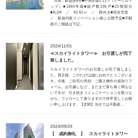
「月島」駅徒歩8分■中央区佃1-11-7（グーグルマ
ップ）■1993年築■総戸数336戸■25階部分
■3LDK ／ 92.82㎡ ／ 西向き■現況空室
／ 新規内装リノベーション後に公開予定■不動
産のご相談は下記...
2024/11/01
≪スカイライトタワー≫ お引渡しが完了
致しました。
スカイライトタワーのお引渡しが完了致しまし
た。買主様、このたびは誠におめでとうございま
す。今後、ご自宅の売却、ご購入物件の追加リフ
ォーム、お引越しなど、まだまだ落ち着く間もな
いですが、引き続きコミュニケーションを取りな
がら、フォローして参りますので何卒宜しくお願
い申し上げます。【玄関】当社では不動産...
2024/09/29
【 成約御礼 】 スカイライトタワー