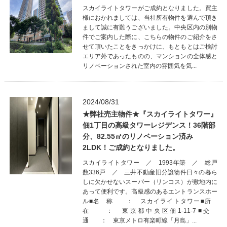
スカイライトタワーがご成約となりました。買主
様におかれましては、当社所有物件を選んで頂き
まして誠に有難うございました。中央区内の別物
件でご案内した際に、こちらの物件のご紹介をさ
せて頂いたことをきっかけに、もともとはご検討
エリア外であったものの、マンションの全体感と
リノベーションされた室内の雰囲気を気...
2024/08/31
★弊社売主物件★『スカイライトタワー』
佃1丁目の高級タワーレジデンス！36階部
分、82.55㎡のリノベーション済み
2LDK！ご成約となりました。
スカイライトタワー ／ 1993年築 ／ 総戸
数336戸 ／ 三井不動産旧分譲物件日々の暮ら
しに欠かせないスーパー（リンコス）が敷地内に
あって便利です。高級感のあるエントランスホー
ル■名 称 ： スカイライトタワー■所
在 ： 東京都中央区佃1-11-7■交
通 ： 東京メトロ有楽町線「月島」...