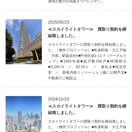
環境が魅力の高級タワーレジデン...
2025/05/23
≪スカイライトタワー≫ 買取り契約を締
結致しました。
スカイライトタワーの買取り契約を締結致しまし
た。（物件プロフィール）■有楽町線・大江戸線
「月島」駅徒歩8分■中央区佃1-11-7（グーグルマ
ップ）■1993年築■総戸数336戸■38階部分
■2LDK+S ／ 82.55㎡ ／ 東向き■現況空
室 ／ 新規内装リノベーション後に公開予定■
不動産のご相談は...
2024/11/23
≪スカイライトタワー≫ 買取り契約を締
結致しました。
スカイライトタワーの買取り契約を締結致しまし
た。（物件プロフィール）■有楽町線・大江戸線