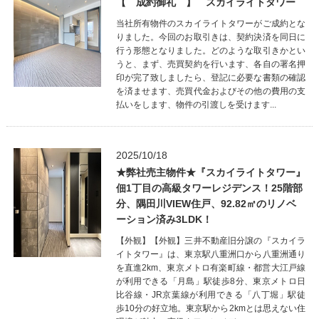
【 成約御礼 】 スカイライトタワー
当社所有物件のスカイライトタワーがご成約とな
りました。今回のお取引きは、契約決済を同日に
行う形態となりました。どのような取引きかとい
うと、まず、売買契約を行います、各自の署名押
印が完了致しましたら、登記に必要な書類の確認
を済ませます、売買代金およびその他の費用の支
払いをします、物件の引渡しを受けます...
2025/10/18
★弊社売主物件★『スカイライトタワー』
佃1丁目の高級タワーレジデンス！25階部
分、隅田川VIEW住戸、92.82㎡のリノベ
ーション済み3LDK！
【外観】【外観】三井不動産旧分譲の『スカイラ
イトタワー』は、東京駅八重洲口から八重洲通り
を直進2km、東京メトロ有楽町線・都営大江戸線
が利用できる「月島」駅徒歩8分、東京メトロ日
比谷線・JR京葉線が利用できる「八丁堀」駅徒
歩10分の好立地。東京駅から2kmとは思えない住