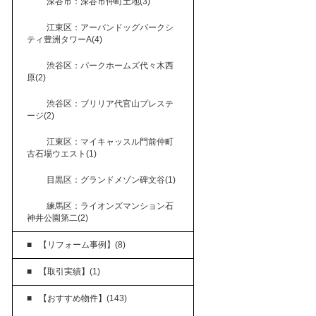
深谷市：深谷市仲町土地(3)
江東区：アーバンドッグパークシ
ティ豊洲タワーA(4)
渋谷区：パークホームズ代々木西
原(2)
渋谷区：ブリリア代官山プレステ
ージ(2)
江東区：マイキャッスル門前仲町
古石場ウエスト(1)
目黒区：グランドメゾン碑文谷(1)
練馬区：ライオンズマンション石
神井公園第二(2)
【リフォーム事例】(8)
【取引実績】(1)
【おすすめ物件】(143)