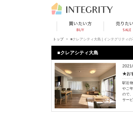
トップ
■クレアシティ大島 | インテグリティ
■クレアシティ大島
2021
★お
駅近
やご年
ので、
サービ