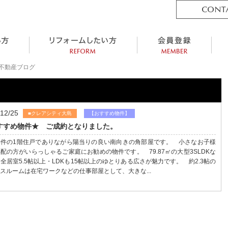
の不動産ブログ
/12/25
■クレアシティ大島
【おすすめ物件】
すすめ物件★ ご成約となりました。
物件の1階住戸でありながら陽当りの良い南向きの角部屋です。 小さなお子様
配の方がいらっしゃるご家庭にお勧めの物件です。 79.87㎡の大型3SLDKな
全居室5.5帖以上・LDKも15帖以上のゆとりある広さが魅力です。 約2.3帖の
スルームは在宅ワークなどの仕事部屋として、大きな...