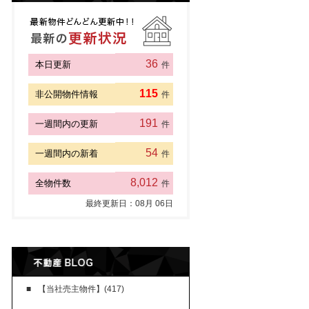
36
本日更新
件
115
非公開物件情報
件
191
一週間内の更新
件
54
一週間内の新着
件
8,012
全物件数
件
最終更新日：
08
月
06
日
【当社売主物件】(417)