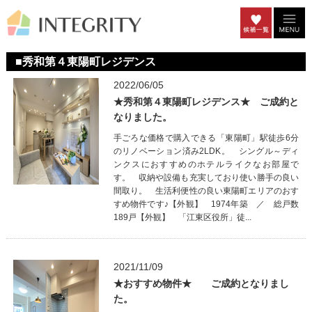
■秀和第４東陽町レジデンス
2022/06/05
★秀和第４東陽町レジデンス★ ご成約と
なりました。
手ごろな価格で購入できる「東陽町」駅徒歩6分
のリノベーション済み2LDK。 シングル～ディ
ンクスにおすすめのホテルライクなお部屋で
す。 収納や設備も充実しており使い勝手の良い
間取り。 生活利便性の良い東陽町エリアのおす
すめ物件です♪【外観】 1974年築 ／ 総戸数
189戸【外観】 「江東区役所」徒...
2021/11/09
★おすすめ物件★ ご成約となりまし
た。