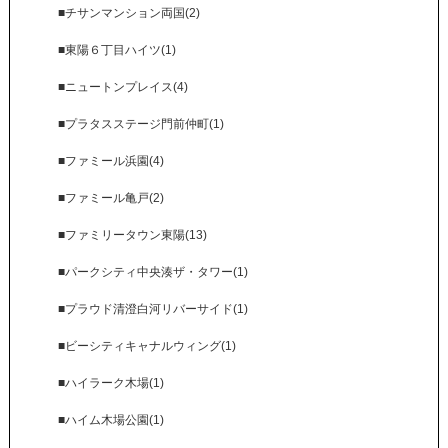
■チサンマンション両国(2)
■東陽６丁目ハイツ(1)
■ニュートンプレイス(4)
■プラタスステージ門前仲町(1)
■ファミール浜園(4)
■ファミール亀戸(2)
■ファミリータウン東陽(13)
■パークシティ中央湊ザ・タワー(1)
■プラウド清澄白河リバーサイド(1)
■ビーシティキャナルウィング(1)
■ハイラーク木場(1)
■ハイム木場公園(1)