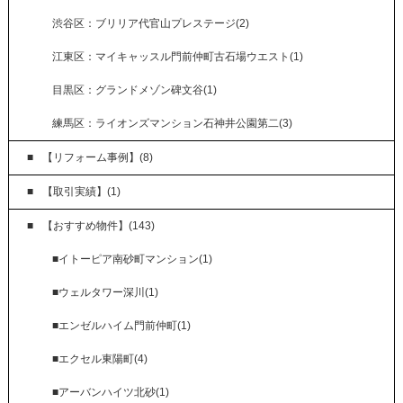
渋谷区：ブリリア代官山プレステージ(2)
江東区：マイキャッスル門前仲町古石場ウエスト(1)
目黒区：グランドメゾン碑文谷(1)
練馬区：ライオンズマンション石神井公園第二(3)
【リフォーム事例】(8)
【取引実績】(1)
【おすすめ物件】(143)
■イトーピア南砂町マンション(1)
■ウェルタワー深川(1)
■エンゼルハイム門前仲町(1)
■エクセル東陽町(4)
■アーバンハイツ北砂(1)