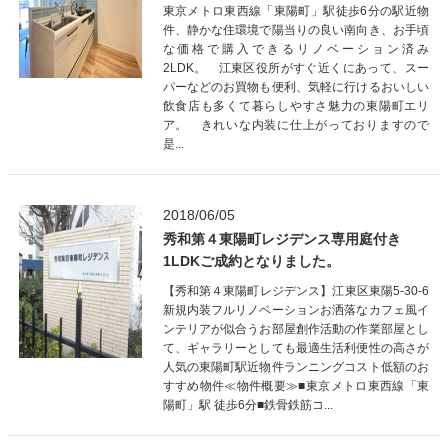
東京メトロ東西線「東陽町」駅徒歩6分の駅近物
件、静かな住環境で陽当りの良い南向き、お手頃
な価格で購入できるリノベーション済み
2LDK。 江東区役所がすぐ近くにあって、スー
パーなどのお買物も便利、気軽に行けるおいしい
飲食店も多くて暮らしやすさ魅力の東陽町エリ
ア。 きれいな内装に仕上がっておりますので
是...
2018/06/05
秀和第４東陽町レジデンス専用庭付き
1LDKご成約となりました。
【秀和第４東陽町レジデンス】江東区東陽5-30-6
新規内装フルリノベーションお洒落なカフェ風イ
ンテリアが似合うお部屋創作活動の作業部屋とし
て、ギャラリーとしても最適生活利便性の高さが
人気の東陽町駅近物件ランニングコスト低額のお
すすめ物件≪物件概要≫■東京メトロ東西線「東
陽町」駅 徒歩6分■鉄骨鉄筋コ...