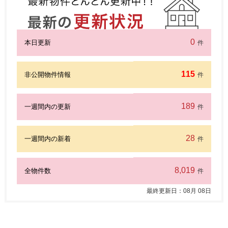
0
本日更新
件
115
非公開物件情報
件
189
一週間内の更新
件
28
一週間内の新着
件
8,019
全物件数
件
最終更新日：
08
月
08
日