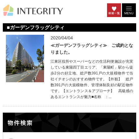
■ガーデンフラッグシティ
2020/04/04
≪ガーデンフラッグシティ≫ ご成約とな
りました。
江東区役所やスーパーなどの生活利便施設が充実
している東陽四丁目エリア、「東陽町」駅から徒
歩2分の好立地、総戸数391戸の大規模物件で当
社イチオシのおすすめ物件です。【外観】 総戸
数391戸の大規模物件、管理体制良好の駅近物件
です。【エントランス＆アプローチ】 高級感の
あるエントランスが魅力■名称 ：...