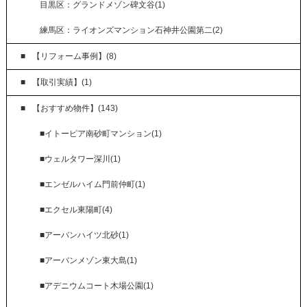
目黒区：グランドメゾン碑文谷(1)
練馬区：ライオンズマンション石神井公園第二(2)
【リフォーム事例】(8)
【取引実績】(1)
【おすすめ物件】(143)
■イトーピア南砂町マンション(1)
■ウェルタワー深川(1)
■エンゼルハイム門前仲町(1)
■エクセル東陽町(4)
■アーバンハイツ北砂(1)
■アーバンメゾン東大島(1)
■アデニウムコート木場公園(1)