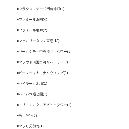
■プラタスステージ門前仲町(1)
■ファミール浜園(4)
■ファミール亀戸(2)
■ファミリータウン東陽(13)
■パークシティ中央湊ザ・タワー(1)
■プラウド清澄白河リバーサイド(1)
■ビーシティキャナルウィング(1)
■ハイラーク木場(1)
■ハイム木場公園(1)
■トリトンスクエアビュータワー(1)
■深川住宅(6)
■プラザ元加賀(1)