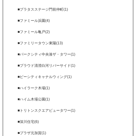
■プラタスステージ門前仲町(1)
■ファミール浜園(4)
■ファミール亀戸(2)
■ファミリータウン東陽(13)
■パークシティ中央湊ザ・タワー(1)
■プラウド清澄白河リバーサイド(1)
■ビーシティキャナルウィング(1)
■ハイラーク木場(1)
■ハイム木場公園(1)
■トリトンスクエアビュータワー(1)
■深川住宅(6)
■プラザ元加賀(1)