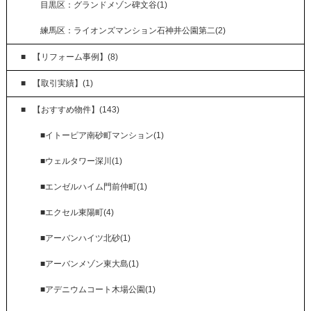
目黒区：グランドメゾン碑文谷(1)
練馬区：ライオンズマンション石神井公園第二(2)
【リフォーム事例】(8)
【取引実績】(1)
【おすすめ物件】(143)
■イトーピア南砂町マンション(1)
■ウェルタワー深川(1)
■エンゼルハイム門前仲町(1)
■エクセル東陽町(4)
■アーバンハイツ北砂(1)
■アーバンメゾン東大島(1)
■アデニウムコート木場公園(1)