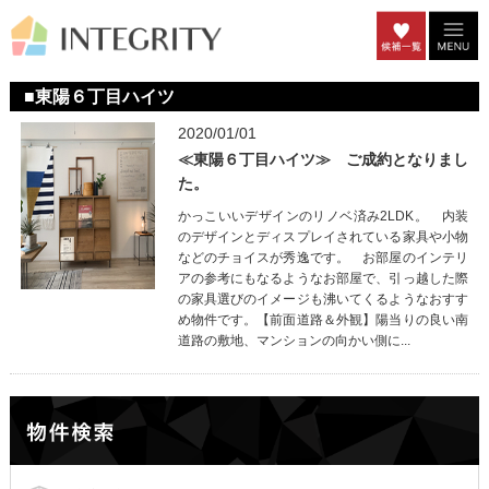
■東陽６丁目ハイツ
2020/01/01
≪東陽６丁目ハイツ≫ ご成約となりまし
た。
かっこいいデザインのリノベ済み2LDK。 内装
のデザインとディスプレイされている家具や小物
などのチョイスが秀逸です。 お部屋のインテリ
アの参考にもなるようなお部屋で、引っ越した際
の家具選びのイメージも沸いてくるようなおすす
め物件です。【前面道路＆外観】陽当りの良い南
道路の敷地、マンションの向かい側に...