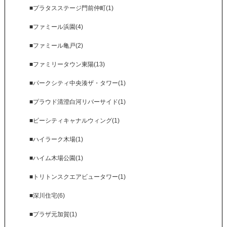
■プラタスステージ門前仲町(1)
■ファミール浜園(4)
■ファミール亀戸(2)
■ファミリータウン東陽(13)
■パークシティ中央湊ザ・タワー(1)
■プラウド清澄白河リバーサイド(1)
■ビーシティキャナルウィング(1)
■ハイラーク木場(1)
■ハイム木場公園(1)
■トリトンスクエアビュータワー(1)
■深川住宅(6)
■プラザ元加賀(1)