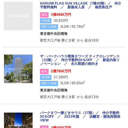
HARUMI FLAG SUN VILLAGE（T棟40階）／ 仲介
手数料無料 ／ 新築未入居 ／ 南西角住戸
3億4980万円
価格
35,810円
管理費
2
3LDK / 92.76m
間取り/面積
東京都中央区晴海
都営大江戸線 勝どき駅 から 徒歩18分
ザ・パークハウス晴海タワーズ ティアロレジデンス
（32階）／ 仲介手数料50％OFF ／ 新規内装リ
ノベーション ／ 永久眺望の南向き
2億7800万円
価格
27,390円
管理費
2
3LDK / 85.65m
間取り/面積
東京都中央区晴海
都営大江戸線 勝どき駅 から 徒歩13分
パークタワー勝どきサウス（37階）／ 仲介手数料
50％OFF ／ 2023年築 ／ 浜離宮・築地再開発
VIEW
2億4550万円
価格