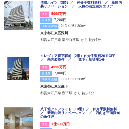
清澄ハイツ（3階）／ 仲介手数料無料 ／ 新規内
装リノベーション ／ 人気の清澄白河エリア
5099万円
価格
7,200円
管理費
2
2LDK / 51.30m
間取り/面積
東京都江東区深川
都営大江戸線 清澄白河駅 から 徒歩7分
クレヴィア森下駅前（2階）仲介手数料20％OFF
／ 未内装物件 ／ 「森下」駅徒歩1分
4990万円
価格
7,000円
管理費
2
1LDK / 31.20m
間取り/面積
東京都江東区森下
都営大江戸線 森下駅 から 徒歩1分
八丁堀アムフラット（10階）／ 仲介手数料無料
／ 新規内装リノベーション ／ 西向き三面採光
の角住戸
1億699万円
価格