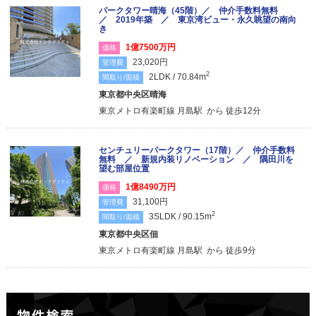
パークタワー晴海（45階）／ 仲介手数料無料
／ 2019年築 ／ 東京湾ビュー・永久眺望の南向
き
1億7500万円
価格
23,020円
管理費
2
2LDK / 70.84m
間取り/面積
東京都中央区晴海
東京メトロ有楽町線 月島駅 から 徒歩12分
センチュリーパークタワー（17階）／ 仲介手数料
無料 ／ 新規内装リノベーション ／ 隅田川を
望む部屋位置
1億8490万円
価格
31,100円
管理費
2
3SLDK / 90.15m
間取り/面積
東京都中央区佃
東京メトロ有楽町線 月島駅 から 徒歩9分