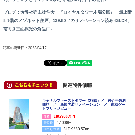
ブログ：★弊社売主物件★ 『ロイヤルタワー木場公園』 最上階
8-9階のメゾネット住戸、139.80㎡のリノベーション済み4SLDK、
南向き三面採光の角住戸♪
記事の更新日：
2023/04/17
キャナルファーストタワー（27階）／ 仲介手数料
無料 ／ 新規内装リノベーション ／ 東京ゲー
トブリッジビュー
1億2900万円
価格
17,000円
管理費
2
3LDK / 80.57m
間取り/面積