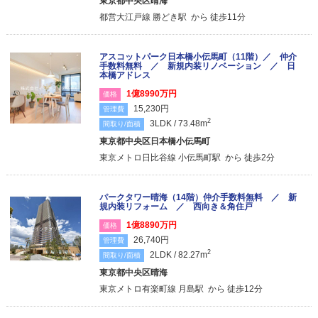
東京都中央区晴海
都営大江戸線 勝どき駅 から 徒歩11分
アスコットパーク日本橋小伝馬町（11階）／ 仲介
手数料無料 ／ 新規内装リノベーション ／ 日
本橋アドレス
1億8990万円
価格
15,230円
管理費
2
3LDK / 73.48m
間取り/面積
東京都中央区日本橋小伝馬町
東京メトロ日比谷線 小伝馬町駅 から 徒歩2分
パークタワー晴海（14階）仲介手数料無料 ／ 新
規内装リフォーム ／ 西向き＆角住戸
1億8890万円
価格
26,740円
管理費
2
2LDK / 82.27m
間取り/面積
東京都中央区晴海
東京メトロ有楽町線 月島駅 から 徒歩12分