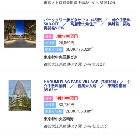
東京メトロ有楽町線 月島駅 から 徒歩12分
パークタワー勝どきサウス（45階）／ 仲介手数料
50％OFF ／ 高層階の角住戸 ／ 浜離宮・築地
再開発VIEW
3億4700万円
価格
26,560円
管理費
2
3LDK / 76.32m
間取り/面積
東京都中央区勝どき
都営大江戸線 勝どき駅 から 徒歩2分
HARUMI FLAG PARK VILLAGE（T棟30階）／ 仲
介手数料無料 ／ 新築未入居 ／ 東南角部屋
85.83㎡
3億1980万円
価格
33,730円
管理費
2
2LDK / 85.83m
間取り/面積
東京都中央区晴海
都営大江戸線 勝どき駅 から 徒歩15分