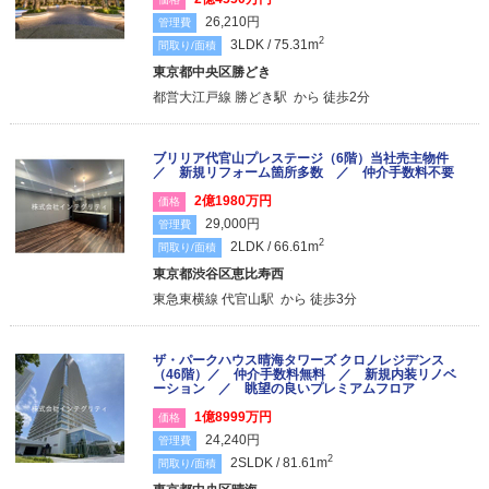
26,210円
管理費
2
3LDK / 75.31m
間取り/面積
東京都中央区勝どき
都営大江戸線 勝どき駅 から 徒歩2分
ブリリア代官山プレステージ（6階）当社売主物件
／ 新規リフォーム箇所多数 ／ 仲介手数料不要
2億1980万円
価格
29,000円
管理費
2
2LDK / 66.61m
間取り/面積
東京都渋谷区恵比寿西
東急東横線 代官山駅 から 徒歩3分
ザ・パークハウス晴海タワーズ クロノレジデンス
（46階）／ 仲介手数料無料 ／ 新規内装リノベ
ーション ／ 眺望の良いプレミアムフロア
1億8999万円
価格
24,240円
管理費
2
2SLDK / 81.61m
間取り/面積