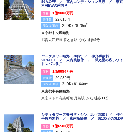
50％OFF ／ 室内コンディション良好 ／ 東京
湾VIEWの南向き
1億9880万円
価格
22,018円
管理費
2
2LDK / 70.70m
間取り/面積
東京都中央区晴海
都営大江戸線 勝どき駅 から 徒歩5分
パークタワー晴海（28階）／ 仲介手数料
50％OFF ／ 未内装物件 ／ 採光面の広いワイ
ドスパン住戸
1億9980万円
価格
26,530円
管理費
2
3LDK / 81.64m
間取り/面積
東京都中央区晴海
東京メトロ有楽町線 月島駅 から 徒歩11分
シティタワーズ豊洲ザ・シンボル（23階）／ 仲介
手数料無料 ／ 東南角部屋 ／ 82.35㎡の3LDK
1億6500万円
価格