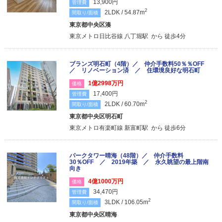
13,900円
管理費
2
2LDK / 54.87m
間取り/面積
東京都中央区湊
東京メトロ日比谷線 八丁堀駅 から 徒歩4分
ブランズ明石町（4階）／ 仲介手数料50％％OFF
／ リノベーション済 ／ 住環境良好な明石町
1億2998万円
価格
17,400円
管理費
2
2LDK / 60.70m
間取り/面積
東京都中央区明石町
東京メトロ有楽町線 新富町駅 から 徒歩6分
パークタワー晴海（48階）／ 仲介手数料
30％OFF ／ 2019年築 ／ 永久眺望の最上階南
向き
4億1000万円
価格
34,470円
管理費
2
3LDK / 106.05m
間取り/面積
東京都中央区晴海