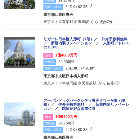
19,170円
管理費
2
3LDK / 82.35m
間取り/面積
東京都江東区豊洲
東京メトロ有楽町線 豊州駅 から 徒歩7分
リガーレ日本橋人形町（7階）／ 仲介手数料無料
／ 新規内装リノベーション ／ 人形町アドレス
の3LDK
1億4800万円
価格
22,550円
管理費
2
2SLDK / 74.91m
間取り/面積
東京都中央区日本橋人形町
東京メトロ半蔵門線 水天宮前駅 から 徒歩2分
アーバンドックパークシティ豊洲タワーA棟（39
階）／ 仲介手数料無料 ／ 新規内装リノベーシ
ョン ／ 眺望良好な部屋位置
1億9400万円
価格
24,760円
管理費
2
2LDK / 80.38m
間取り/面積
東京都江東区豊洲