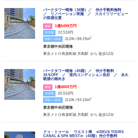
パークタワー晴海（36階）／ 仲介手数料無料
／ リノベーション実施 ／ スカイツリービュー
の部屋位置
1億5499万円
価格
22,510円
管理費
2
2LDK / 69.25m
間取り/面積
東京都中央区晴海
東京メトロ有楽町線 月島駅 から 徒歩12分
パークタワー晴海（45階）／ 仲介手数料
30％OFF ／ 室内コンディション良好 ／ 永久
眺望の南向き
1億4800万円
価格
20,510円
管理費
2
2LDK / 63.10m
間取り/面積
東京都中央区晴海
東京メトロ有楽町線 月島駅 から 徒歩12分
ドゥ・トゥール ウエスト棟 ≪DEUX TOURS
CANAL & SPA WEST≫（40階）仲介手数料