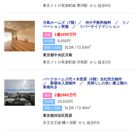
東京メトロ有楽町線 豊州駅 から 徒歩6分
月島ホームズ（7階）／ 仲介手数料無料 ／ リノ
ベーション実施 ／ リバーサイドマンション
1億1699万円
価格
9,450円
管理費
2
3LDK / 72.63m
間取り/面積
東京都中央区月島
東京メトロ有楽町線 月島駅 から 徒歩2分
パークホームズ代々木西原（6階）当社売主物件
／ 新築未入居物件 ／ 見晴らしの良い最上階の
東南向き
2億2980万円
価格
24,910円
管理費
2
3LDK / 72.40m
間取り/面積
東京都渋谷区西原
京王京王線 幡ヶ谷駅 から 徒歩5分