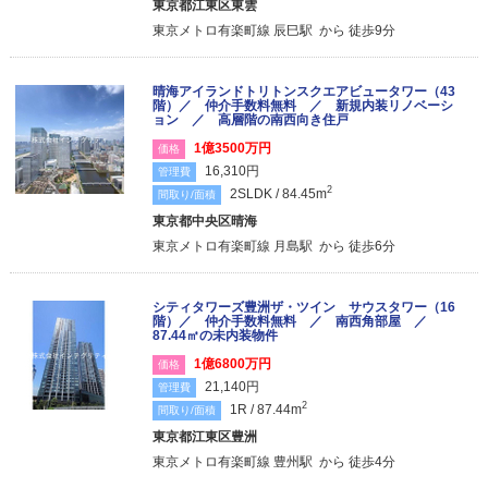
東京都江東区東雲
東京メトロ有楽町線 辰巳駅 から 徒歩9分
晴海アイランドトリトンスクエアビュータワー（43
階）／ 仲介手数料無料 ／ 新規内装リノベーシ
ョン ／ 高層階の南西向き住戸
1億3500万円
価格
16,310円
管理費
2
2SLDK / 84.45m
間取り/面積
東京都中央区晴海
東京メトロ有楽町線 月島駅 から 徒歩6分
シティタワーズ豊洲ザ・ツイン サウスタワー（16
階）／ 仲介手数料無料 ／ 南西角部屋 ／
87.44㎡の未内装物件
1億6800万円
価格
21,140円
管理費
2
1R / 87.44m
間取り/面積
東京都江東区豊洲
東京メトロ有楽町線 豊州駅 から 徒歩4分