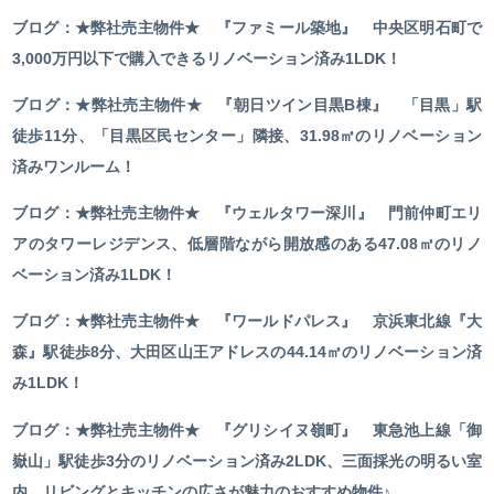
ブログ：★弊社売主物件★ 『ファミール築地』 中央区明石町で
3,000万円以下で購入できるリノベーション済み1LDK！
ブログ：★弊社売主物件★ 『朝日ツイン目黒B棟』 「目黒」駅
徒歩11分、「目黒区民センター」隣接、31.98㎡のリノベーション
済みワンルーム！
ブログ：★弊社売主物件★ 『ウェルタワー深川』 門前仲町エリ
アのタワーレジデンス、低層階ながら開放感のある47.08㎡のリノ
ベーション済み1LDK！
ブログ：★弊社売主物件★ 『ワールドパレス』 京浜東北線『大
森』駅徒歩8分、大田区山王アドレスの44.14㎡のリノベーション済
み1LDK！
ブログ：★弊社売主物件★ 『グリシイヌ嶺町』 東急池上線「御
嶽山」駅徒歩3分のリノベーション済み2LDK、三面採光の明るい室
内、リビングとキッチンの広さが魅力のおすすめ物件♪