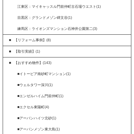
江東区：マイキャッスル門前仲町古石場ウエスト(1)
目黒区：グランドメゾン碑文谷(1)
練馬区：ライオンズマンション石神井公園第二(3)
【リフォーム事例】(8)
【取引実績】(1)
【おすすめ物件】(143)
■イトーピア南砂町マンション(1)
■ウェルタワー深川(1)
■エンゼルハイム門前仲町(1)
■エクセル東陽町(4)
■アーバンハイツ北砂(1)
■アーバンメゾン東大島(1)