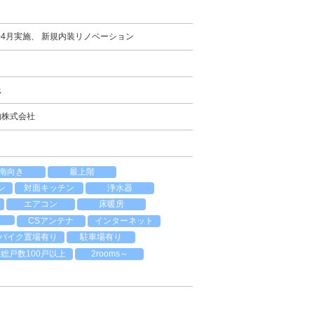
年04月実施、 新規内装リノベーション
託
物株式会社
南向き
最上階
ン
対面キッチン
浄水器
エアコン
床暖房
CSアンテナ
インターネット
バイク置場有り
駐車場有り
総戸数100戸以上
2rooms～