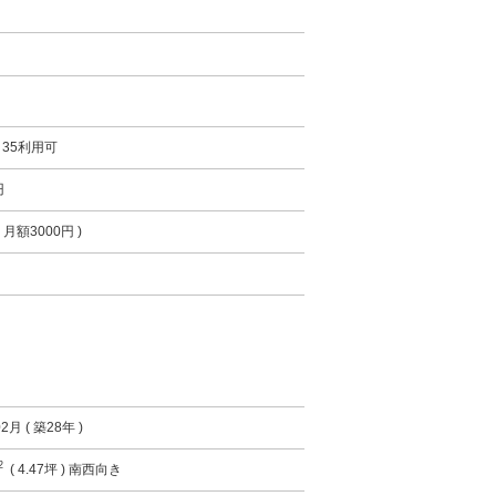
35利用可
円
 月額3000円 )
2月 ( 築28年 )
2
( 4.47坪 ) 南西向き