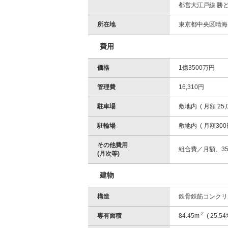
都営大江戸線 勝ど
所在地
東京都中央区晴海1
費用
価格
1億3500万円
管理費
16,310円
駐車場
敷地内 ( 月額 25,0
駐輪場
敷地内 ( 月額300円
その他費用
組合費／月額、35
(月次等)
建物
構造
鉄骨鉄筋コンクリ
2
専有面積
84.45m
( 25.54