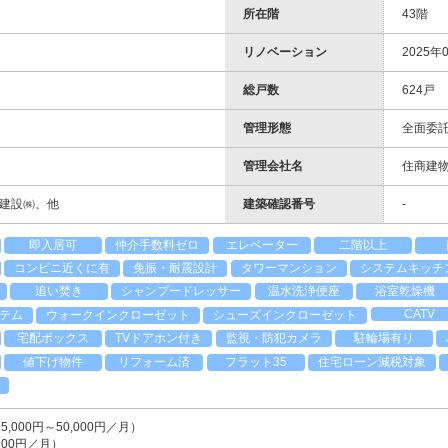
所在階
43階
リノベーション
2025
総戸数
624戸
管理形態
全面委
管理会社名
住商建
建設㈱、他
建築確認番号
-
即入居可
仲介手数料ゼロ
エレベーター
二階以上
コンビニ近くに有
免振・耐震設計
タワーマンション
システムキッチ
追い焚き
シャンプードレッサー
温水洗浄便座
浴室乾燥機
CATV
ステム
ウォークインクローゼット
シューズインクローゼット
宅配ボックス
TVドアホン付き
監視・防犯カメラ
駐輪場有り
値下げ物件
リフォーム済
フラット35
住宅ローン減税対象
,000円～50,000円／月）
00円／月）