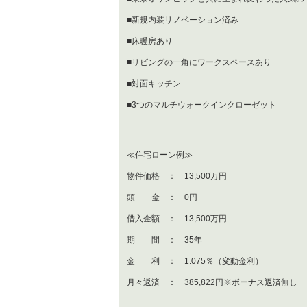
■新規内装リノベーション済み
■床暖房あり
■リビングの一角にワークスペースあり
■対面キッチン
■3つのマルチウォークインクローゼット
≪住宅ローン例≫
物件価格 ： 13,500万円
頭 金 ： 0円
借入金額 ： 13,500万円
期 間 ： 35年
金 利 ： 1.075％（変動金利）
月々返済 ： 385,822円※ボーナス返済無し