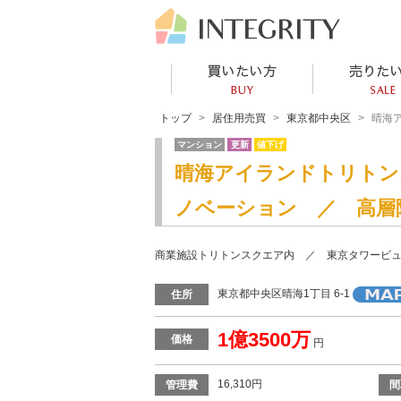
トップ
居住用売買
東京都中央区
晴海
マンション
更新
値下げ
晴海アイランドトリトン
ノベーション ／ 高層
商業施設トリトンスクエア内 ／ 東京タワービュ
東京都中央区晴海1丁目 6-1
住所
1億3500万
価格
円
16,310円
管理費
間