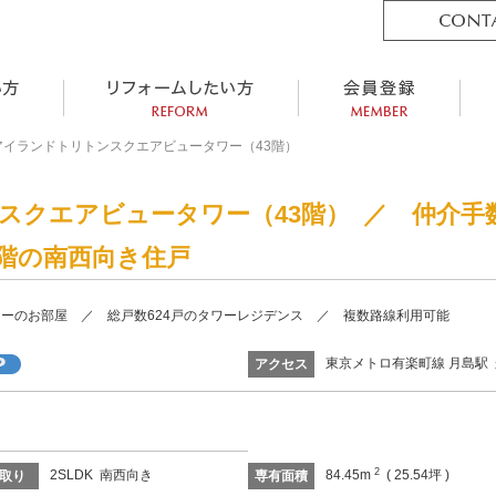
アイランドトリトンスクエアビュータワー（43階）
スクエアビュータワー（43階） ／ 仲介手
階の南西向き住戸
ーのお部屋 ／ 総戸数624戸のタワーレジデンス ／ 複数路線利用可能
東京メトロ有楽町線 月島駅 
アクセス
2
2SLDK 南西向き
84.45m
( 25.54坪 )
取り
専有面積