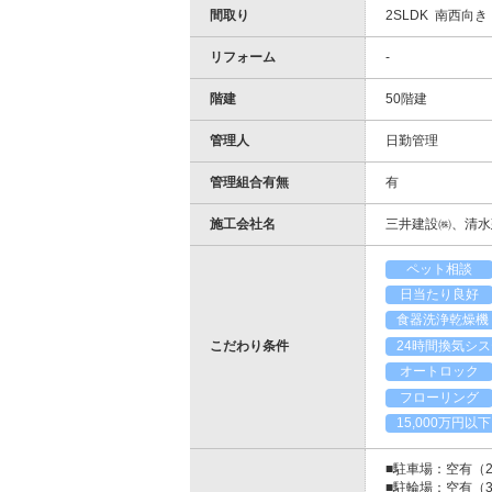
間取り
2SLDK 南西向き
リフォーム
-
階建
50階建
管理人
日勤管理
管理組合有無
有
施工会社名
三井建設㈱、清水
ペット相談
日当たり良好
食器洗浄乾燥機
こだわり条件
24時間換気シ
オートロック
フローリング
15,000万円以下
■駐車場：空有（25
■駐輪場：空有（3