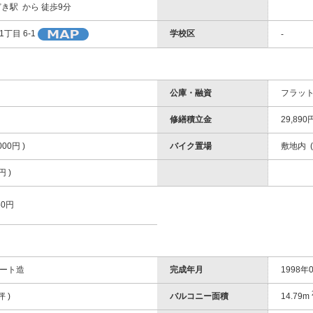
き駅 から 徒歩9分
学校区
丁目 6-1
-
公庫・融資
フラット
修繕積立金
29,890
00円 )
バイク置場
敷地内 (
 )
0円
ート造
完成年月
1998年0
坪 )
バルコニー面積
14.79m