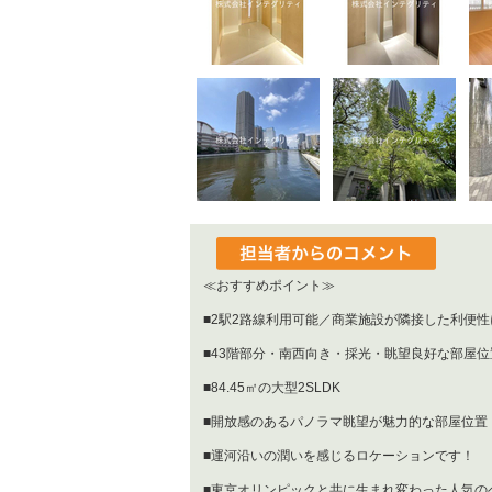
≪おすすめポイント≫
■2駅2路線利用可能／商業施設が隣接した利便
■43階部分・南西向き・採光・眺望良好な部屋位
■84.45㎡の大型2SLDK
■開放感のあるパノラマ眺望が魅力的な部屋位置
■運河沿いの潤いを感じるロケーションです！
■東京オリンピックと共に生まれ変わった人気の